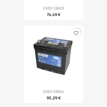
EXIDE EB602
74,49 €
favorite_border
EXIDE EB604
95,29 €