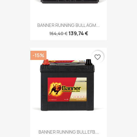
BANNER RUNNING BULL AGM...
139,74 €
164,40 €
-15%
favorite_border
BANNER RUNNING BULL EFB...