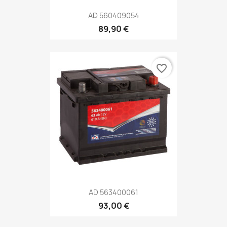
AD 560409054
89,90 €
favorite_border
AD 563400061
93,00 €