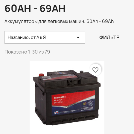
60AH - 69AH
Аккумуляторы для легковых машин: 60Ah - 69Ah

ФИЛЬТР
Названию: от А к Я
Показано 1-30 из 79
favorite_border