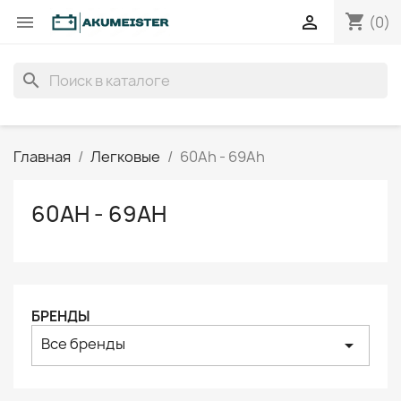
shopping_cart


(0)
search
Главная
Легковые
60Ah - 69Ah
60AH - 69AH
БРЕНДЫ
Все бренды
arrow_drop_down