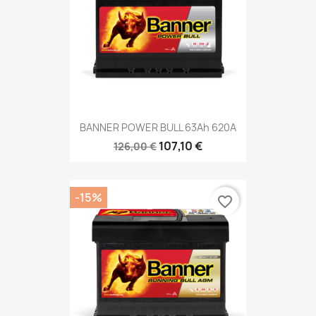
BANNER POWER BULL 63Ah 620A
107,10 €
126,00 €
-15%
favorite_border