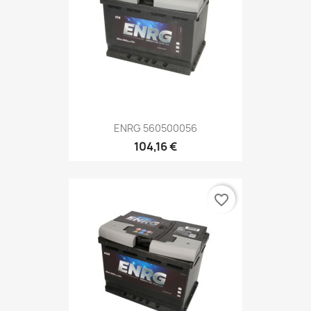
ENRG 560500056
104,16 €
favorite_border