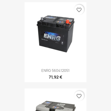
favorite_border
ENRG 560412051
71,92 €
favorite_border