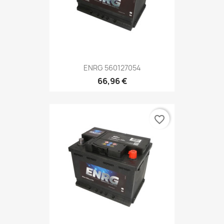
ENRG 560127054
66,96 €
favorite_border