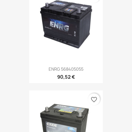
ENRG 568405055
90,52 €
favorite_border