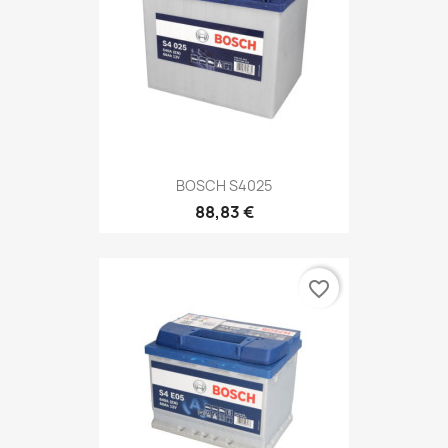
BOSCH S4025
88,83 €
favorite_border