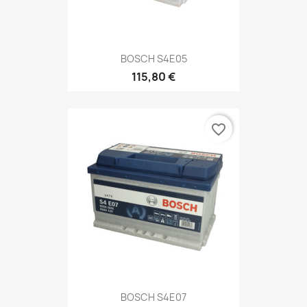
BOSCH S4E05
115,80 €
favorite_border
BOSCH S4E07