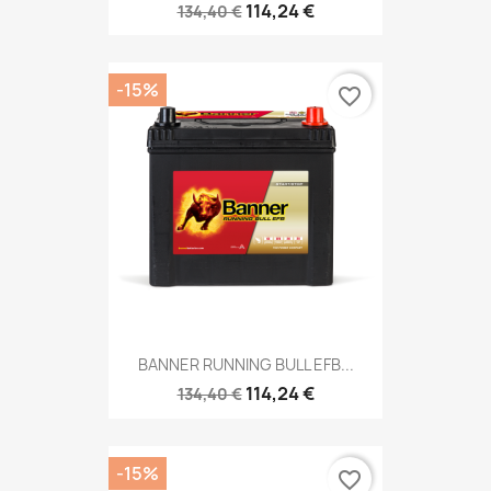
114,24 €
134,40 €
-15%
favorite_border
BANNER RUNNING BULL EFB...
114,24 €
134,40 €
-15%
favorite_border