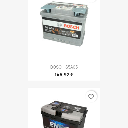
BOSCH S5A05
146,92 €
favorite_border