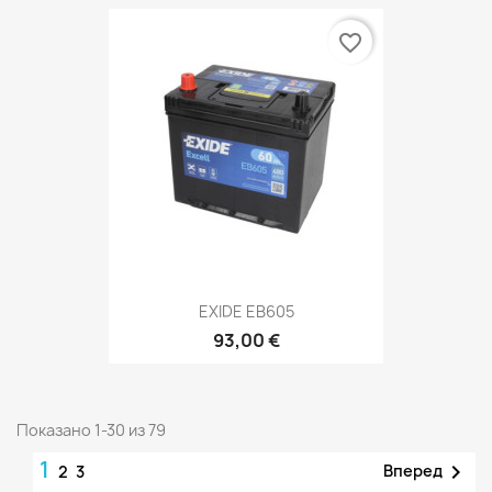
favorite_border
EXIDE EB605
93,00 €
Показано 1-30 из 79
1

Вперед
2
3