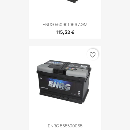
ENRG 560901066 AGM
115,32 €
favorite_border
ENRG 565500065