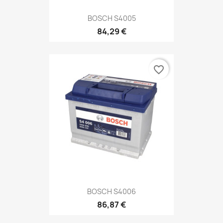
BOSCH S4005
84,29 €
favorite_border
BOSCH S4006
86,87 €