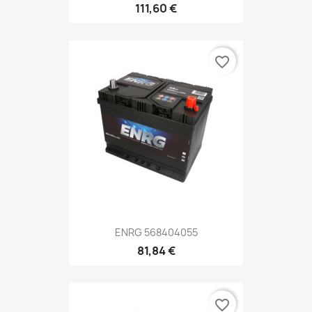
111,60 €
favorite_border
ENRG 568404055
81,84 €
favorite_border