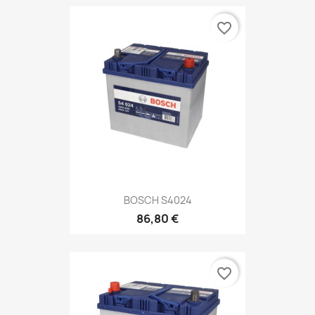
favorite_border
BOSCH S4024
86,80 €
favorite_border