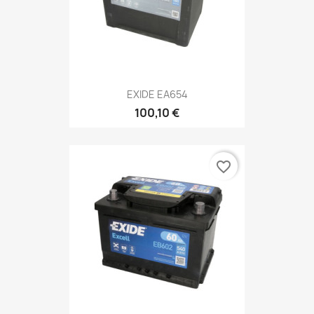
EXIDE EA654
100,10 €
favorite_border