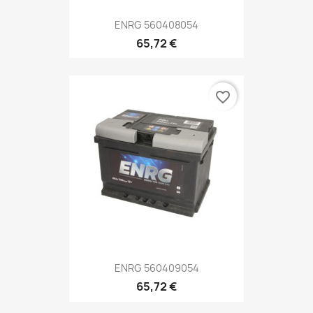
ENRG 560408054
65,72 €
favorite_border
ENRG 560409054
65,72 €