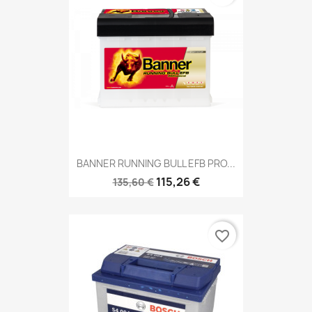
BANNER RUNNING BULL EFB PRO...
115,26 €
135,60 €
favorite_border