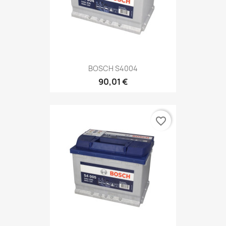
BOSCH S4004
90,01 €
favorite_border