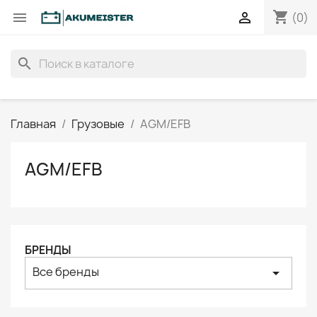
shopping_cart


(0)
search
Главная
Грузовые
AGM/EFB
AGM/EFB
БРЕНДЫ
Все бренды
arrow_drop_down