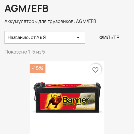
AGM/EFB
Аккумуляторы для грузовиков: AGM/EFB

ФИЛЬТР
Названию: от А к Я
Показано 1-5 из 5
-15%
favorite_border