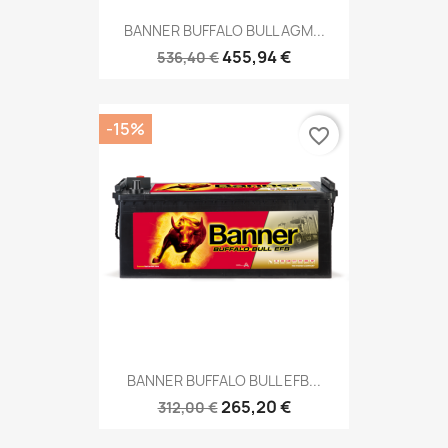
BANNER BUFFALO BULL AGM...
455,94 €
536,40 €
-15%
favorite_border
BANNER BUFFALO BULL EFB...
265,20 €
312,00 €