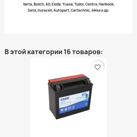
Varta, Bosch, AD, Exide, Yuasa, Tudor, Centra, Hankook,
Deta, Duracell, Autopart, Cartechnic, 4Max и др.
В этой категории 16 товаров:
favorite_border