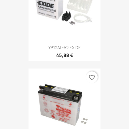
YB12AL-A2 EXIDE
45,88 €
favorite_border