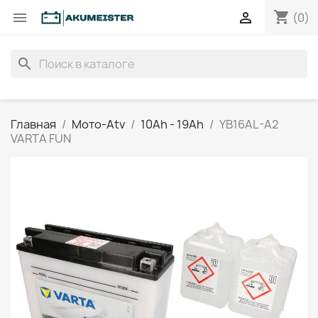
shopping_cart


(0)
search
Главная
Мото-Atv
10Ah - 19Ah
YB16AL-A2
VARTA FUN