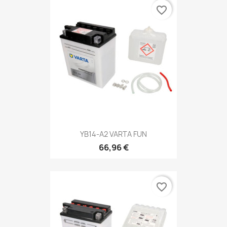
favorite_border
YB14-A2 VARTA FUN
66,96 €
favorite_border