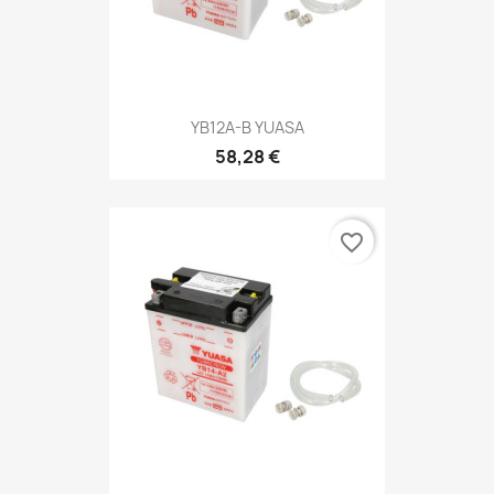
YB12A-B YUASA
58,28 €
favorite_border