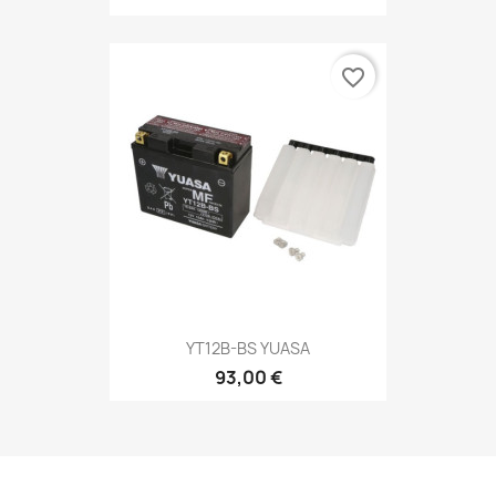
favorite_border
YT12B-BS YUASA
93,00 €