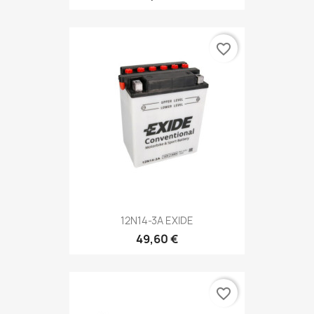
favorite_border
12N14-3A EXIDE
49,60 €
favorite_border