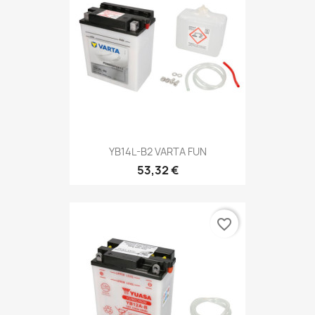
YB14L-B2 VARTA FUN
53,32 €
favorite_border