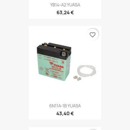
YB14-A2 YUASA
63,24 €
favorite_border
6N11A-1B YUASA
43,40 €