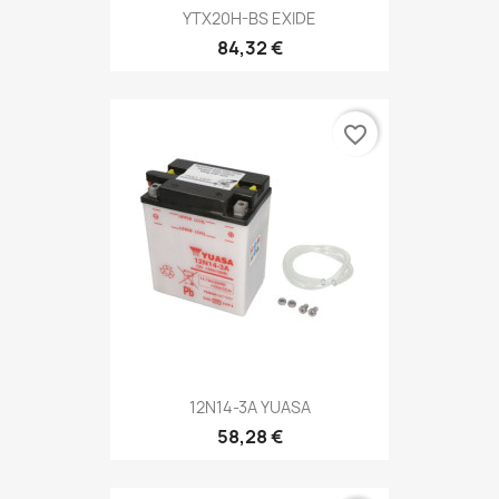
YTX20H-BS EXIDE
84,32 €
favorite_border
12N14-3A YUASA
58,28 €