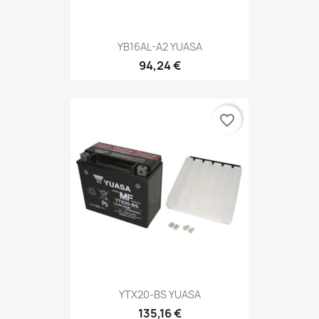
YB16AL-A2 YUASA
94,24 €
favorite_border
YTX20-BS YUASA
135,16 €