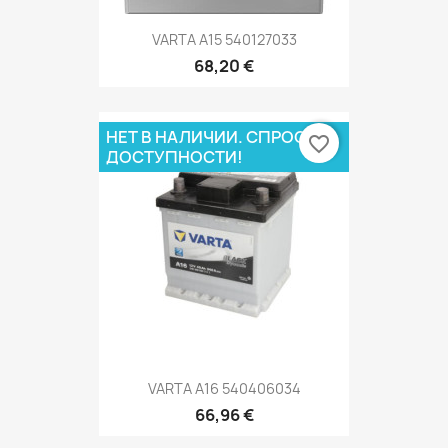
VARTA A15 540127033
68,20 €
НЕТ В НАЛИЧИИ. СПРОСИ О
favorite_border
ДОСТУПНОСТИ!
VARTA A16 540406034
66,96 €