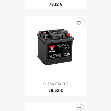
78,12 €
favorite_border
YUASA YBX1012
59,52 €
favorite_border