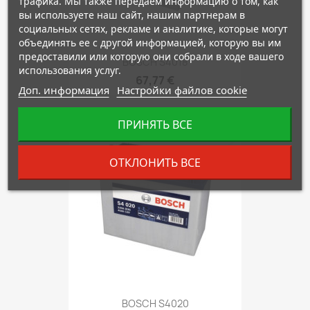
трафика. Мы также передаем информацию о том, как
вы используете наш сайт, нашим партнерам в
социальных сетях, рекламе и аналитике, которые могут
объединять ее с другой информацией, которую вы им
предоставили или которую они собрали в ходе вашего
BOSCH S4018
использования услуг.
67,77 €
Доп. информация
Настройки файлов cookie
ПРИНЯТЬ ВСЕ
favorite_border
ОТКЛОНИТЬ ВСЕ
BOSCH S4020