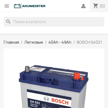
shopping_cart


(0)
search
Главная
Легковые
40Ah - 49Ah
BOSCH S4021