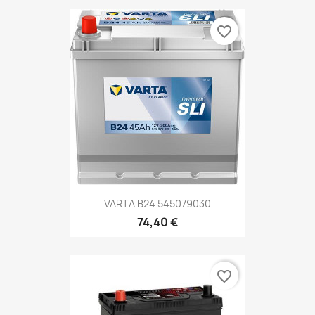
favorite_border
VARTA B24 545079030
74,40 €
favorite_border