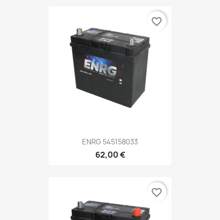
favorite_border
ENRG 545158033
62,00 €
favorite_border