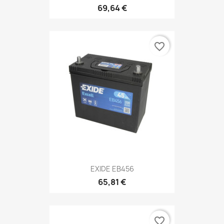
69,64 €
favorite_border
EXIDE EB456
65,81 €
favorite_border