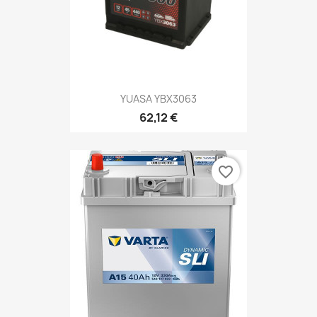
YUASA YBX3063
62,12 €
favorite_border