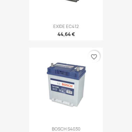
EXIDE EC412
44,64 €
favorite_border
BOSCH S4030