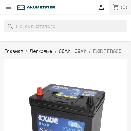
shopping_cart


(0)
search
Главная
Легковые
60Ah - 69Ah
EXIDE EB605