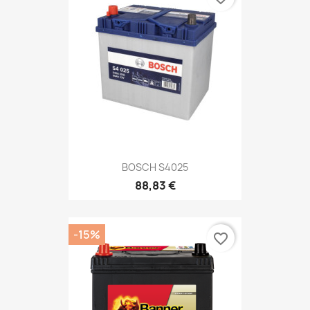
BOSCH S4025
88,83 €
-15%
favorite_border