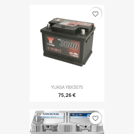
favorite_border
YUASA YBX3075
75,26 €
favorite_border