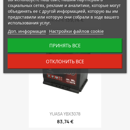
социальных сетях, рекламе и аналитике, которые могут
объединять ее с другой информацией, которую вы им
BANNER RUNNING BULL AGM...
предоставили или которую они собрали в ходе вашего
139,74 €
164,40 €
использования услуг.
Доп. информация
Настройки файлов cookie
favorite_border
ПРИНЯТЬ ВСЕ
ОТКЛОНИТЬ ВСЕ
YUASA YBX3078
83,74 €