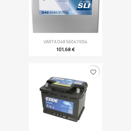
VARTA D48 560411054
101,68 €
favorite_border