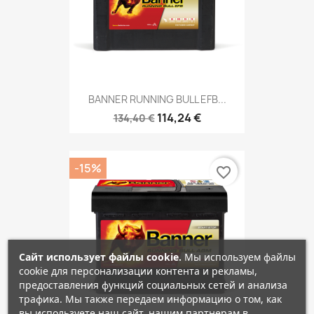
BANNER RUNNING BULL EFB...
114,24 €
134,40 €
-15%
favorite_border
Сайт использует файлы cookie.
Мы используем файлы
cookie для персонализации контента и рекламы,
предоставления функций социальных сетей и анализа
трафика. Мы также передаем информацию о том, как
вы используете наш сайт, нашим партнерам в