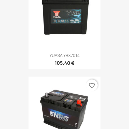
YUASA YBX7014
105,40 €
favorite_border