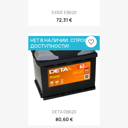
EXIDE EB620
72,31 €
НЕТ В НАЛИЧИИ. СПРОСИ О
favorite_border
ДОСТУПНОСТИ!
DETA DB620
80,60 €