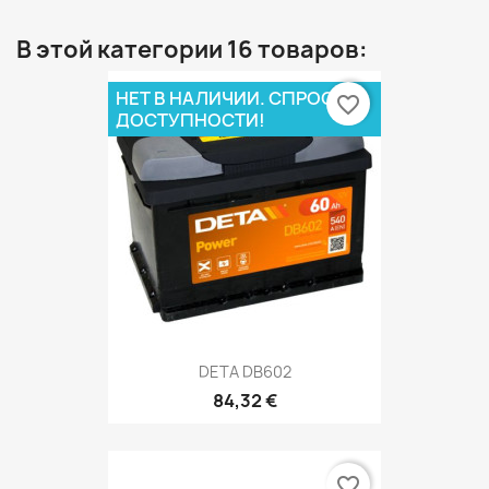
В этой категории 16 товаров:
НЕТ В НАЛИЧИИ. СПРОСИ О
favorite_border
ДОСТУПНОСТИ!
DETA DB602
84,32 €
favorite_border