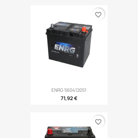
favorite_border
ENRG 560412051
71,92 €
favorite_border