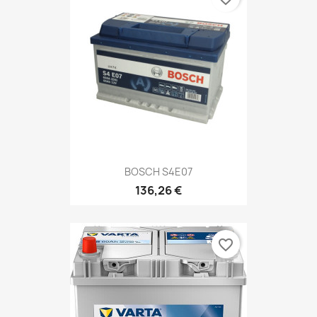
BOSCH S4E07
136,26 €
favorite_border