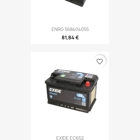
ENRG 568404055
81,84 €
favorite_border
EXIDE EC652