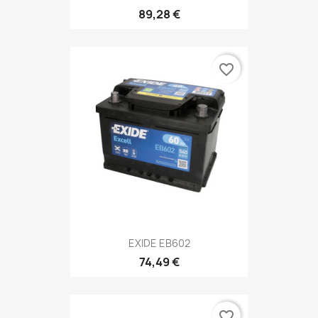
89,28 €
favorite_border
EXIDE EB602
74,49 €
favorite_border