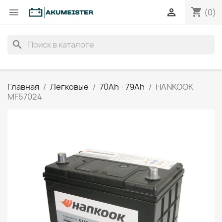
shopping_cart


(0)
search
Главная
Легковые
70Ah - 79Ah
HANKOOK
MF57024