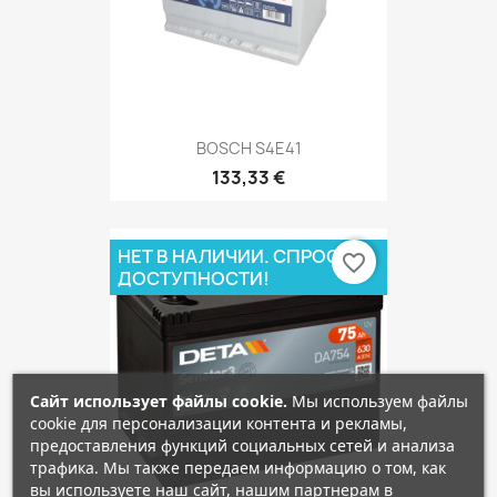
BOSCH S4E41
133,33 €
НЕТ В НАЛИЧИИ. СПРОСИ О
favorite_border
ДОСТУПНОСТИ!
Сайт использует файлы cookie.
Мы используем файлы
cookie для персонализации контента и рекламы,
предоставления функций социальных сетей и анализа
трафика. Мы также передаем информацию о том, как
вы используете наш сайт, нашим партнерам в