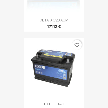
DETA DK720 AGM
171,12 €
favorite_border
EXIDE EB741