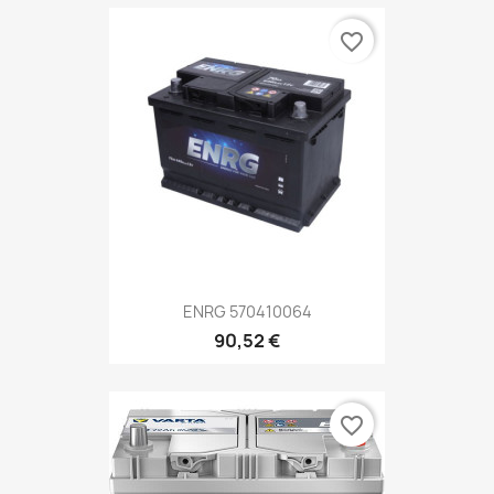
favorite_border
ENRG 570410064
90,52 €
favorite_border