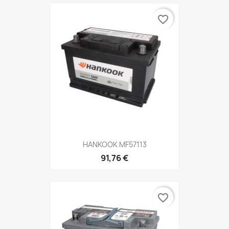
favorite_border
HANKOOK MF57113
91,76 €
favorite_border