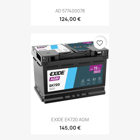
AD 577400078
124,00 €
favorite_border
EXIDE EK720 AGM
145,00 €