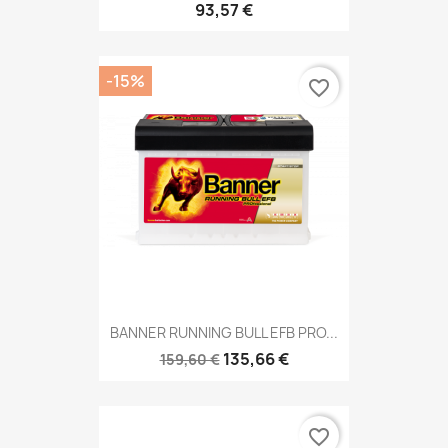
93,57 €
-15%
favorite_border
BANNER RUNNING BULL EFB PRO...
135,66 €
159,60 €
favorite_border