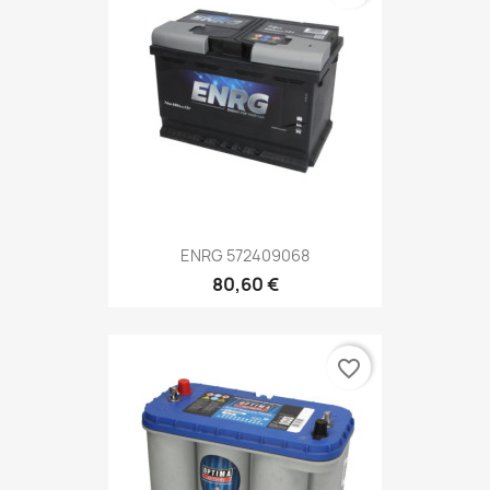
ENRG 572409068
80,60 €
favorite_border