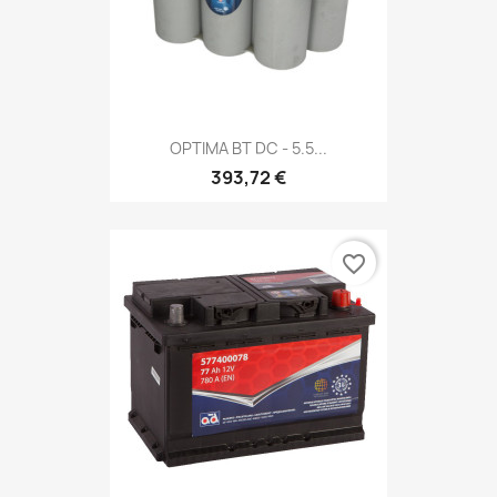
OPTIMA BT DC - 5.5...
393,72 €
favorite_border