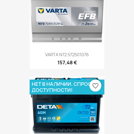
VARTA N72 572501076
157,48 €
НЕТ В НАЛИЧИИ. СПРОСИ О
favorite_border
ДОСТУПНОСТИ!