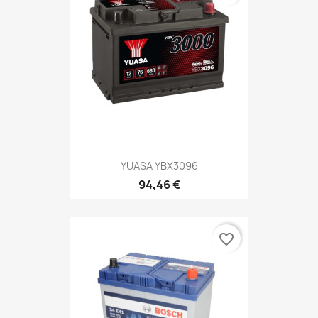
YUASA YBX3096
94,46 €
favorite_border