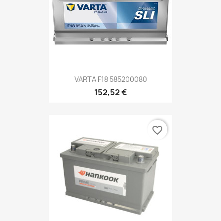
VARTA F18 585200080
152,52 €
favorite_border