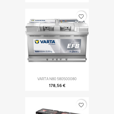
favorite_border
VARTA N80 580500080
178,56 €
favorite_border