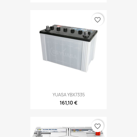
favorite_border
YUASA YBX7335
161,10 €
favorite_border