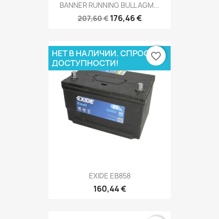
BANNER RUNNING BULL AGM...
176,46 €
207,60 €
НЕТ В НАЛИЧИИ. СПРОСИ О
favorite_border
ДОСТУПНОСТИ!
EXIDE EB858
160,44 €