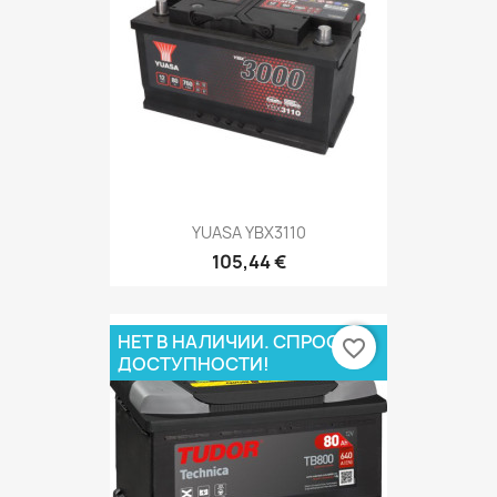
YUASA YBX3110
105,44 €
НЕТ В НАЛИЧИИ. СПРОСИ О
favorite_border
ДОСТУПНОСТИ!