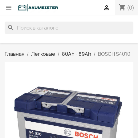
shopping_cart


(0)
search
Главная
Легковые
80Ah - 89Ah
BOSCH S4010