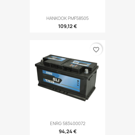
HANKOOK PMF58505
109,12 €
favorite_border
ENRG 583400072
94,24 €