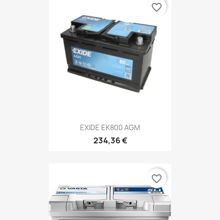
favorite_border
EXIDE EK800 AGM
234,36 €
favorite_border