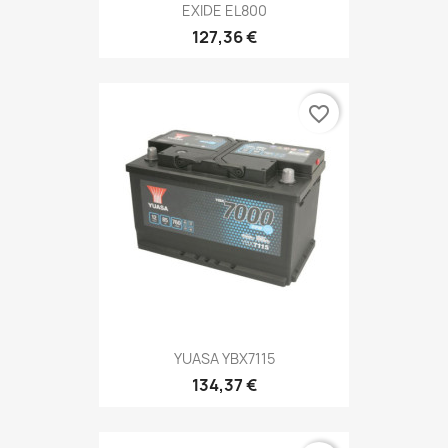
EXIDE EL800
127,36 €
favorite_border
YUASA YBX7115
134,37 €