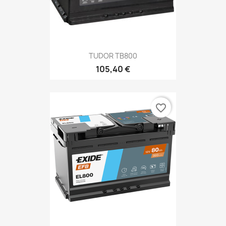
TUDOR TB800
105,40 €
favorite_border