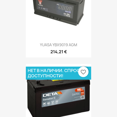
YUASA YBX9019 AGM
214,21 €
НЕТ В НАЛИЧИИ. СПРОСИ О
favorite_border
ДОСТУПНОСТИ!