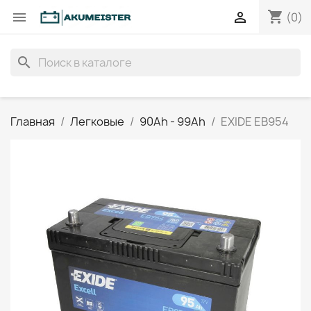
shopping_cart


(0)
search
Главная
Легковые
90Ah - 99Ah
EXIDE EB954