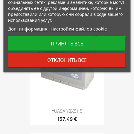
социальных сетях, рекламе и аналитике, которые могут
VARTA G8 595405083
объединять ее с другой информацией, которую вы им
предоставили или которую они собрали в ходе вашего
157,48 €
использования услуг.
Доп. информация
Настройки файлов cookie
favorite_border
ПРИНЯТЬ ВСЕ
ОТКЛОНИТЬ ВСЕ
YUASA YBX5115
137,49 €