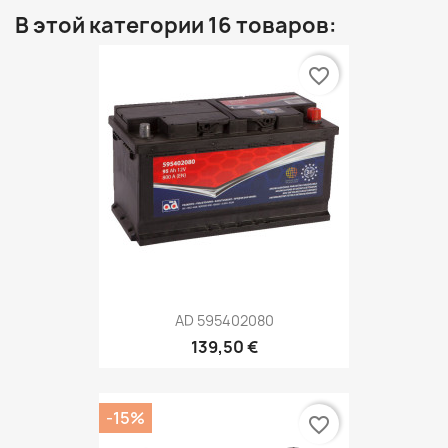
В этой категории 16 товаров:
favorite_border
AD 595402080
139,50 €
-15%
favorite_border