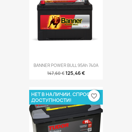
BANNER POWER BULL 95Ah 740A
125,46 €
147,60 €
НЕТ В НАЛИЧИИ. СПРОСИ О
favorite_border
ДОСТУПНОСТИ!