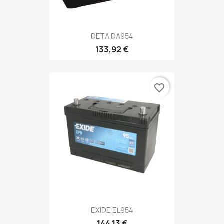
DETA DA954
133,92 €
favorite_border
EXIDE EL954
144,13 €