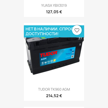
YUASA YBX3019
127,05 €
НЕТ В НАЛИЧИИ. СПРОСИ О
favorite_border
ДОСТУПНОСТИ!
TUDOR TK960 AGM
214,52 €