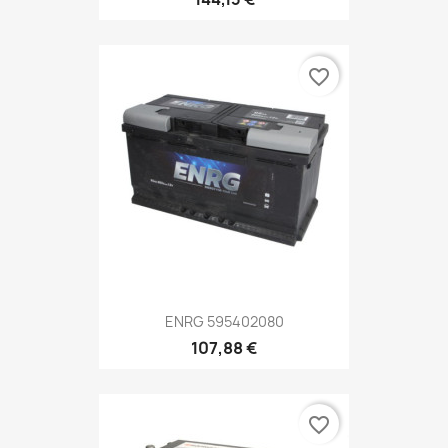
favorite_border
ENRG 595402080
107,88 €
favorite_border