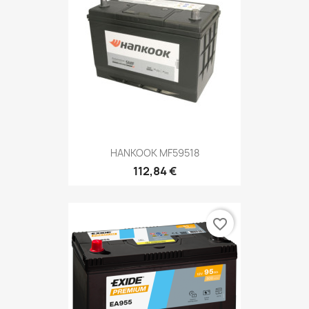
HANKOOK MF59518
112,84 €
favorite_border