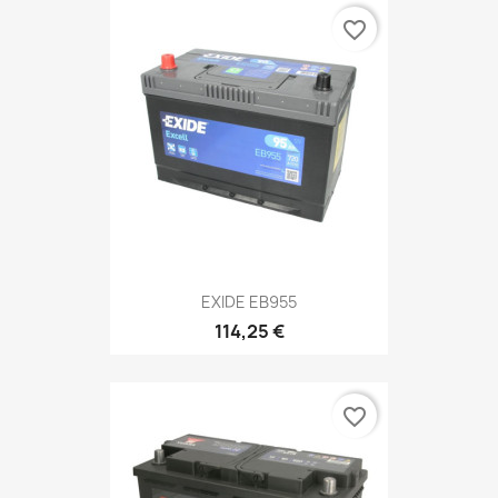
favorite_border
EXIDE EB955
114,25 €
favorite_border