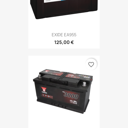
EXIDE EA955
125,00 €
favorite_border