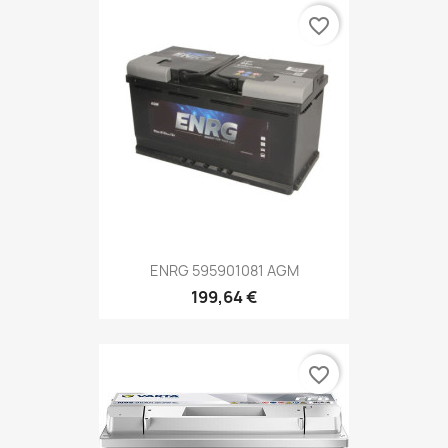
favorite_border
ENRG 595901081 AGM
199,64 €
favorite_border