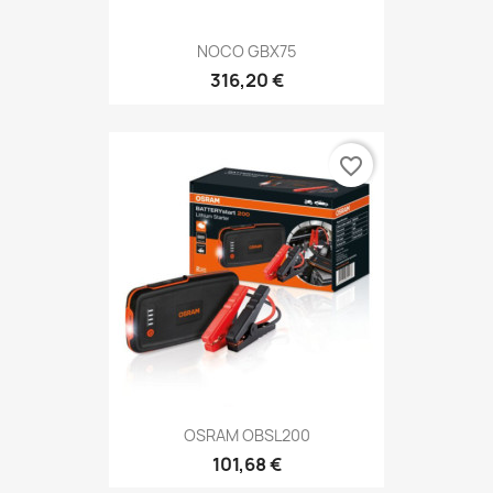
NOCO GBX75
316,20 €
favorite_border
OSRAM OBSL200
101,68 €