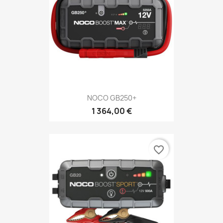
NOCO GB250+
1 364,00 €
favorite_border