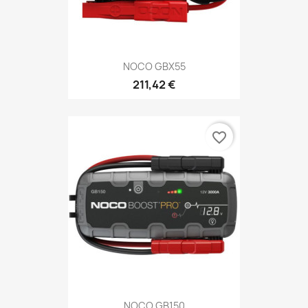
NOCO GBX55
211,42 €
favorite_border
NOCO GB150