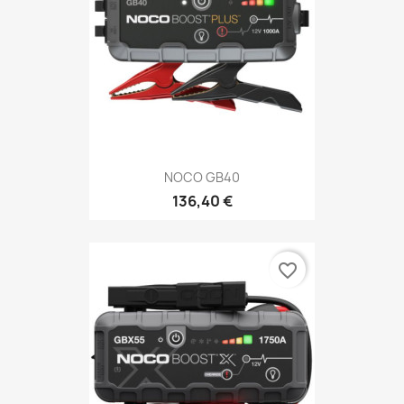
NOCO GB40
136,40 €
favorite_border