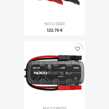
NOCO GB20
122,76 €
favorite_border
NOCO GBX155