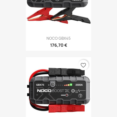
NOCO GBX45
176,70 €
favorite_border