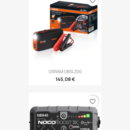
favorite_border
OSRAM OBSL300
145,08 €
favorite_border