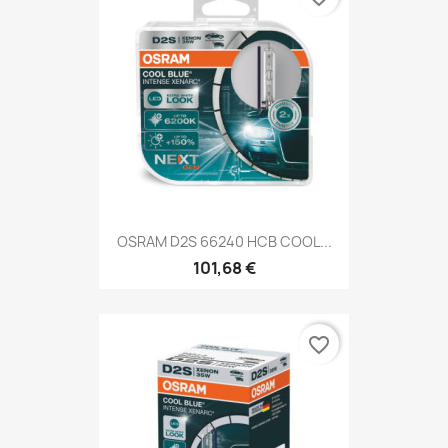
OSRAM D2S 66240 HCB COOL...
101,68 €
favorite_border