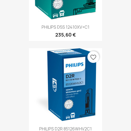
PHILIPS D5S 12410XV+C1
235,60 €
favorite_border
PHILIPS D2R 85126WHV2C1