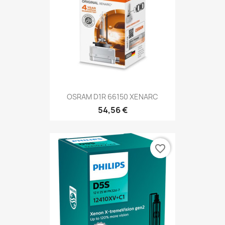
OSRAM D1R 66150 XENARC
54,56 €
favorite_border