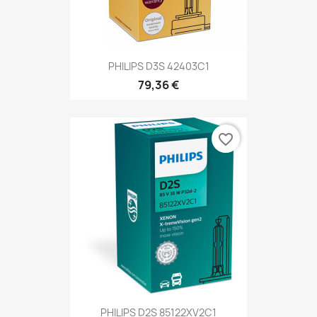
PHILIPS D3S 42403C1
79,36 €
favorite_border
PHILIPS D2S 85122XV2C1