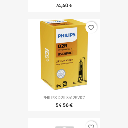
74,40 €
favorite_border
PHILIPS D2R 85126VIC1
54,56 €
favorite_border