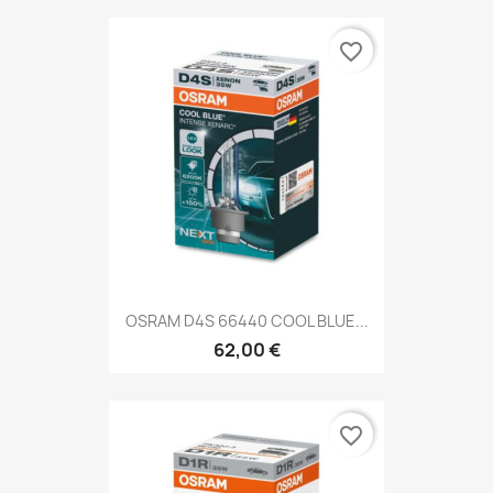
favorite_border
OSRAM D4S 66440 COOL BLUE...
62,00 €
favorite_border