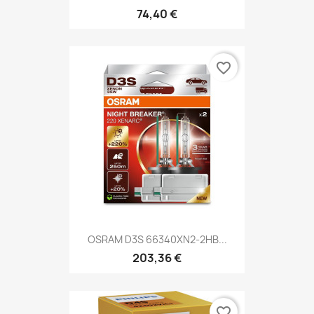
74,40 €
favorite_border
OSRAM D3S 66340XN2-2HB...
203,36 €
favorite_border