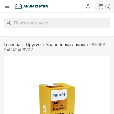
shopping_cart


(0)
search
Главная
Другие
Ксеноновые лампы
PHILIPS
D4R 42406VIC1