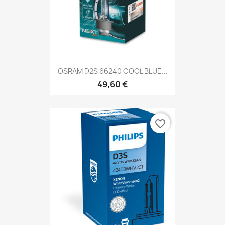
OSRAM D2S 66240 COOL BLUE...
49,60 €
favorite_border