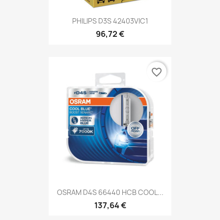
PHILIPS D3S 42403VIC1
96,72 €
favorite_border
OSRAM D4S 66440 HCB COOL...
137,64 €