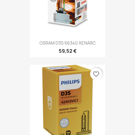
OSRAM D3S 66340 XENARC
59,52 €
favorite_border