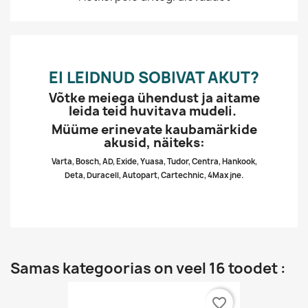
EI LEIDNUD SOBIVAT AKUT?
Võtke meiega ühendust ja aitame
leida teid huvitava mudeli.
Müüme erinevate kaubamärkide
akusid, näiteks:
Varta, Bosch, AD, Exide, Yuasa, Tudor, Centra, Hankook,
Deta, Duracell, Autopart, Cartechnic, 4Max jne.
Samas kategoorias on veel 16 toodet :
favorite_border