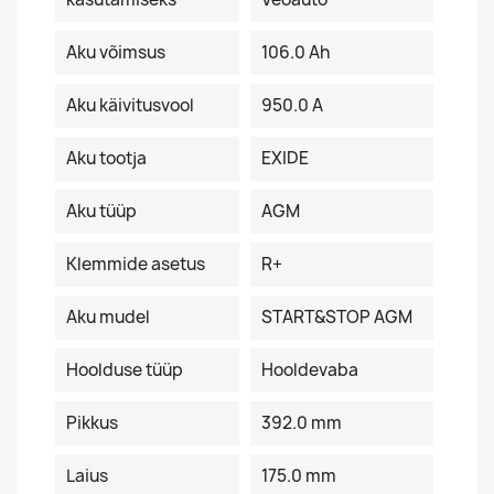
Aku võimsus
106.0 Ah
Aku käivitusvool
950.0 A
Aku tootja
EXIDE
Aku tüüp
AGM
Klemmide asetus
R+
Aku mudel
START&STOP AGM
Hoolduse tüüp
Hooldevaba
Pikkus
392.0 mm
Laius
175.0 mm