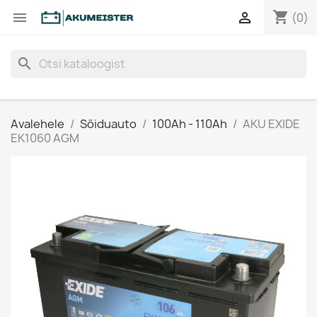
shopping_cart


(0)
search
Avalehele
Sõiduauto
100Ah - 110Ah
AKU EXIDE
EK1060 AGM