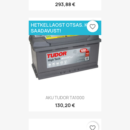
293,88 €
HETKEL LAOST OTSAS. KÜSI
favorite_border
SAADAVUST!
AKU TUDOR TA1000
130,20 €
favorite_border