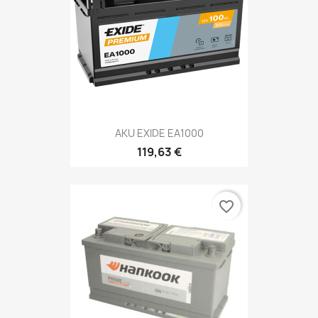
AKU EXIDE EA1000
119,63 €
favorite_border