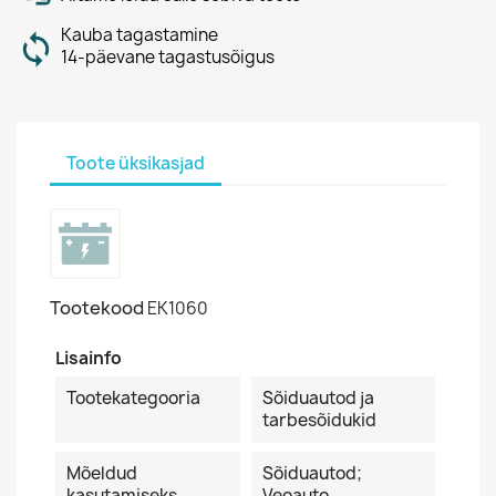
Kauba tagastamine
14-päevane tagastusõigus
Toote üksikasjad
Tootekood
EK1060
Lisainfo
Tootekategooria
Sõiduautod ja
tarbesõidukid
Mõeldud
Sõiduautod;
kasutamiseks
Veoauto