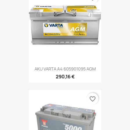
AKU VARTA A4 605901095 AGM
290,16 €
favorite_border