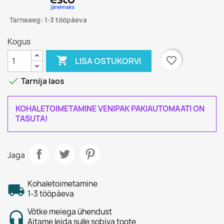
Tarneaeg: 1-3 tööpäeva
Kogus

favorite_border
LISA OSTUKORVI

Tarnija laos
KOHALETOIMETAMINE VENIPAK PAKIAUTOMAATI ON
TASUTA!
Jaga
Kohaletoimetamine
1-3 tööpäeva
Võtke meiega ühendust
Aitame leida sulle sobiva toote