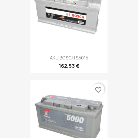
AKU BOSCH S5015
162,53 €
favorite_border