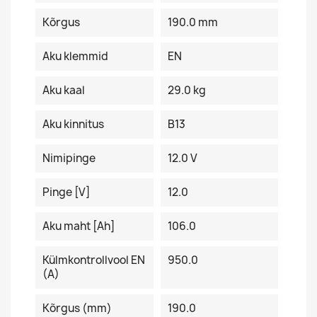
Kõrgus
190.0 mm
Aku klemmid
EN
Aku kaal
29.0 kg
Aku kinnitus
B13
Nimipinge
12.0 V
Pinge [V]
12.0
Aku maht [Ah]
106.0
Külmkontrollvool EN
950.0
(A)
Kõrgus (mm)
190.0