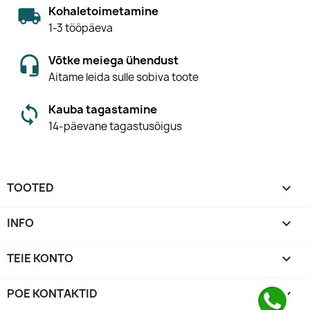
Kohaletoimetamine
1-3 tööpäeva
Võtke meiega ühendust
Aitame leida sulle sobiva toote
Kauba tagastamine
14-päevane tagastusõigus
TOOTED

INFO

TEIE KONTO

POE KONTAKTID
keyboard_arrow_down