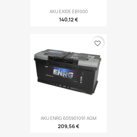
AKU EXIDE EB1000
140,12 €
favorite_border
AKU ENRG 605901091 AGM
209,56 €