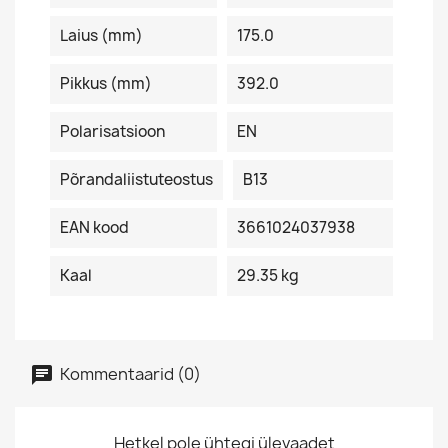
Laius (mm)
175.0
Pikkus (mm)
392.0
Polarisatsioon
EN
Põrandaliistuteostus
B13
EAN kood
3661024037938
Kaal
29.35 kg
Kommentaarid (0)
Hetkel pole ühtegi ülevaadet