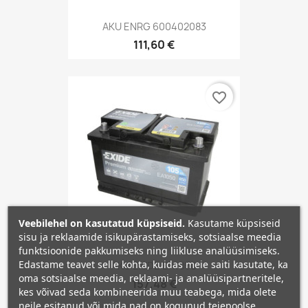
AKU ENRG 600402083
111,60 €
favorite_border
Veebilehel on kasutatud küpsiseid.
Kasutame küpsiseid
sisu ja reklaamide isikupärastamiseks, sotsiaalse meedia
funktsioonide pakkumiseks ning liikluse analüüsimiseks.
Edastame teavet selle kohta, kuidas meie saiti kasutate, ka
AKU EXIDE EA1050
oma sotsiaalse meedia, reklaami- ja analüüsipartneritele,
157,48 €
kes võivad seda kombineerida muu teabega, mida olete
neile esitanud või mida nad on kogunud teiepoolse