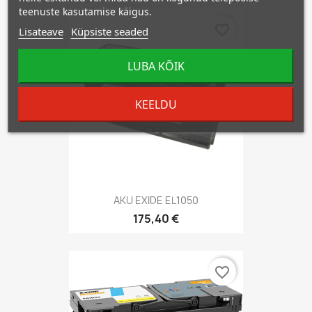
teenuste kasutamise käigus.
favorite_border
Lisateave
Küpsiste seaded
LUBA KÕIK
KEELDU
AKU EXIDE EL1050
175,40 €
favorite_border