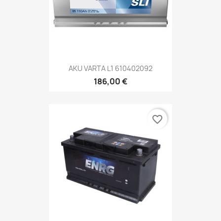
AKU VARTA L1 610402092
186,00 €
favorite_border