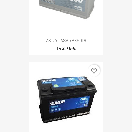
AKU YUASA YBX5019
142,76 €
favorite_border