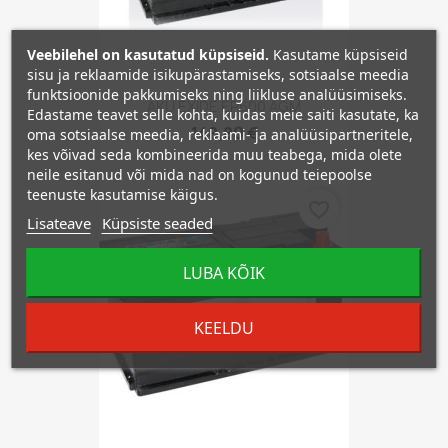
Veebilehel on kasutatud küpsiseid.
Kasutame küpsiseid
sisu ja reklaamide isikupärastamiseks, sotsiaalse meedia
funktsioonide pakkumiseks ning liikluse analüüsimiseks.
AKU EXIDE EP600 AGM
Edastame teavet selle kohta, kuidas meie saiti kasutate, ka
148,80 €
oma sotsiaalse meedia, reklaami- ja analüüsipartneritele,
kes võivad seda kombineerida muu teabega, mida olete
neile esitanud või mida nad on kogunud teiepoolse
teenuste kasutamise käigus.
favorite_border
Lisateave
Küpsiste seaded
LUBA KÕIK
KEELDU