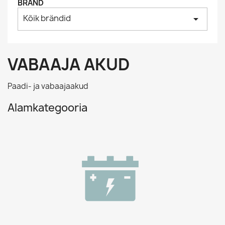
BRÄND
Kõik brändid
arrow_drop_down
VABAAJA AKUD
Paadi- ja vabaajaakud
Alamkategooria