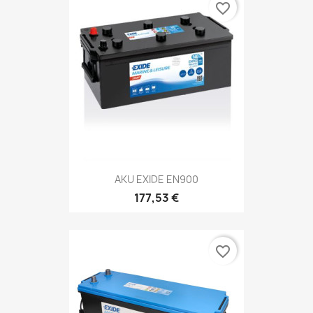
favorite_border
AKU EXIDE EN900
177,53 €
favorite_border