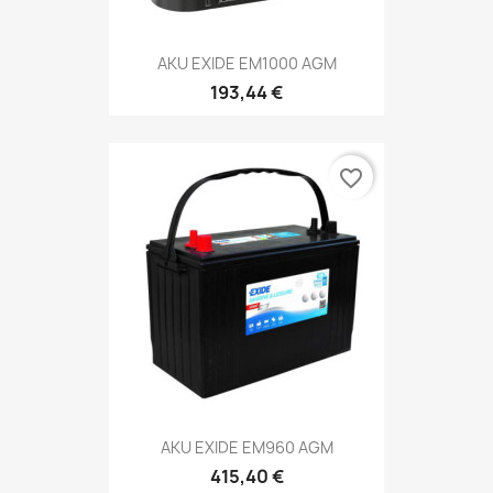
AKU EXIDE EM1000 AGM
193,44 €
favorite_border
AKU EXIDE EM960 AGM
415,40 €