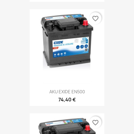
favorite_border
AKU EXIDE EN500
74,40 €
favorite_border