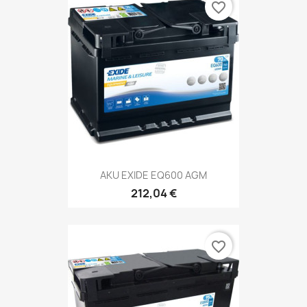
favorite_border
AKU EXIDE EQ600 AGM
212,04 €
favorite_border