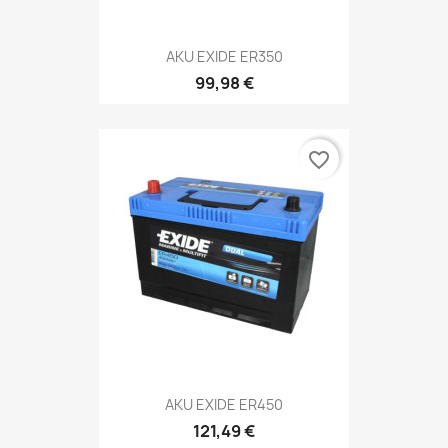
AKU EXIDE ER350
99,98 €
favorite_border
AKU EXIDE ER450
121,49 €