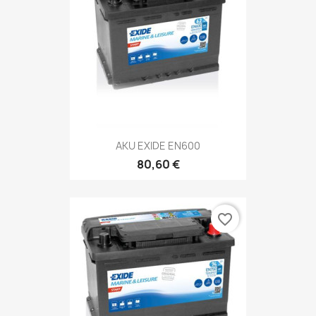
AKU EXIDE EN600
80,60 €
favorite_border