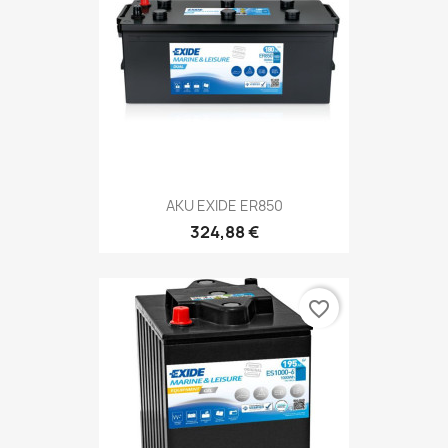
AKU EXIDE ER850
324,88 €
favorite_border