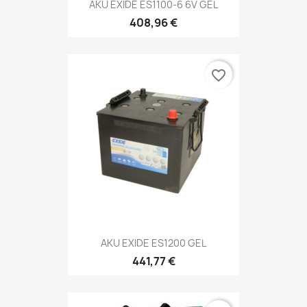
AKU EXIDE ES1100-6 6V GEL
408,96 €
favorite_border
AKU EXIDE ES1200 GEL
441,77 €