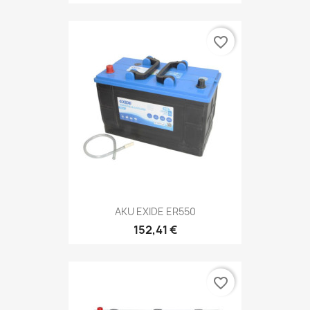
favorite_border
AKU EXIDE ER550
152,41 €
favorite_border