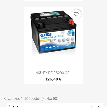
favorite_border
AKU EXIDE ES290 GEL
126,48 €
Kuvatakse 1–30 toodet (kokku 90)