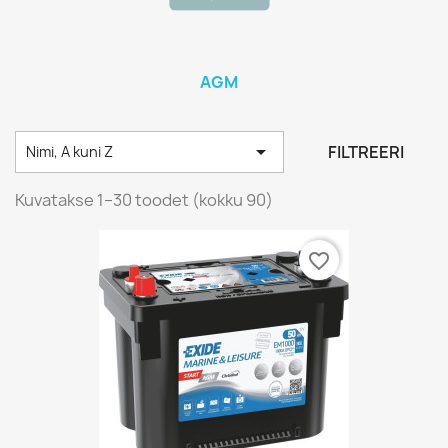
AGM

FILTREERI
Nimi, A kuni Z
Kuvatakse 1–30 toodet (kokku 90)
favorite_border