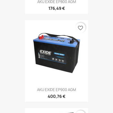
AKU EXIDE EP800 AGM
176,49 €
favorite_border
AKU EXIDE EP900 AGM
400,76 €