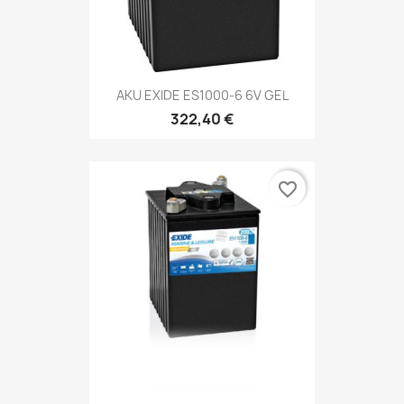
AKU EXIDE ES1000-6 6V GEL
322,40 €
favorite_border