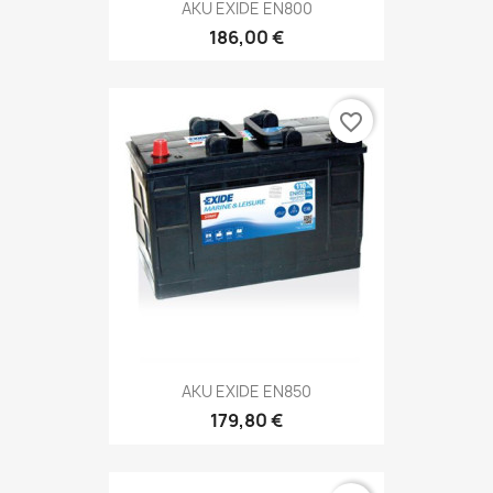
AKU EXIDE EN800
186,00 €
favorite_border
AKU EXIDE EN850
179,80 €