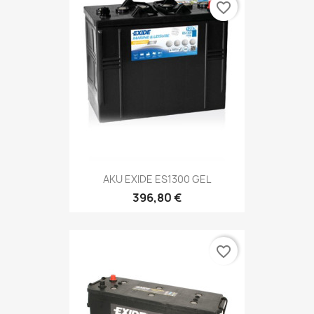
favorite_border
AKU EXIDE ES1300 GEL
396,80 €
favorite_border