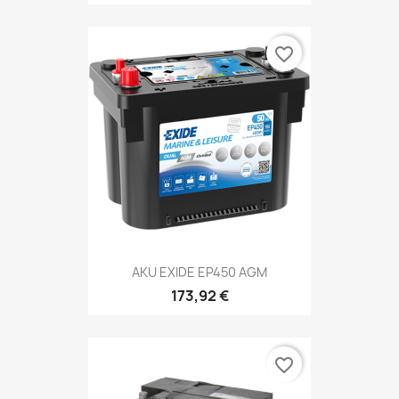
favorite_border
AKU EXIDE EP450 AGM
173,92 €
favorite_border