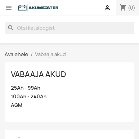
shopping_cart


(0)
search
Avalehele
Vabaaja akud
VABAAJA AKUD
25Ah - 99Ah
100Ah - 240Ah
AGM