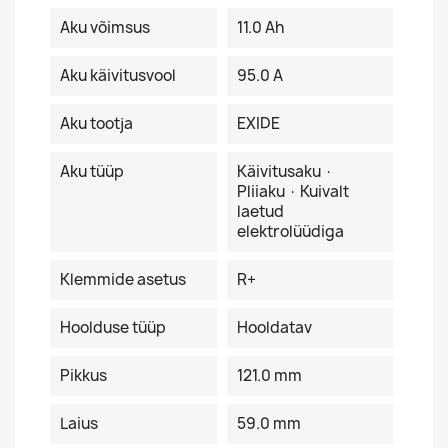
Aku võimsus
11.0 Ah
Aku käivitusvool
95.0 A
Aku tootja
EXIDE
Aku tüüp
Käivitusaku ·
Pliiaku · Kuivalt
laetud
elektrolüüdiga
Klemmide asetus
R+
Hoolduse tüüp
Hooldatav
Pikkus
121.0 mm
Laius
59.0 mm