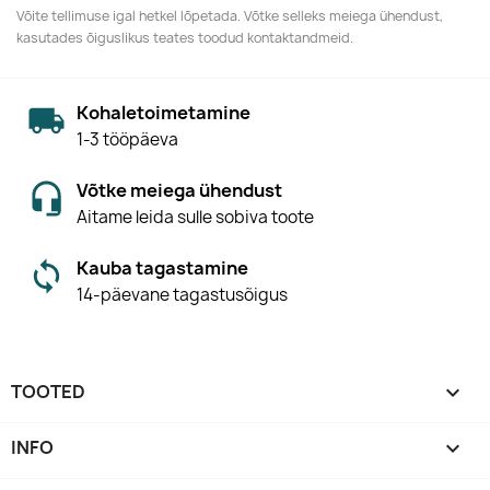
Võite tellimuse igal hetkel lõpetada. Võtke selleks meiega ühendust,
kasutades õiguslikus teates toodud kontaktandmeid.
Kohaletoimetamine
1-3 tööpäeva
Võtke meiega ühendust
Aitame leida sulle sobiva toote
Kauba tagastamine
14-päevane tagastusõigus
TOOTED

INFO
