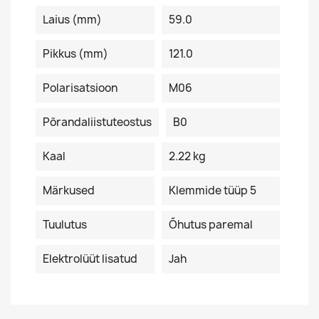
Laius (mm)
59.0
Pikkus (mm)
121.0
Polarisatsioon
M06
Põrandaliistuteostus
B0
Kaal
2.22 kg
Märkused
Klemmide tüüp 5
Tuulutus
Õhutus paremal
Elektrolüüt lisatud
Jah