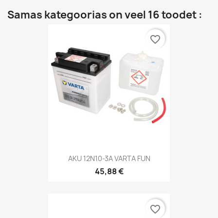
Samas kategoorias on veel 16 toodet :
favorite_border
AKU 12N10-3A VARTA FUN
45,88 €
favorite_border