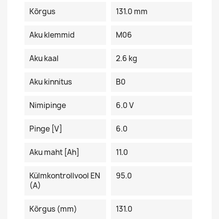
Kõrgus
131.0 mm
Aku klemmid
M06
Aku kaal
2.6 kg
Aku kinnitus
B0
Nimipinge
6.0 V
Pinge [V]
6.0
Aku maht [Ah]
11.0
Külmkontrollvool EN
95.0
(A)
Kõrgus (mm)
131.0