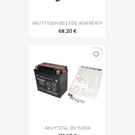
AKU YTX20H-BS EXIDE AGM READY
68,20 €
favorite_border
AKU YTX14L-BS YUASA