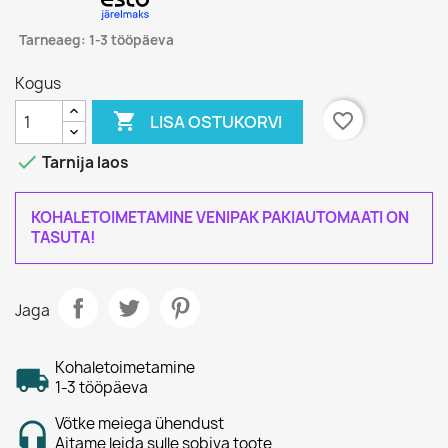
Tarneaeg: 1-3 tööpäeva
Kogus

favorite_border
LISA OSTUKORVI

Tarnija laos
KOHALETOIMETAMINE VENIPAK PAKIAUTOMAATI ON
TASUTA!
Jaga
Kohaletoimetamine
1-3 tööpäeva
Võtke meiega ühendust
Aitame leida sulle sobiva toote