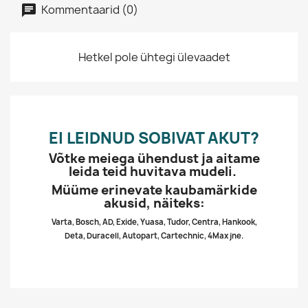
Kommentaarid (0)
Hetkel pole ühtegi ülevaadet
EI LEIDNUD SOBIVAT AKUT?
Võtke meiega ühendust ja aitame
leida teid huvitava mudeli.
Müüme erinevate kaubamärkide
akusid, näiteks:
Varta, Bosch, AD, Exide, Yuasa, Tudor, Centra, Hankook,
Deta, Duracell, Autopart, Cartechnic, 4Max jne.