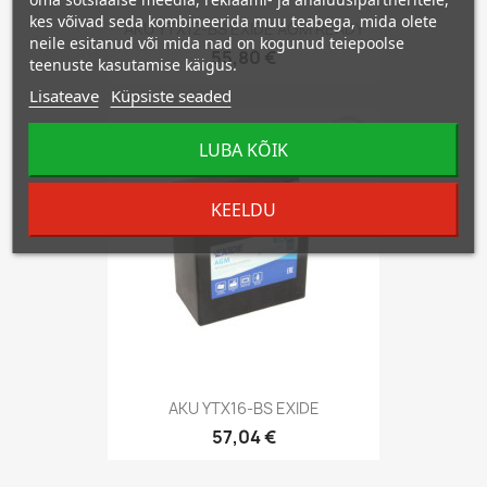
kes võivad seda kombineerida muu teabega, mida olete
AKU YTX12-BS EXIDE AGM READY
neile esitanud või mida nad on kogunud teiepoolse
55,80 €
teenuste kasutamise käigus.
Lisateave
Küpsiste seaded
favorite_border
LUBA KÕIK
KEELDU
AKU YTX16-BS EXIDE
57,04 €