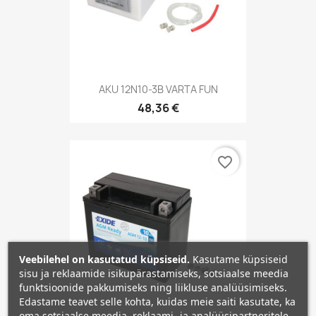
AKU 12N10-3B VARTA FUN
48,36 €
favorite_border
Veebilehel on kasutatud küpsiseid.
Kasutame küpsiseid
sisu ja reklaamide isikupärastamiseks, sotsiaalse meedia
funktsioonide pakkumiseks ning liikluse analüüsimiseks.
Edastame teavet selle kohta, kuidas meie saiti kasutate, ka
oma sotsiaalse meedia, reklaami- ja analüüsipartneritele,