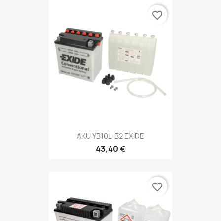
favorite_border
AKU YB10L-B2 EXIDE
43,40 €
favorite_border