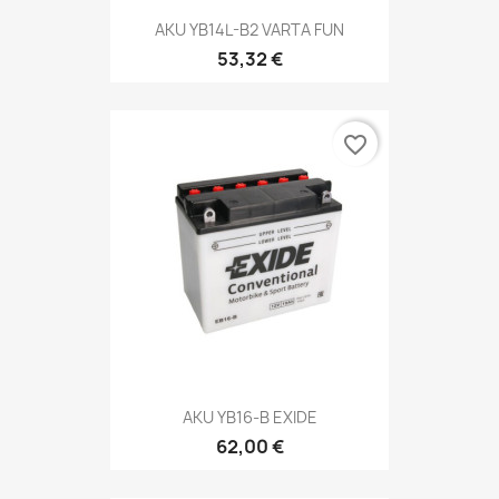
AKU YB14L-B2 VARTA FUN
53,32 €
favorite_border
AKU YB16-B EXIDE
62,00 €