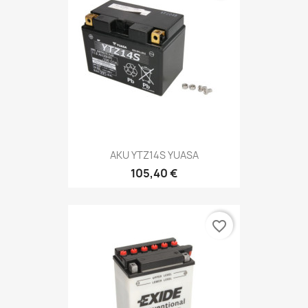
AKU YTZ14S YUASA
105,40 €
favorite_border