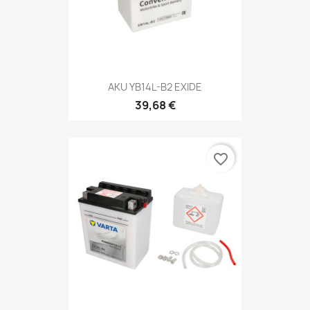
AKU YB14L-B2 EXIDE
39,68 €
favorite_border