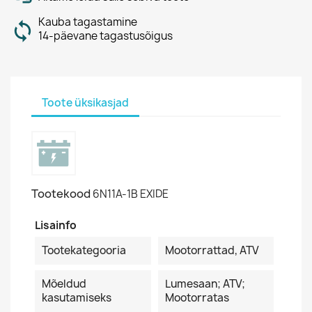
Kauba tagastamine
14-päevane tagastusõigus
Toote üksikasjad
Tootekood
6N11A-1B EXIDE
Lisainfo
Tootekategooria
Mootorrattad, ATV
Mõeldud
Lumesaan; ATV;
kasutamiseks
Mootorratas