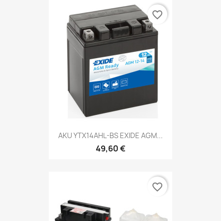
favorite_border
AKU YTX14AHL-BS EXIDE AGM...
49,60 €
favorite_border