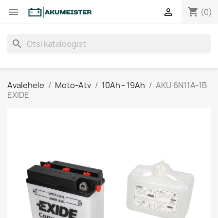
shopping_cart


(0)
search
Avalehele
Moto-Atv
10Ah - 19Ah
AKU 6N11A-1B
EXIDE