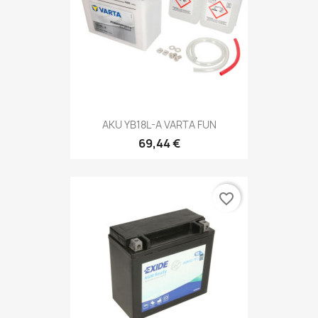
AKU YB18L-A VARTA FUN
69,44 €
favorite_border