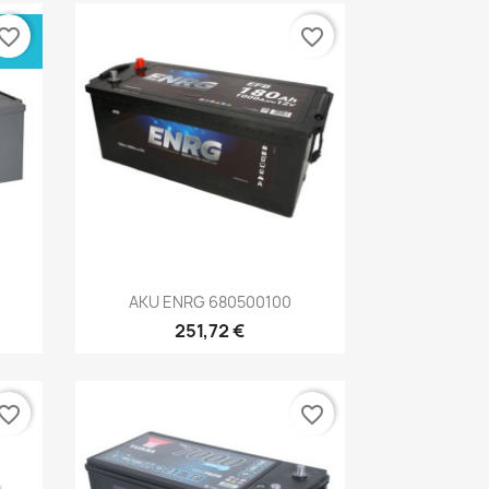
ÜSI
vorite_border
favorite_border
Kiirvaade

AKU ENRG 680500100
251,72 €
vorite_border
favorite_border