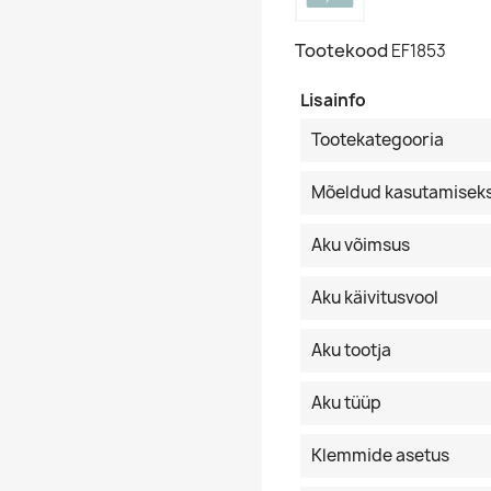
Tootekood
EF1853
Lisainfo
Tootekategooria
Mõeldud kasutamisek
Aku võimsus
Aku käivitusvool
Aku tootja
Aku tüüp
Klemmide asetus