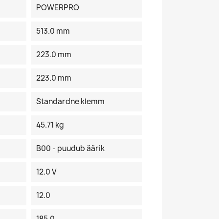
POWERPRO
513.0 mm
223.0 mm
223.0 mm
Standardne klemm
45.71 kg
B00 - puudub äärik
12.0 V
12.0
185.0