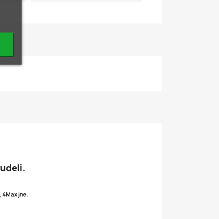
udeli.
:
, 4Max jne.