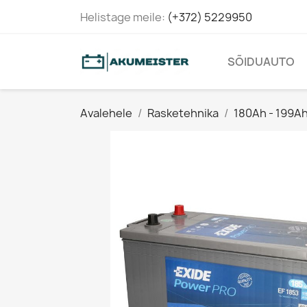
Helistage meile:
(+372) 5229950
SÕIDUAUTO
Avalehele
Rasketehnika
180Ah - 199A