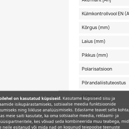
Külmkontrollvool EN (
Kõrgus (mm)
Laius (mm)
Pikkus (mm)
Polarisatsioon
Põrandaliistuteostus
EAN kood
ilehel on kasutatud küpsiseid.
Kasutame küpsiseid sisu ja
aamide isikupärastamiseks, sotsiaalse meedia funktsioonide
umiseks ning liikluse analüüsimiseks. Edastame teavet selle kohta
Kaal
as meie saiti kasutate, ka oma sotsiaalse meedia, reklaami- ja
üüsipartneritele, kes võivad seda kombineerida muu teabega, mi
Soovituslik kogus
e neile esitanud või mida nad on kogunud teiepoolse teenuste