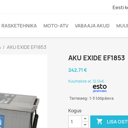
Eesti k
RASKETEHNIKA
MOTO-ATV
VABAAJA AKUD
MUU
h
AKU EXIDE EF1853
AKU EXIDE EF1853
242,71 €
Kuumakse al. 12.04€
Tarneaeg: 1-3 tööpäeva
Kogus

LISA OS