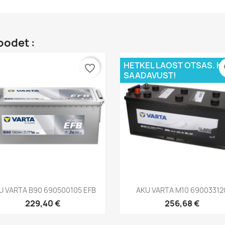
oodet :
HETKEL LAOST OTSAS. K
favorite_border
fa
SAADAVUST!
Kiirvaade
Kiirvaade


U VARTA B90 690500105 EFB
AKU VARTA M10 69003312
229,40 €
256,68 €