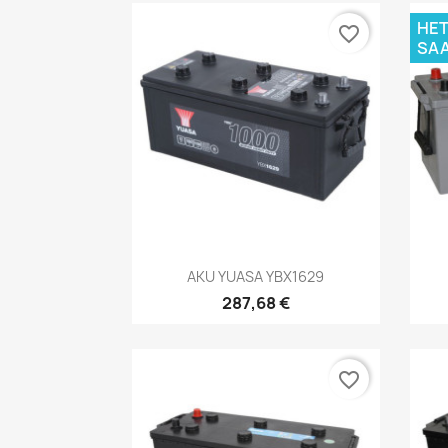
HET
favorite_border
SAA
Kiirvaade

AKU YUASA YBX1629
287,68 €
favorite_border