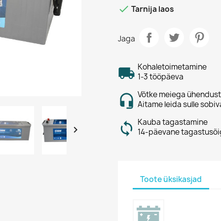

Tarnija laos
Jaga
Kohaletoimetamine
1-3 tööpäeva
Võtke meiega ühendust
Aitame leida sulle sobiv
Kauba tagastamine

14-päevane tagastusõi
Toote üksikasjad