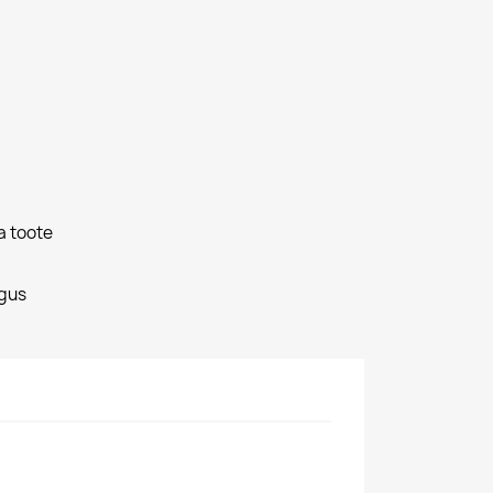
a toote
gus