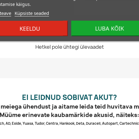
tamise käigus.
teave
Küpsiste seaded
KEELDU
LUBA KÕIK
Hetkel pole ühtegi ülevaadet
EI LEIDNUD SOBIVAT AKUT?
 meiega ühendust ja aitame leida teid huvitava m
Müüme erinevate kaubamärkide akusid, näiteks
ch, AD, Exide, Yuasa, Tudor, Centra, Hankook, Deta, Duracell, Autopart, Cartechnic