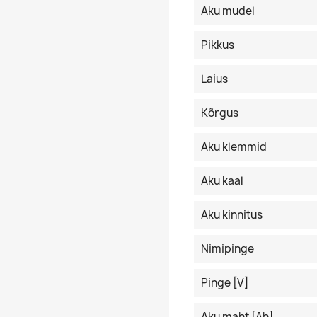
Aku mudel
Pikkus
Laius
Kõrgus
Aku klemmid
Aku kaal
Aku kinnitus
Nimipinge
Pinge [V]
Aku maht [Ah]