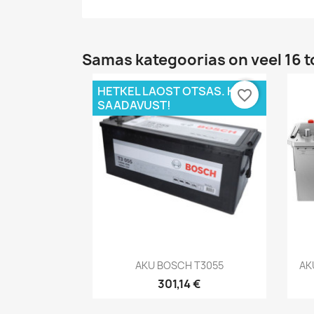
Samas kategoorias on veel 16 t
HETKEL LAOST OTSAS. KÜSI
favorite_border
SAADAVUST!
Kiirvaade

AKU BOSCH T3055
AK
301,14 €