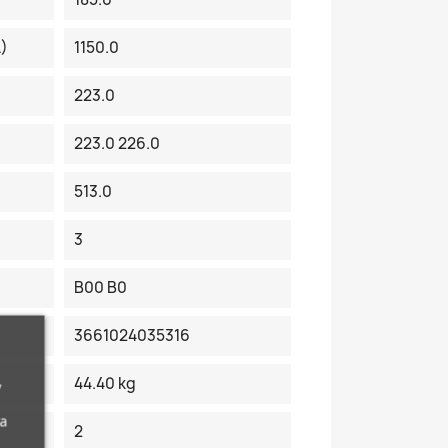
A)
1150.0
223.0
223.0 226.0
513.0
3
B00 B0
3661024035316
,
44.40 kg
da
2