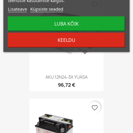
teenuste kasutamise käigus.
favorite_border
Lisateave
Küpsiste seaded
LUBA KÕIK
KEELDU
AKU 12N24-3A YUASA
96,72 €
favorite_border