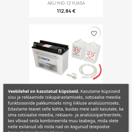
AKU YHD-12 YUASA
112,84 €
favorite_border
Veebilehel on kasutatud küpsiseid.
Kasutame küpsiseid
sisu ja reklaamide isikupärastamiseks, sotsiaalse meedia
funktsioonide pakkumiseks ning liikluse analüüsimiseks.
AKU Y50-N18L-A2 VARTA FUN
Edastame teavet selle kohta, kuidas meie saiti kasutate, ka
73,16 €
oma sotsiaalse meedia, reklaami- ja analüüsipartneritele,
kes võivad seda kombineerida muu teabega, mida olete
neile esitanud või mida nad on kogunud teiepoolse