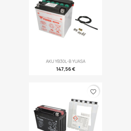
AKU YB30L-B YUASA
147,56 €
favorite_border