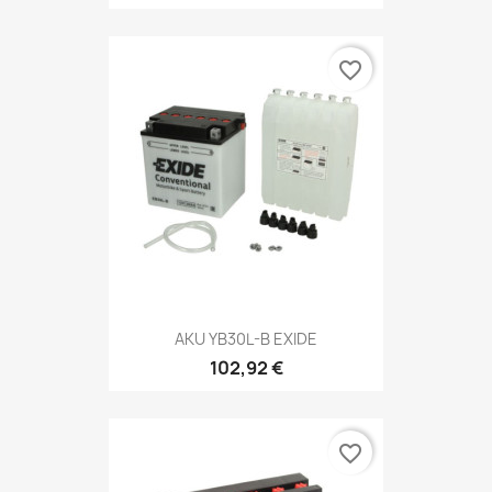
favorite_border
AKU YB30L-B EXIDE
102,92 €
favorite_border