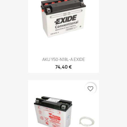
AKU Y50-N18L-A EXIDE
74,40 €
favorite_border