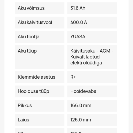
Aku võimsus
31.6 Ah
Aku käivitusvool
400.0 A
Aku tootja
YUASA
Aku tüüp
Käivitusaku · AGM ·
Kuivalt laetud
elektrolüüdiga
Klemmide asetus
R+
Hoolduse tüüp
Hooldevaba
Pikkus
166.0 mm
Laius
126.0 mm