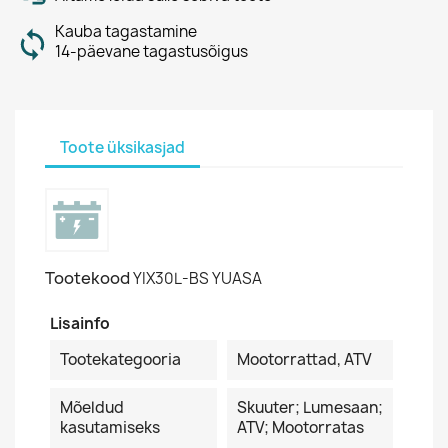
Kauba tagastamine
14-päevane tagastusõigus
Toote üksikasjad
Tootekood
YIX30L-BS YUASA
Lisainfo
Tootekategooria
Mootorrattad, ATV
Mõeldud
Skuuter; Lumesaan;
kasutamiseks
ATV; Mootorratas