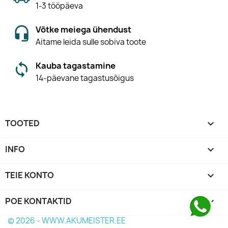
1-3 tööpäeva
Võtke meiega ühendust
Aitame leida sulle sobiva toote
Kauba tagastamine
14-päevane tagastusõigus
TOOTED

INFO

TEIE KONTO

POE KONTAKTID
keyboard_arrow_down
© 2026 - WWW.AKUMEISTER.EE