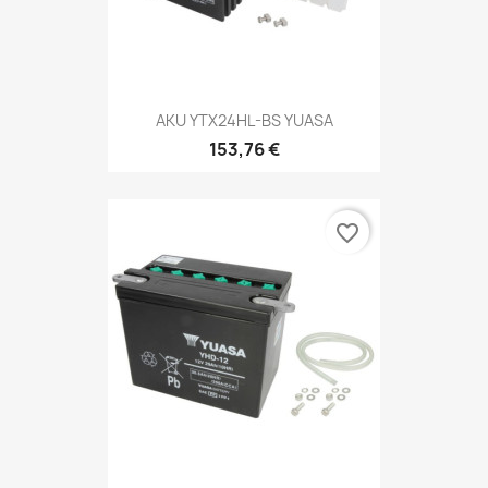
AKU YTX24HL-BS YUASA
153,76 €
favorite_border