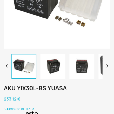


AKU YIX30L-BS YUASA
233,12 €
Kuumakse al. 11.56€