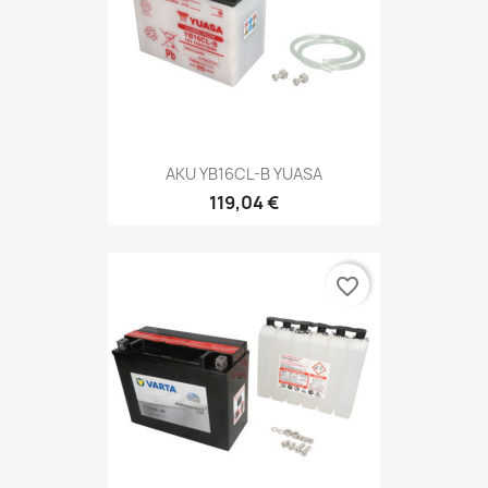
AKU YB16CL-B YUASA
119,04 €
favorite_border