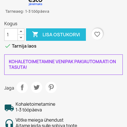
Tarneaeg: 1-3 tööpäeva
Kogus

favorite_border
LISA OSTUKORVI

Tarnija laos
KOHALETOIMETAMINE VENIPAK PAKIAUTOMAATI ON
TASUTA!
Jaga
Kohaletoimetamine
1-3 tööpäeva
Võtke meiega ühendust
Aitame leida sulle sobiva toote