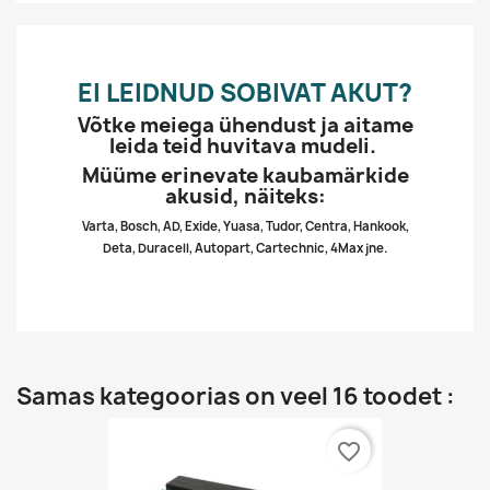
EI LEIDNUD SOBIVAT AKUT?
Võtke meiega ühendust ja aitame
leida teid huvitava mudeli.
Müüme erinevate kaubamärkide
akusid, näiteks:
Varta, Bosch, AD, Exide, Yuasa, Tudor, Centra, Hankook,
Deta, Duracell, Autopart, Cartechnic, 4Max jne.
Samas kategoorias on veel 16 toodet :
favorite_border