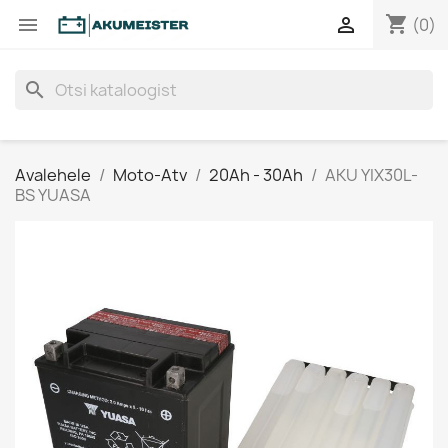
shopping_cart


(0)
search
Avalehele
Moto-Atv
20Ah - 30Ah
AKU YIX30L-
BS YUASA