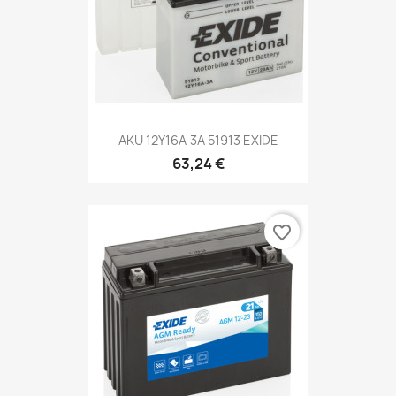
AKU 12Y16A-3A 51913 EXIDE
63,24 €
favorite_border