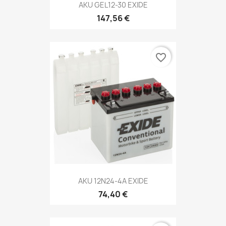
AKU GEL12-30 EXIDE
147,56 €
favorite_border
AKU 12N24-4A EXIDE
74,40 €