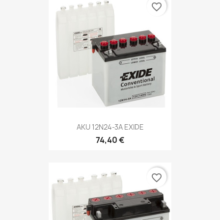
favorite_border
AKU 12N24-3A EXIDE
74,40 €
favorite_border