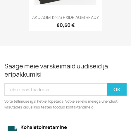
AKU AGM 12-23 EXIDE AGM READY
80,60 €
Saage meie värskeimaid uudiseid ja
eripakkumisi
Võite tellimuse igal hetkel lõpetada. Võtke selleks meiega ühendust,
kasutades õiguslikus teates toodud kontaktandmeid.
Kohaletoimetamine