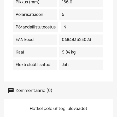
Pikkus (mm)
166.0
Polarisatsioon
5
Põrandaliistuteostus
N
EAN kood
048493623023
Kaal
9.84 kg
Elektrolüüt lisatud
Jah
Kommentaarid (0)
Hetkel pole ühtegi ülevaadet