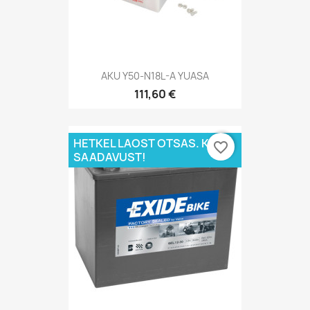
AKU Y50-N18L-A YUASA
111,60 €
HETKEL LAOST OTSAS. KÜSI
favorite_border
SAADAVUST!