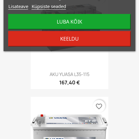
Lisateave
Küpsiste seaded
LUBA KÕIK
KEELDU
AKU YUASA L35-115
167,40 €
favorite_border