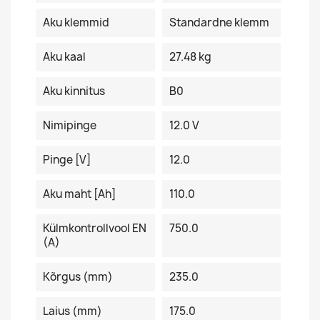
Aku klemmid
Standardne klemm
Aku kaal
27.48 kg
Aku kinnitus
B0
Nimipinge
12.0 V
Pinge [V]
12.0
Aku maht [Ah]
110.0
Külmkontrollvool EN
750.0
(A)
Kõrgus (mm)
235.0
Laius (mm)
175.0