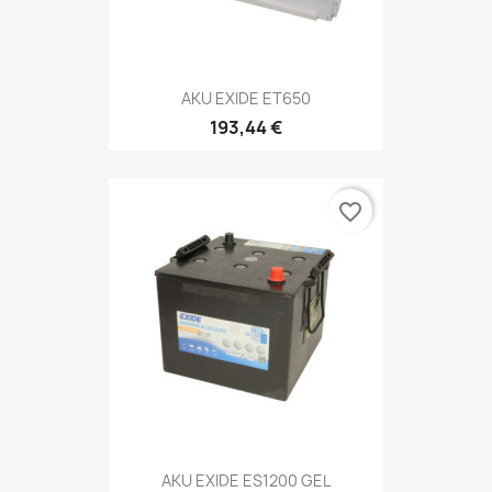
AKU EXIDE ET650
193,44 €
favorite_border
AKU EXIDE ES1200 GEL