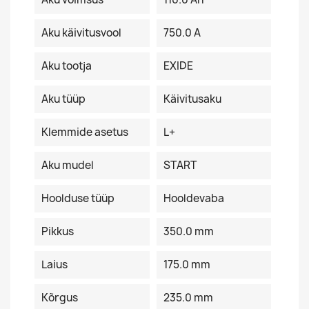
Aku käivitusvool
750.0 A
Aku tootja
EXIDE
Aku tüüp
Käivitusaku
Klemmide asetus
L+
Aku mudel
START
Hoolduse tüüp
Hooldevaba
Pikkus
350.0 mm
Laius
175.0 mm
Kõrgus
235.0 mm