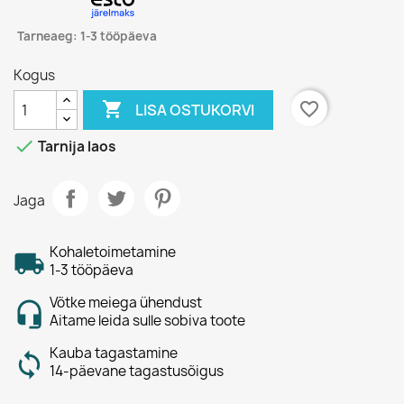
Tarneaeg: 1-3 tööpäeva
Kogus

favorite_border
LISA OSTUKORVI

Tarnija laos
Jaga
Kohaletoimetamine
1-3 tööpäeva
Võtke meiega ühendust
Aitame leida sulle sobiva toote
Kauba tagastamine
14-päevane tagastusõigus