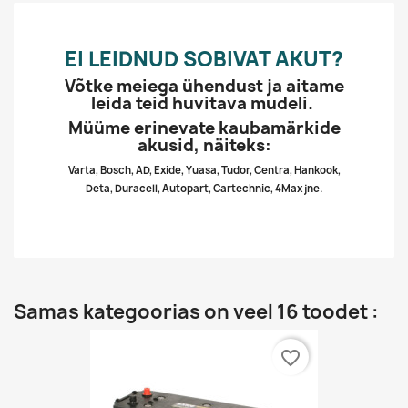
EI LEIDNUD SOBIVAT AKUT?
Võtke meiega ühendust ja aitame
leida teid huvitava mudeli.
Müüme erinevate kaubamärkide
akusid, näiteks:
Varta, Bosch, AD, Exide, Yuasa, Tudor, Centra, Hankook,
Deta, Duracell, Autopart, Cartechnic, 4Max jne.
Samas kategoorias on veel 16 toodet :
favorite_border