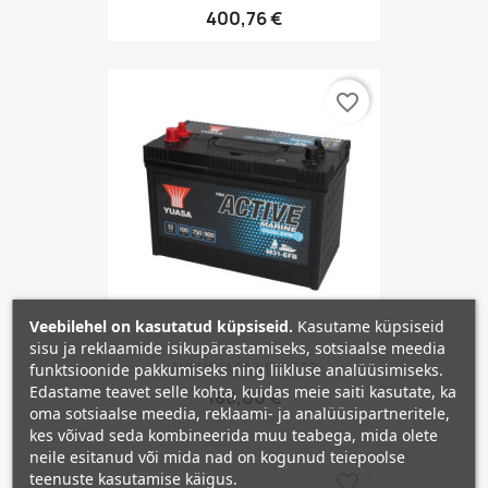
400,76 €
favorite_border
Veebilehel on kasutatud küpsiseid.
Kasutame küpsiseid
sisu ja reklaamide isikupärastamiseks, sotsiaalse meedia
AKU YUASA M31-EFB
funktsioonide pakkumiseks ning liikluse analüüsimiseks.
Edastame teavet selle kohta, kuidas meie saiti kasutate, ka
186,00 €
oma sotsiaalse meedia, reklaami- ja analüüsipartneritele,
kes võivad seda kombineerida muu teabega, mida olete
neile esitanud või mida nad on kogunud teiepoolse
teenuste kasutamise käigus.
favorite_border