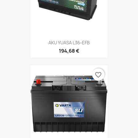
AKU YUASA L36-EFB
194,68 €
favorite_border