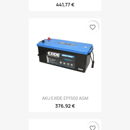
441,77 €
favorite_border
AKU EXIDE EP1500 AGM
376,92 €
favorite_border