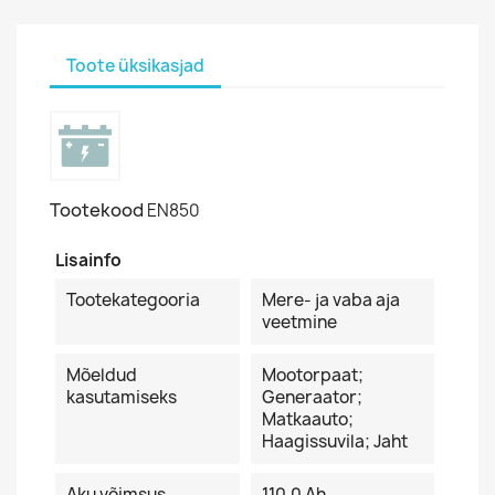
Toote üksikasjad
Tootekood
EN850
Lisainfo
Tootekategooria
Mere- ja vaba aja
veetmine
Mõeldud
Mootorpaat;
kasutamiseks
Generaator;
Matkaauto;
Haagissuvila; Jaht
Aku võimsus
110.0 Ah