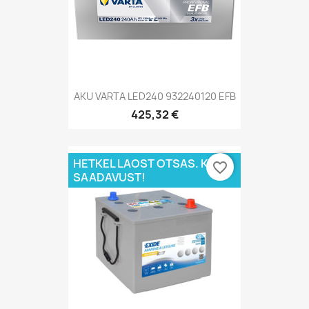
AKU VARTA LED240 932240120 EFB
425,32 €
HETKEL LAOST OTSAS. KÜSI
favorite_border
SAADAVUST!