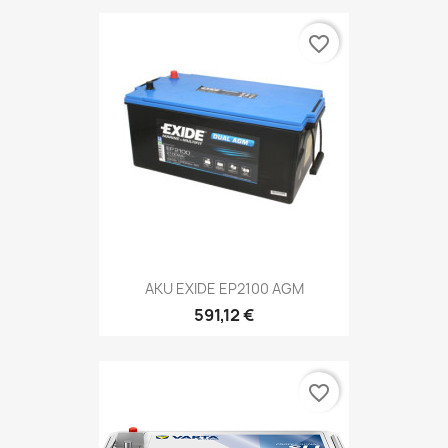
favorite_border
AKU EXIDE EP2100 AGM
591,12 €
favorite_border