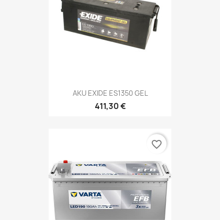
AKU EXIDE ES1350 GEL
411,30 €
favorite_border