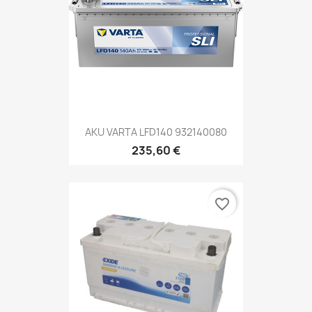
AKU VARTA LFD140 932140080
235,60 €
favorite_border