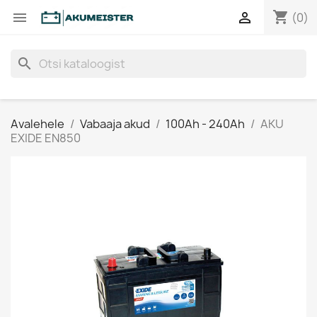
shopping_cart


(0)
search
Avalehele
Vabaaja akud
100Ah - 240Ah
AKU
EXIDE EN850