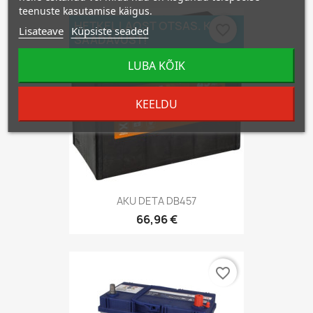
teenuste kasutamise käigus.
HETKEL LAOST OTSAS. KÜSI
favorite_border
Lisateave
Küpsiste seaded
SAADAVUST!
LUBA KÕIK
KEELDU
AKU DETA DB457
66,96 €
favorite_border