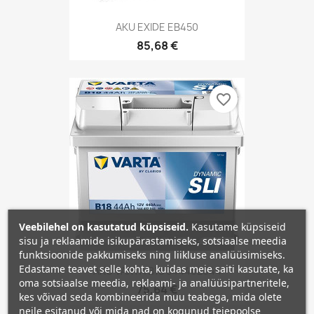
AKU EXIDE EB450
85,68 €
favorite_border
Veebilehel on kasutatud küpsiseid.
Kasutame küpsiseid
sisu ja reklaamide isikupärastamiseks, sotsiaalse meedia
funktsioonide pakkumiseks ning liikluse analüüsimiseks.
Edastame teavet selle kohta, kuidas meie saiti kasutate, ka
AKU VARTA B18 544402044
oma sotsiaalse meedia, reklaami- ja analüüsipartneritele,
75,64 €
kes võivad seda kombineerida muu teabega, mida olete
neile esitanud või mida nad on kogunud teiepoolse