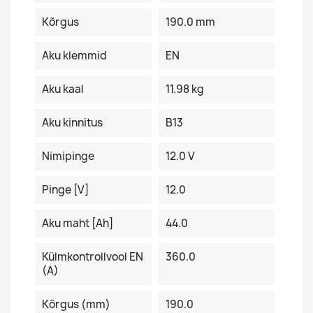
Kõrgus
190.0 mm
Aku klemmid
EN
Aku kaal
11.98 kg
Aku kinnitus
B13
Nimipinge
12.0 V
Pinge [V]
12.0
Aku maht [Ah]
44.0
Külmkontrollvool EN
360.0
(A)
Kõrgus (mm)
190.0