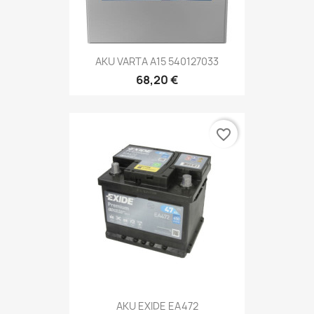
AKU VARTA A15 540127033
68,20 €
favorite_border
AKU EXIDE EA472