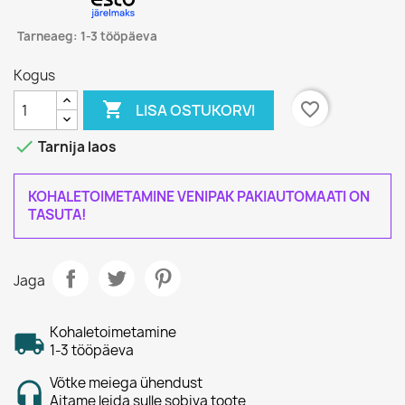
Tarneaeg: 1-3 tööpäeva
Kogus

favorite_border
LISA OSTUKORVI

Tarnija laos
KOHALETOIMETAMINE VENIPAK PAKIAUTOMAATI ON
TASUTA!
Jaga
Kohaletoimetamine
1-3 tööpäeva
Võtke meiega ühendust
Aitame leida sulle sobiva toote