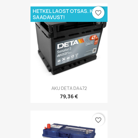
HETKEL LAOST OTSAS. KÜSI
favorite_border
SAADAVUST!
AKU DETA DA472
79,36 €
favorite_border