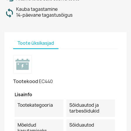
Kauba tagastamine
14-päevane tagastusõigus
Toote üksikasjad
Tootekood
EC440
Lisainfo
Tootekategooria
Sõiduautod ja
tarbesõidukid
Mõeldud
Sõiduautod
kasutamiseks