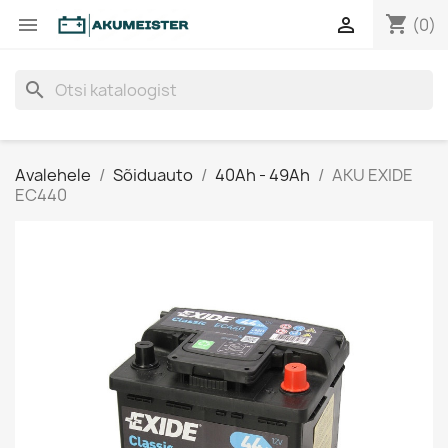
shopping_cart


(0)
search
Avalehele
Sõiduauto
40Ah - 49Ah
AKU EXIDE
EC440