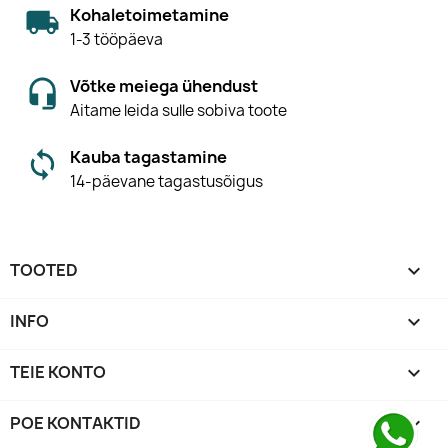
Kohaletoimetamine
1-3 tööpäeva
Võtke meiega ühendust
Aitame leida sulle sobiva toote
Kauba tagastamine
14-päevane tagastusõigus
TOOTED

INFO

TEIE KONTO

POE KONTAKTID
keyboard_arrow_down