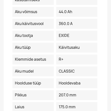
Aku võimsus
44.0 Ah
Aku käivitusvool
360.0 A
Aku tootja
EXIDE
Aku tüüp
Käivitusaku
Klemmide asetus
R+
Aku mudel
CLASSIC
Hoolduse tüüp
Hooldevaba
Pikkus
207.0 mm
Laius
175.0 mm