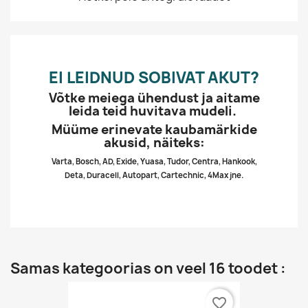
EI LEIDNUD SOBIVAT AKUT?
Võtke meiega ühendust ja aitame
leida teid huvitava mudeli.
Müüme erinevate kaubamärkide
akusid, näiteks:
Varta, Bosch, AD, Exide, Yuasa, Tudor, Centra, Hankook,
Deta, Duracell, Autopart, Cartechnic, 4Max jne.
Samas kategoorias on veel 16 toodet :
favorite_border