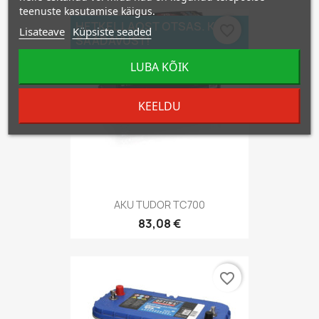
teenuste kasutamise käigus.
HETKEL LAOST OTSAS. KÜSI
favorite_border
Lisateave
Küpsiste seaded
SAADAVUST!
LUBA KÕIK
KEELDU
AKU TUDOR TC700
83,08 €
favorite_border