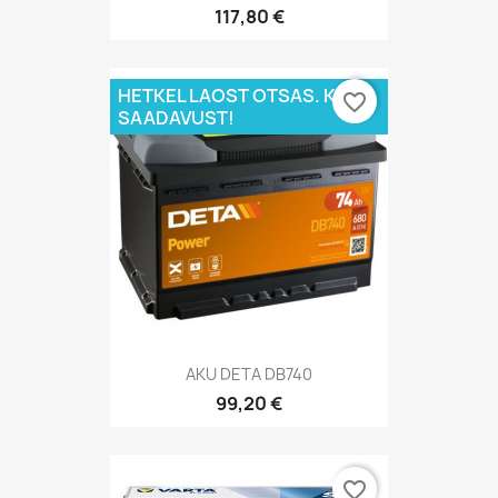
117,80 €
HETKEL LAOST OTSAS. KÜSI
favorite_border
SAADAVUST!
AKU DETA DB740
99,20 €
favorite_border