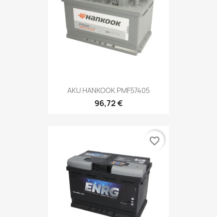
AKU HANKOOK PMF57405
96,72 €
favorite_border