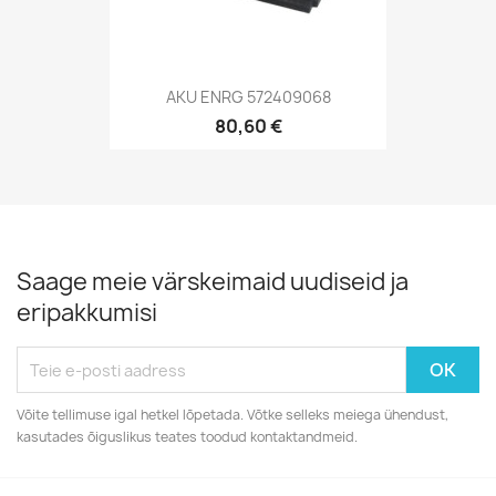
AKU ENRG 572409068
80,60 €
Saage meie värskeimaid uudiseid ja
eripakkumisi
Võite tellimuse igal hetkel lõpetada. Võtke selleks meiega ühendust,
kasutades õiguslikus teates toodud kontaktandmeid.