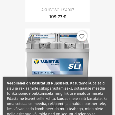
AKU BOSCH S4007
109,77 €
favorite_border
Veebilehel on kasutatud küpsiseid.
Kasutame küpsiseid
sisu ja reklaamide isikupärastamiseks, sotsiaalse meedia
funktsioonide pakkumiseks ning liikluse analüüsimiseks.
Edastame teavet selle kohta, kuidas meie saiti kasutate, ka
AKU VARTA E23 570412063
oma sotsiaalse meedia, reklaami- ja analüüsipartneritele,
111,60 €
kes võivad seda kombineerida muu teabega, mida olete
neile esitanud või mida nad on kogunud teiepoolse