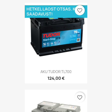
HETKEL LAOST OTSAS. KÜSI
favorite_border
SAADAVUST!
AKU TUDOR TL700
124,00 €
favorite_border