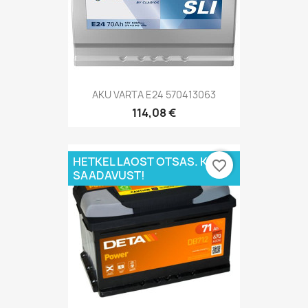
AKU VARTA E24 570413063
114,08 €
HETKEL LAOST OTSAS. KÜSI
favorite_border
SAADAVUST!