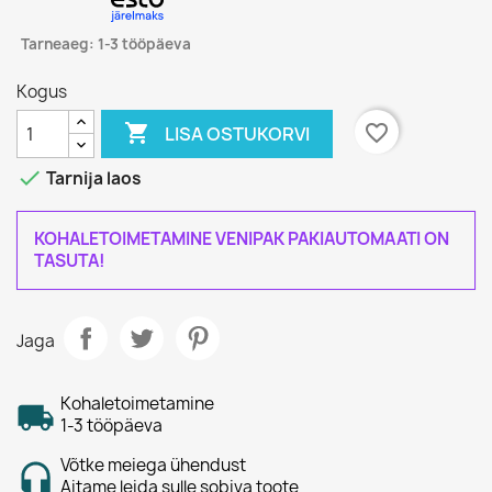
Tarneaeg: 1-3 tööpäeva
Kogus

favorite_border
LISA OSTUKORVI

Tarnija laos
KOHALETOIMETAMINE VENIPAK PAKIAUTOMAATI ON
TASUTA!
Jaga
Kohaletoimetamine
1-3 tööpäeva
Võtke meiega ühendust
Aitame leida sulle sobiva toote