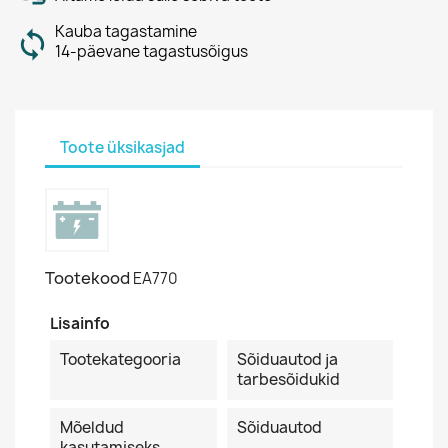
Kauba tagastamine
14-päevane tagastusõigus
Toote üksikasjad
Tootekood
EA770
Lisainfo
Tootekategooria
Sõiduautod ja
tarbesõidukid
Mõeldud
Sõiduautod
kasutamiseks