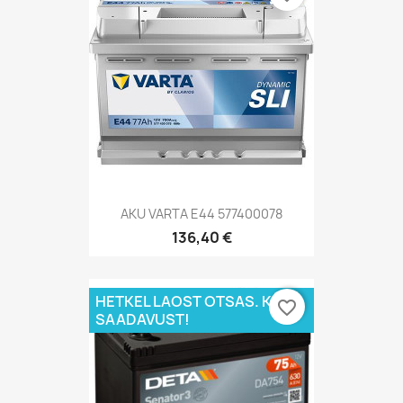
AKU VARTA E44 577400078
136,40 €
HETKEL LAOST OTSAS. KÜSI
favorite_border
SAADAVUST!