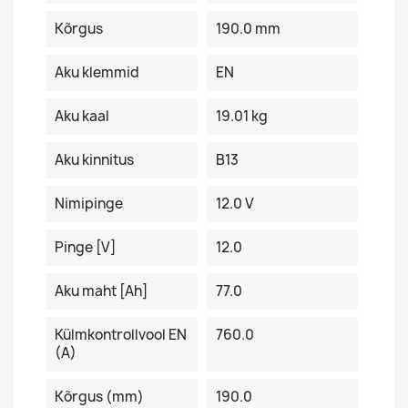
Kõrgus
190.0 mm
Aku klemmid
EN
Aku kaal
19.01 kg
Aku kinnitus
B13
Nimipinge
12.0 V
Pinge [V]
12.0
Aku maht [Ah]
77.0
Külmkontrollvool EN
760.0
(A)
Kõrgus (mm)
190.0