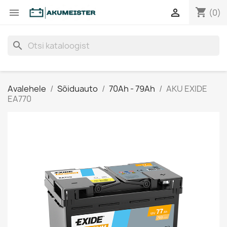
shopping_cart


(0)
search
Avalehele
Sõiduauto
70Ah - 79Ah
AKU EXIDE
EA770