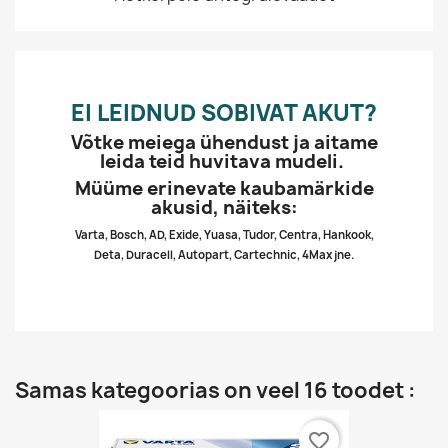
EI LEIDNUD SOBIVAT AKUT?
Võtke meiega ühendust ja aitame
leida teid huvitava mudeli.
Müüme erinevate kaubamärkide
akusid, näiteks:
Varta, Bosch, AD, Exide, Yuasa, Tudor, Centra, Hankook,
Deta, Duracell, Autopart, Cartechnic, 4Max jne.
Samas kategoorias on veel 16 toodet :
favorite_border