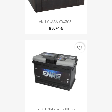
AKU YUASA YBX3031
93,74 €
favorite_border
AKU ENRG 570500065