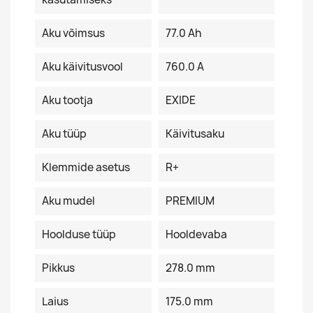
Aku võimsus
77.0 Ah
Aku käivitusvool
760.0 A
Aku tootja
EXIDE
Aku tüüp
Käivitusaku
Klemmide asetus
R+
Aku mudel
PREMIUM
Hoolduse tüüp
Hooldevaba
Pikkus
278.0 mm
Laius
175.0 mm