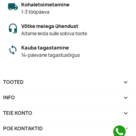
Kohaletoimetamine
1-3 tööpäeva
Võtke meiega ühendust
Aitame leida sulle sobiva toote
Kauba tagastamine
14-päevane tagastusõigus
TOOTED

INFO

TEIE KONTO

POE KONTAKTID
keyboard_arrow_down