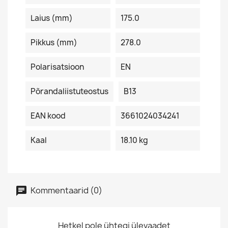
Laius (mm)
175.0
Pikkus (mm)
278.0
Polarisatsioon
EN
Põrandaliistuteostus
B13
EAN kood
3661024034241
Kaal
18.10 kg
Kommentaarid (0)
Hetkel pole ühtegi ülevaadet