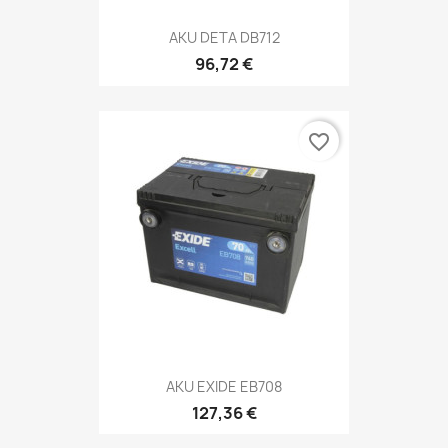
AKU DETA DB712
96,72 €
favorite_border
AKU EXIDE EB708
127,36 €