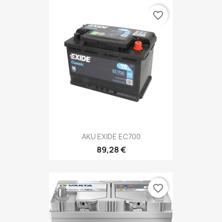
favorite_border
AKU EXIDE EC700
89,28 €
favorite_border