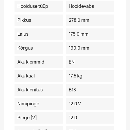
Hoolduse tüüp
Hooldevaba
Pikkus
278.0 mm
Laius
175.0 mm
Kõrgus
190.0 mm
Aku klemmid
EN
Aku kaal
17.5 kg
Aku kinnitus
B13
Nimipinge
12.0 V
Pinge [V]
12.0