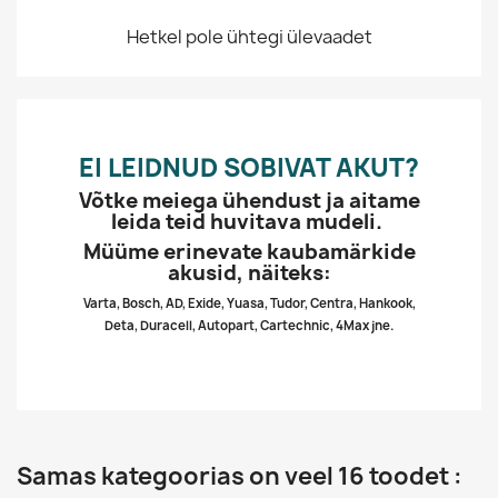
Hetkel pole ühtegi ülevaadet
EI LEIDNUD SOBIVAT AKUT?
Võtke meiega ühendust ja aitame
leida teid huvitava mudeli.
Müüme erinevate kaubamärkide
akusid, näiteks:
Varta, Bosch, AD, Exide, Yuasa, Tudor, Centra, Hankook,
Deta, Duracell, Autopart, Cartechnic, 4Max jne.
Samas kategoorias on veel 16 toodet :