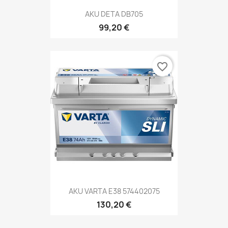
AKU DETA DB705
99,20 €
favorite_border
AKU VARTA E38 574402075
130,20 €