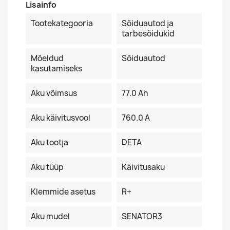
Lisainfo
Tootekategooria
Sõiduautod ja
tarbesõidukid
Mõeldud
Sõiduautod
kasutamiseks
Aku võimsus
77.0 Ah
Aku käivitusvool
760.0 A
Aku tootja
DETA
Aku tüüp
Käivitusaku
Klemmide asetus
R+
Aku mudel
SENATOR3