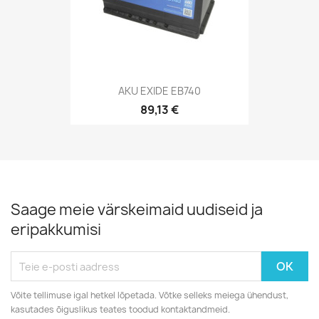
AKU EXIDE EB740
89,13 €
Saage meie värskeimaid uudiseid ja
eripakkumisi
Võite tellimuse igal hetkel lõpetada. Võtke selleks meiega ühendust,
kasutades õiguslikus teates toodud kontaktandmeid.