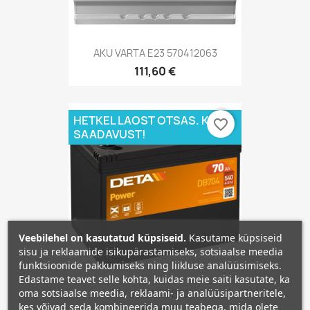
AKU VARTA E23 570412063
111,60 €
HETKEL LAOST OTSAS. KÜSI
favorite_border
SAADAVUST!
Veebilehel on kasutatud küpsiseid.
Kasutame küpsiseid
sisu ja reklaamide isikupärastamiseks, sotsiaalse meedia
funktsioonide pakkumiseks ning liikluse analüüsimiseks.
Edastame teavet selle kohta, kuidas meie saiti kasutate, ka
oma sotsiaalse meedia, reklaami- ja analüüsipartneritele,
AKU DETA DB704
kes võivad seda kombineerida muu teabega, mida olete