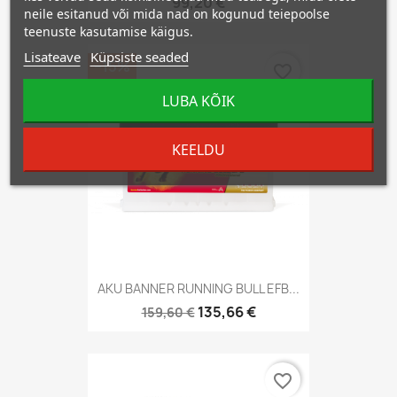
99,20 €
neile esitanud või mida nad on kogunud teiepoolse
teenuste kasutamise käigus.
Lisateave
Küpsiste seaded
−15%
favorite_border
LUBA KÕIK
KEELDU
AKU BANNER RUNNING BULL EFB...
135,66 €
159,60 €
favorite_border