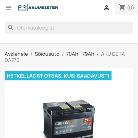
shopping_cart


(0)
search
Avalehele
Sõiduauto
70Ah - 79Ah
AKU DETA
DA770
HETKEL LAOST OTSAS. KÜSI SAADAVUST!