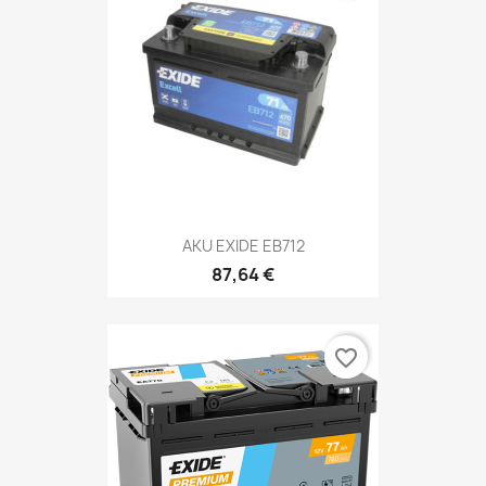
AKU EXIDE EB712
87,64 €
favorite_border