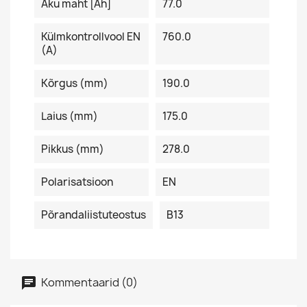
Aku maht [Ah]
77.0
Külmkontrollvool EN
760.0
(A)
Kõrgus (mm)
190.0
Laius (mm)
175.0
Pikkus (mm)
278.0
Polarisatsioon
EN
Põrandaliistuteostus
B13
Kommentaarid (0)