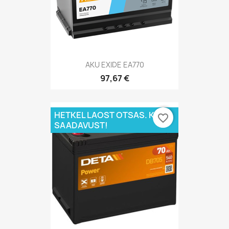
AKU EXIDE EA770
97,67 €
HETKEL LAOST OTSAS. KÜSI
favorite_border
SAADAVUST!