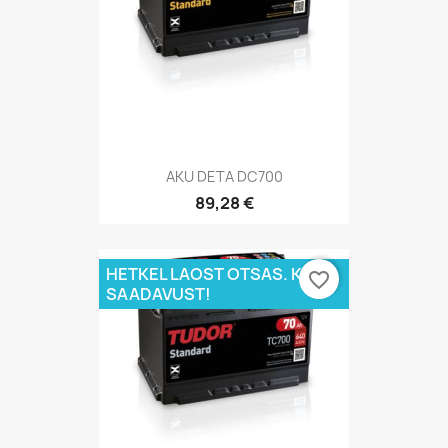
AKU DETA DC700
89,28 €
HETKEL LAOST OTSAS. KÜSI
favorite_border
SAADAVUST!