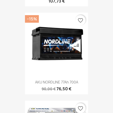
107,73 €
−15%
favorite_border
AKU NORDLINE 77Ah 700A
76,50 €
90,00 €
favorite_border