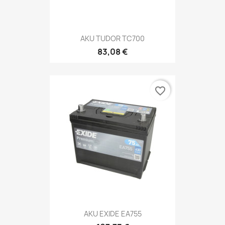
AKU TUDOR TC700
83,08 €
favorite_border
AKU EXIDE EA755