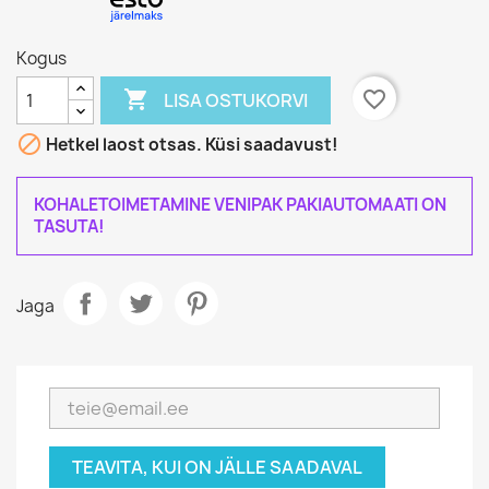
Kogus

favorite_border
LISA OSTUKORVI

Hetkel laost otsas. Küsi saadavust!
KOHALETOIMETAMINE VENIPAK PAKIAUTOMAATI ON
TASUTA!
Jaga
TEAVITA, KUI ON JÄLLE SAADAVAL