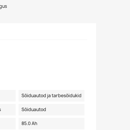
gus
Sõiduautod ja tarbesõidukid
s
Sõiduautod
85.0 Ah