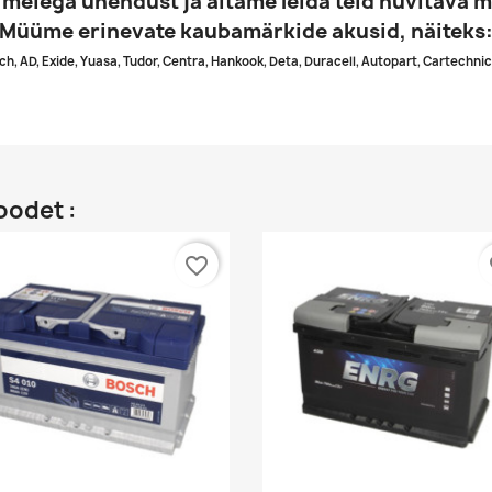
 meiega ühendust ja aitame leida teid huvitava m
Müüme erinevate kaubamärkide akusid, näiteks
ch, AD, Exide, Yuasa, Tudor, Centra, Hankook, Deta, Duracell, Autopart, Cartechnic
oodet :
favorite_border
fa