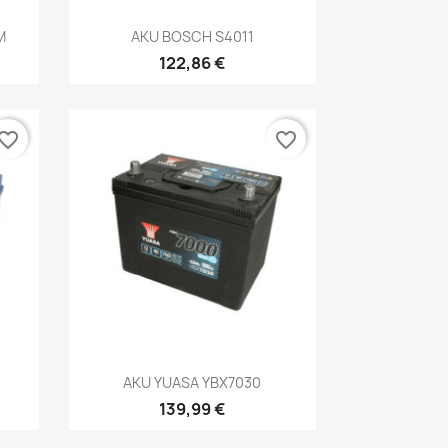
Kiirvaade

M
AKU BOSCH S4011
122,86 €
vorite_border
favorite_border
Kiirvaade

AKU YUASA YBX7030
139,99 €