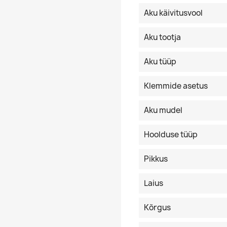
Aku käivitusvool
Aku tootja
Aku tüüp
Klemmide asetus
Aku mudel
Hoolduse tüüp
Pikkus
Laius
Kõrgus