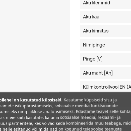
Aku klemmid
Aku kaal
Aku kinnitus
Nimipinge
Pinge [V]
Aku maht [Ah]
Külmkontrollvool EN (
ilehel on kasutatud küpsiseid.
Kasutame küpsiseid sisu ja
Kõrgus (mm)
aamide isikupärastamiseks, sotsiaalse meedia funktsioonide
umiseks ning liikluse analüüsimiseks. Edastame teavet selle kohta
Laius (mm)
as meie saiti kasutate, ka oma sotsiaalse meedia, reklaami- ja
üüsipartneritele, kes võivad seda kombineerida muu teabega, mi
Pikkus (mm)
e neile esitanud või mida nad on kogunud teiepoolse teenuste