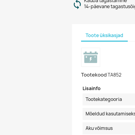
Kauba tagastamine
14-päevane tagastusõi
Toote üksikasjad
Tootekood
TA852
Lisainfo
Tootekategooria
Mõeldud kasutamisek
Aku võimsus