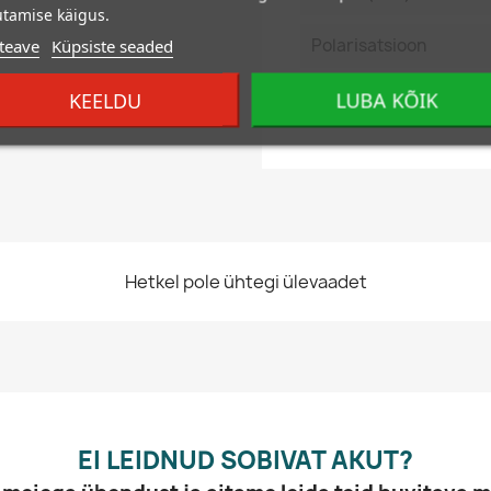
tamise käigus.
Polarisatsioon
teave
Küpsiste seaded
Põrandaliistuteostus
KEELDU
LUBA KÕIK
Hetkel pole ühtegi ülevaadet
EI LEIDNUD SOBIVAT AKUT?