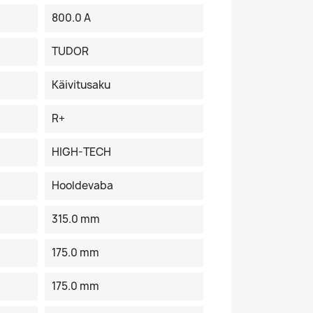
800.0 A
TUDOR
Käivitusaku
R+
HIGH-TECH
Hooldevaba
315.0 mm
175.0 mm
175.0 mm