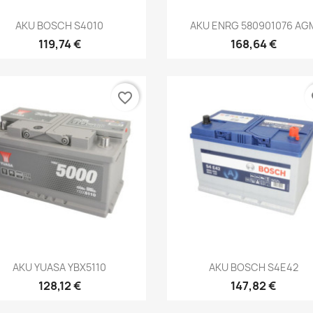
Kiirvaade
Kiirvaade


AKU BOSCH S4010
AKU ENRG 580901076 AG
119,74 €
168,64 €
favorite_border
fa
Kiirvaade
Kiirvaade


AKU YUASA YBX5110
AKU BOSCH S4E42
128,12 €
147,82 €