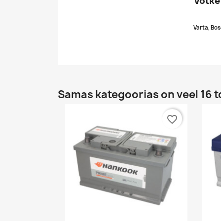
Võtke
Varta, Bos
Samas kategoorias on veel 16 t
favorite_border