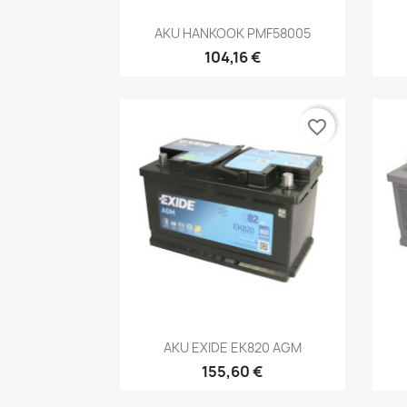
Kiirvaade

AKU HANKOOK PMF58005
104,16 €
favorite_border
Kiirvaade

AKU EXIDE EK820 AGM
155,60 €