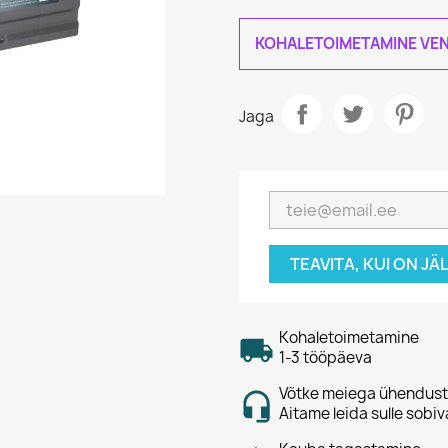
KOHALETOIMETAMINE VEN
Jaga
TEAVITA, KUI ON J
Kohaletoimetamine
1-3 tööpäeva
Võtke meiega ühendust
Aitame leida sulle sobiv