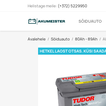
Helistage meile:
(+372) 5229950
SÕIDUAUTO
Avalehele
Sõiduauto
80Ah - 89Ah
A
HETKEL LAOST OTSAS. KÜSI SAAD