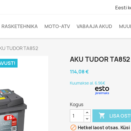
Eesti k
RASKETEHNIKA
MOTO-ATV
VABAAJA AKUD
MUU
KU TUDOR TA852
AKU TUDOR TA852
AVUST!
114,08 €
Kuumakse al. 6.96€
Kogus

LISA OS

Hetkel laost otsas. Küs