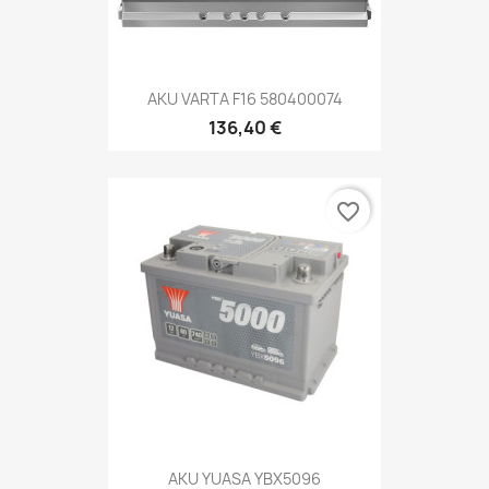
AKU VARTA F16 580400074
136,40 €
favorite_border
AKU YUASA YBX5096