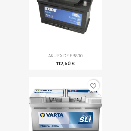
AKU EXIDE EB800
112,50 €
favorite_border