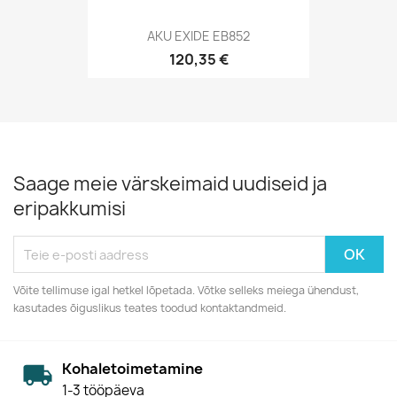
AKU EXIDE EB852
120,35 €
Saage meie värskeimaid uudiseid ja
eripakkumisi
Võite tellimuse igal hetkel lõpetada. Võtke selleks meiega ühendust,
kasutades õiguslikus teates toodud kontaktandmeid.
Kohaletoimetamine
1-3 tööpäeva