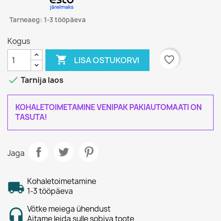
Tarneaeg: 1-3 tööpäeva
Kogus

favorite_border
LISA OSTUKORVI

Tarnija laos
KOHALETOIMETAMINE VENIPAK PAKIAUTOMAATI ON
TASUTA!
Jaga
Kohaletoimetamine
1-3 tööpäeva
Võtke meiega ühendust
Aitame leida sulle sobiva toote