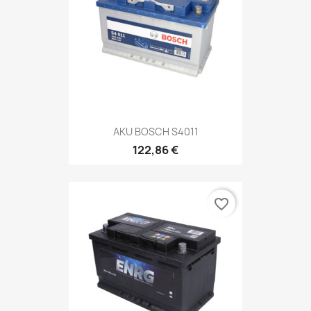
AKU BOSCH S4011
122,86 €
favorite_border