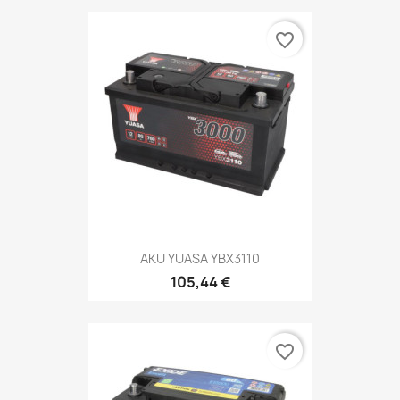
favorite_border
AKU YUASA YBX3110
105,44 €
favorite_border