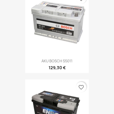
AKU BOSCH S5011
129,30 €
favorite_border