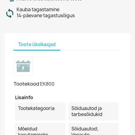
Kauba tagastamine
14-päevane tagastusõigus
Toote üksikasjad
Tootekood
EK800
Lisainfo
Tootekategooria
Sõiduautod ja
tarbesõidukid
Mõeldud
Sõiduautod;
kasutamiseks
Veoauto