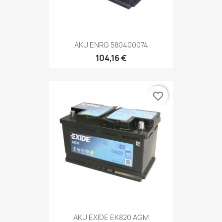
AKU ENRG 580400074
104,16 €
favorite_border
AKU EXIDE EK820 AGM