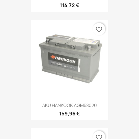
114,72 €
favorite_border
AKU HANKOOK AGM58020
159,96 €
favorite_border