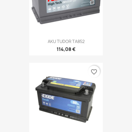
AKU TUDOR TA852
114,08 €
favorite_border