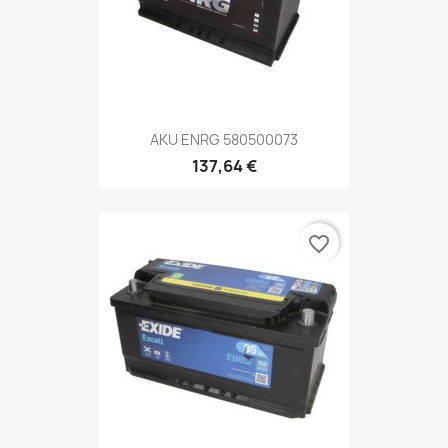
AKU ENRG 580500073
137,64 €
favorite_border