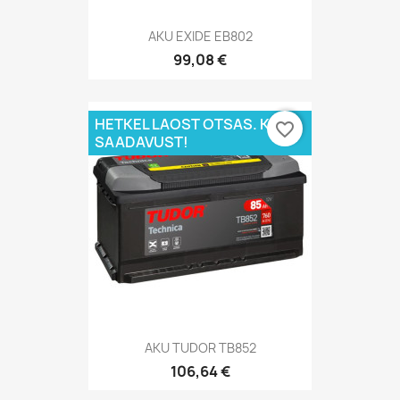
AKU EXIDE EB802
99,08 €
HETKEL LAOST OTSAS. KÜSI
favorite_border
SAADAVUST!
AKU TUDOR TB852
106,64 €