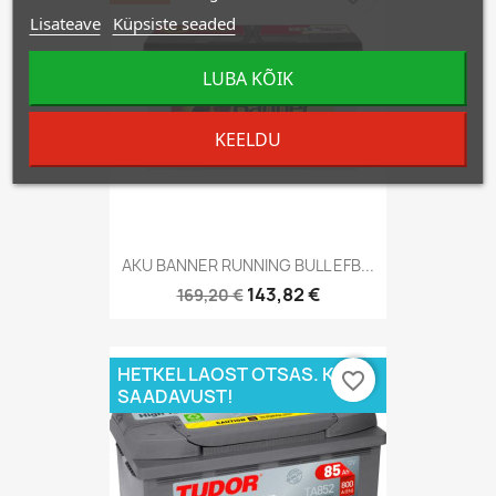
Lisateave
Küpsiste seaded
LUBA KÕIK
KEELDU
AKU BANNER RUNNING BULL EFB...
143,82 €
169,20 €
HETKEL LAOST OTSAS. KÜSI
favorite_border
SAADAVUST!