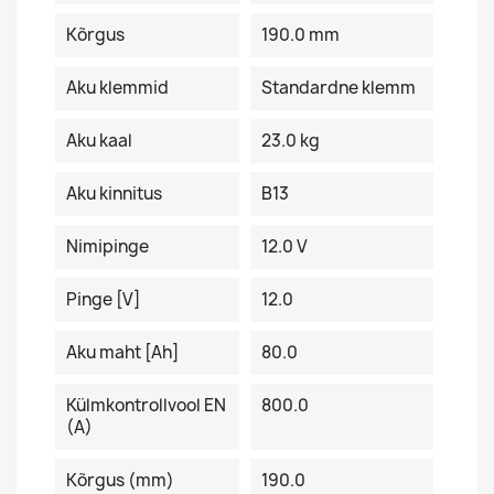
Kõrgus
190.0 mm
Aku klemmid
Standardne klemm
Aku kaal
23.0 kg
Aku kinnitus
B13
Nimipinge
12.0 V
Pinge [V]
12.0
Aku maht [Ah]
80.0
Külmkontrollvool EN
800.0
(A)
Kõrgus (mm)
190.0