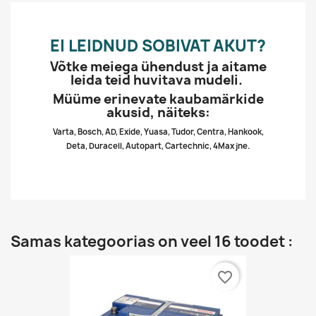
EI LEIDNUD SOBIVAT AKUT?
Võtke meiega ühendust ja aitame
leida teid huvitava mudeli.
Müüme erinevate kaubamärkide
akusid, näiteks:
Varta, Bosch, AD, Exide, Yuasa, Tudor, Centra, Hankook,
Deta, Duracell, Autopart, Cartechnic, 4Max jne.
Samas kategoorias on veel 16 toodet :
favorite_border