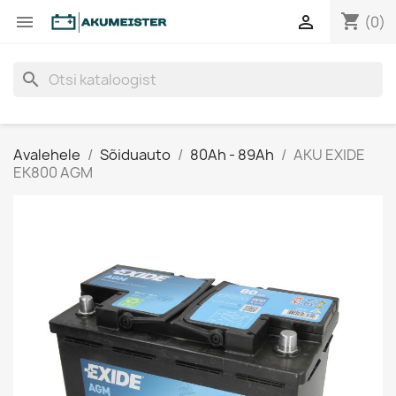
shopping_cart


(0)
search
Avalehele
Sõiduauto
80Ah - 89Ah
AKU EXIDE
EK800 AGM