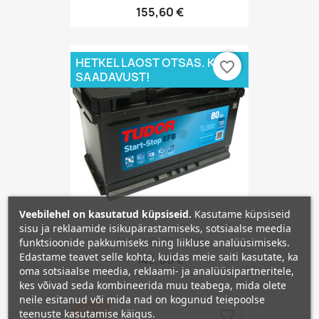
155,60 €
HETKEL LAOST OTSAS. KÜSI
favorite_border
SAADAVUST!
Veebilehel on kasutatud küpsiseid.
Kasutame küpsiseid
sisu ja reklaamide isikupärastamiseks, sotsiaalse meedia
AKU TUDOR TL800
funktsioonide pakkumiseks ning liikluse analüüsimiseks.
Edastame teavet selle kohta, kuidas meie saiti kasutate, ka
145,08 €
oma sotsiaalse meedia, reklaami- ja analüüsipartneritele,
kes võivad seda kombineerida muu teabega, mida olete
neile esitanud või mida nad on kogunud teiepoolse
−15%
teenuste kasutamise käigus.
favorite_border