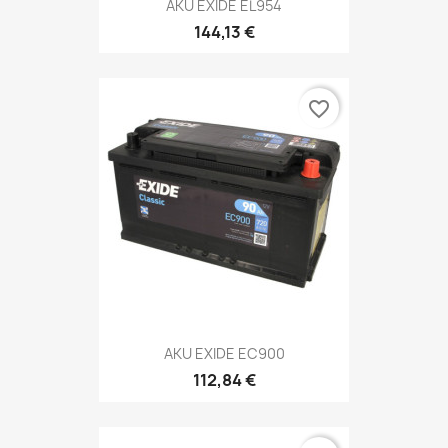
AKU EXIDE EL954
144,13 €
favorite_border
AKU EXIDE EC900
112,84 €