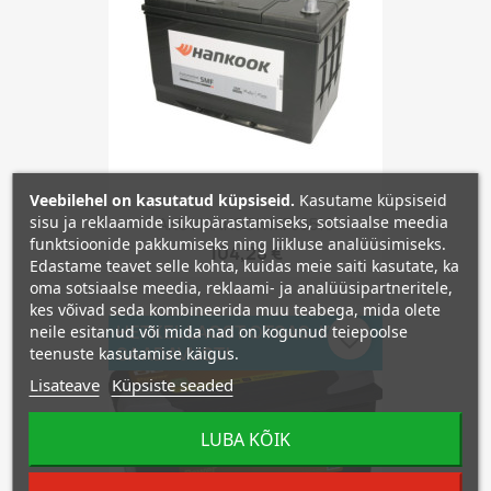
Veebilehel on kasutatud küpsiseid.
Kasutame küpsiseid
sisu ja reklaamide isikupärastamiseks, sotsiaalse meedia
AKU HANKOOK MF59519
funktsioonide pakkumiseks ning liikluse analüüsimiseks.
104,28 €
Edastame teavet selle kohta, kuidas meie saiti kasutate, ka
oma sotsiaalse meedia, reklaami- ja analüüsipartneritele,
kes võivad seda kombineerida muu teabega, mida olete
HETKEL LAOST OTSAS. KÜSI
neile esitanud või mida nad on kogunud teiepoolse
favorite_border
SAADAVUST!
teenuste kasutamise käigus.
Lisateave
Küpsiste seaded
LUBA KÕIK