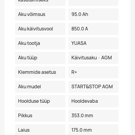
Aku võimsus
95.0 Ah
Aku käivitusvool
850.0 A
Aku tootja
YUASA
Aku tüüp
Käivitusaku · AGM
Klemmide asetus
R+
Aku mudel
START&STOP AGM
Hoolduse tüüp
Hooldevaba
Pikkus
353.0 mm
Laius
175.0 mm