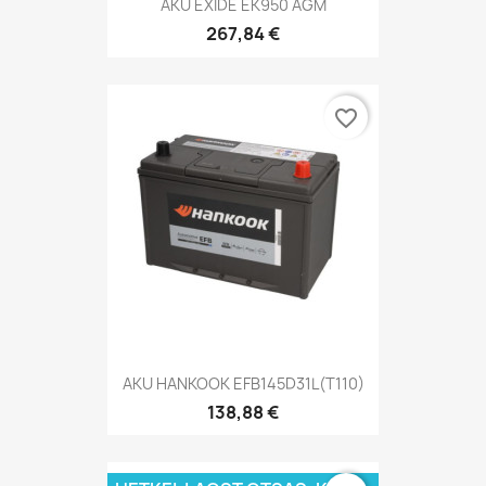
AKU EXIDE EK950 AGM
267,84 €
favorite_border
AKU HANKOOK EFB145D31L(T110)
138,88 €