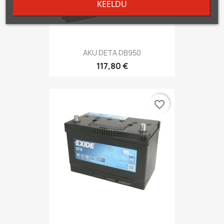
KEELDU
AKU DETA DB950
117,80 €
favorite_border