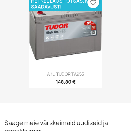
HETKEL LAOST OTSAS. KÜSI
favorite_border
SAADAVUST!
AKU TUDOR TA955
148,80 €
Saage meie värskeimaid uudiseid ja