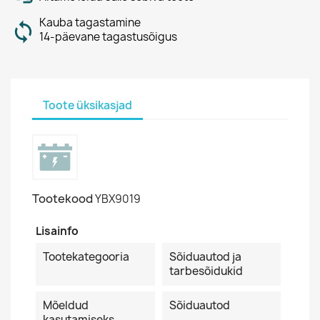
Kauba tagastamine
14-päevane tagastusõigus
Toote üksikasjad
Tootekood
YBX9019
Lisainfo
Tootekategooria
Sõiduautod ja
tarbesõidukid
Mõeldud
Sõiduautod
kasutamiseks