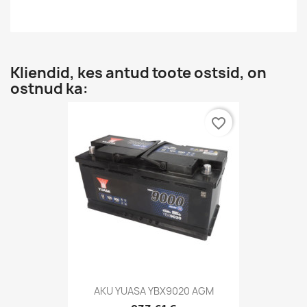
Kliendid, kes antud toote ostsid, on
ostnud ka:
favorite_border
AKU YUASA YBX9020 AGM