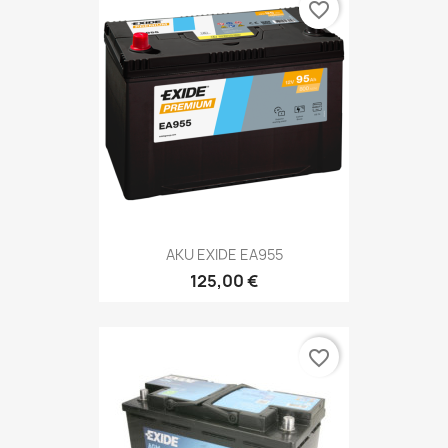
favorite_border
AKU EXIDE EA955
125,00 €
favorite_border