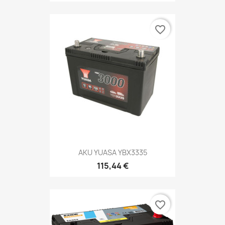
favorite_border
AKU YUASA YBX3335
115,44 €
favorite_border