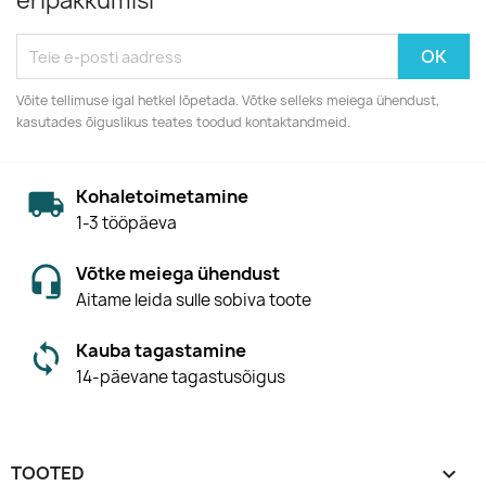
eripakkumisi
Võite tellimuse igal hetkel lõpetada. Võtke selleks meiega ühendust,
kasutades õiguslikus teates toodud kontaktandmeid.
Kohaletoimetamine
1-3 tööpäeva
Võtke meiega ühendust
Aitame leida sulle sobiva toote
Kauba tagastamine
14-päevane tagastusõigus
TOOTED
