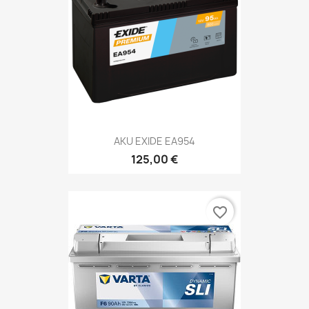
AKU EXIDE EA954
125,00 €
favorite_border