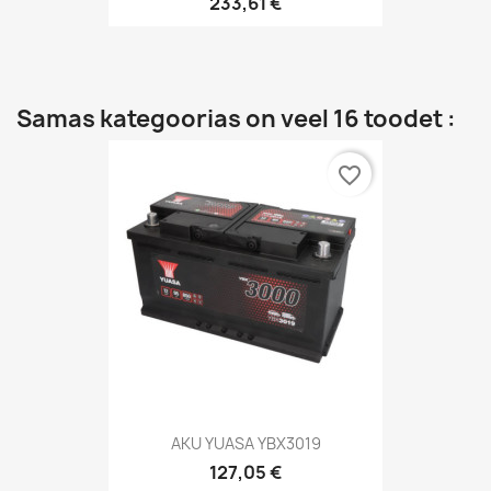
233,61 €
Samas kategoorias on veel 16 toodet :
favorite_border
AKU YUASA YBX3019
127,05 €