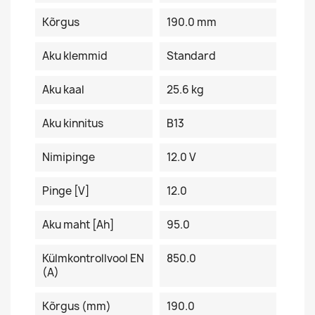
Kõrgus
190.0 mm
Aku klemmid
Standard
Aku kaal
25.6 kg
Aku kinnitus
B13
Nimipinge
12.0 V
Pinge [V]
12.0
Aku maht [Ah]
95.0
Külmkontrollvool EN
850.0
(A)
Kõrgus (mm)
190.0