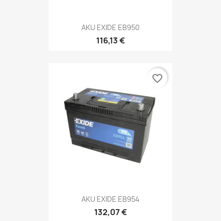
AKU EXIDE EB950
116,13 €
favorite_border
AKU EXIDE EB954
132,07 €