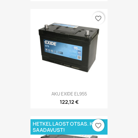
favorite_border
AKU EXIDE EL955
122,12 €
HETKEL LAOST OTSAS. KÜSI
favorite_border
SAADAVUST!