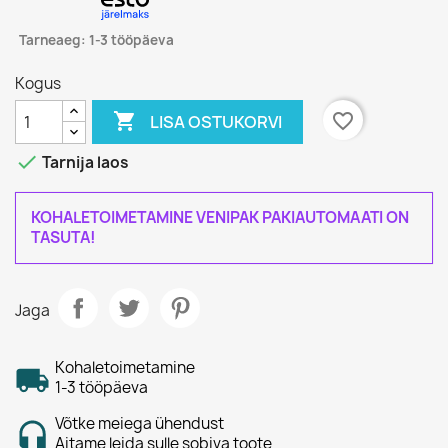
Tarneaeg: 1-3 tööpäeva
Kogus

favorite_border
LISA OSTUKORVI

Tarnija laos
KOHALETOIMETAMINE VENIPAK PAKIAUTOMAATI ON
TASUTA!
Jaga
Kohaletoimetamine
1-3 tööpäeva
Võtke meiega ühendust
Aitame leida sulle sobiva toote