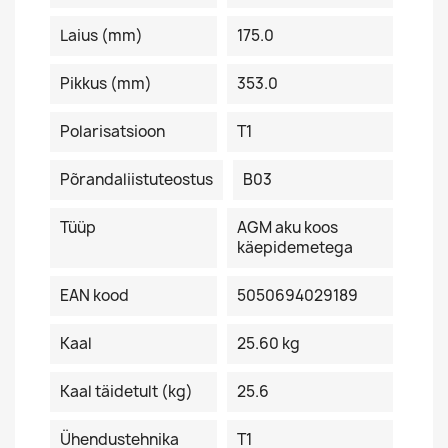
Laius (mm)
175.0
Pikkus (mm)
353.0
Polarisatsioon
T1
Põrandaliistuteostus
B03
Tüüp
AGM aku koos
käepidemetega
EAN kood
5050694029189
Kaal
25.60 kg
Kaal täidetult (kg)
25.6
Ühendustehnika
T1