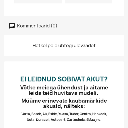
Kommentaarid (0)
Hetkel pole ühtegi ülevaadet
EI LEIDNUD SOBIVAT AKUT?
Võtke meiega ühendust ja aitame
leida teid huvitava mudeli.
Müüme erinevate kaubamärkide
akusid, näiteks:
Varta, Bosch, AD, Exide, Yuasa, Tudor, Centra, Hankook,
Deta, Duracell, Autopart, Cartechnic, 4Max jne.