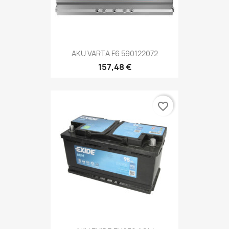
AKU VARTA F6 590122072
157,48 €
favorite_border