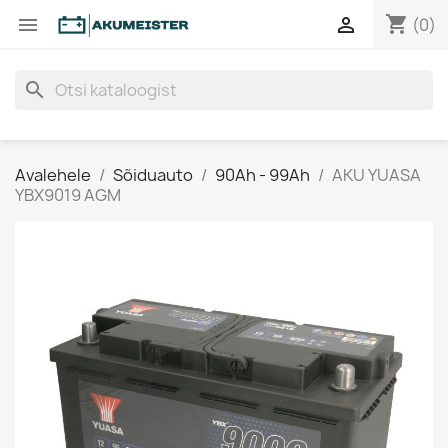
shopping_cart


(0)
search
Avalehele
Sõiduauto
90Ah - 99Ah
AKU YUASA
YBX9019 AGM