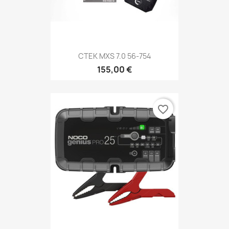
CTEK MXS 7.0 56-754
155,00 €
favorite_border