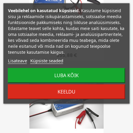
Veebilehel on kasutatud küpsiseid.
Kasutame küpsiseid
sisu ja reklaamide isikupärastamiseks, sotsiaalse meedia
funktsioonide pakkumiseks ning liikluse analüüsimiseks.
Edastame teavet selle kohta, kuidas meie saiti kasutate, ka
oma sotsiaalse meedia, reklaami- ja analüüsipartneritele,
kes võivad seda kombineerida muu teabega, mida olete
neile esitanud või mida nad on kogunud teiepoolse
CTEK 56-734
teenuste kasutamise käigus.
355,88 €
Lisateave
Küpsiste seaded
LUBA KÕIK
favorite_border
KEELDU