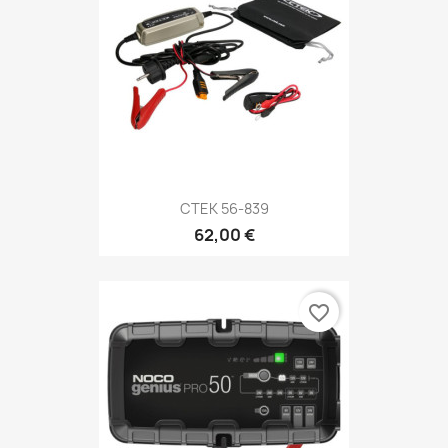
CTEK 56-839
62,00 €
favorite_border