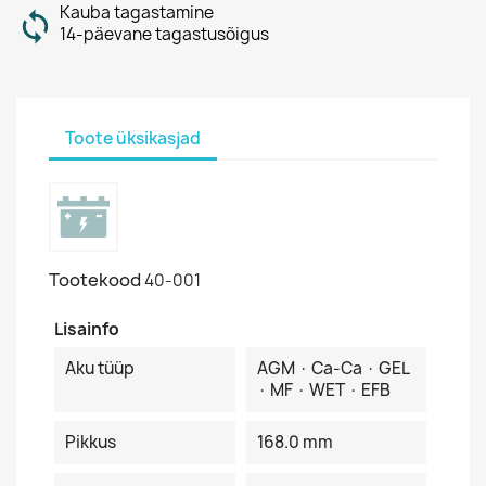
Kauba tagastamine
14-päevane tagastusõigus
Toote üksikasjad
Tootekood
40-001
Lisainfo
Aku tüüp
AGM · Ca-Ca · GEL
· MF · WET · EFB
Pikkus
168.0 mm