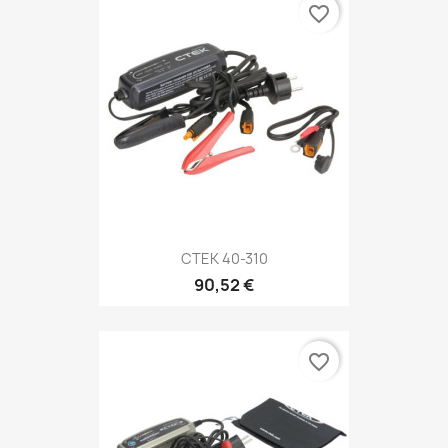
favorite_border
CTEK 40-310
90,52 €
favorite_border