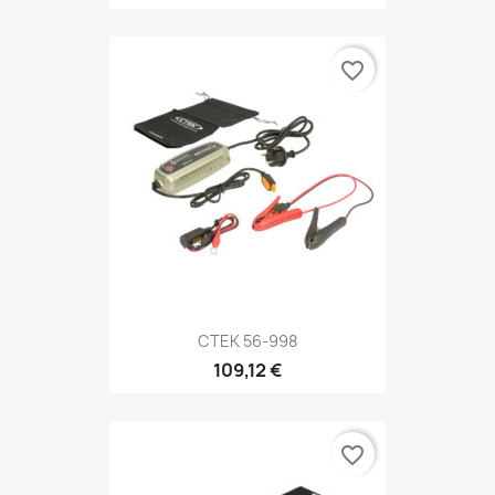
favorite_border
CTEK 56-998
109,12 €
favorite_border