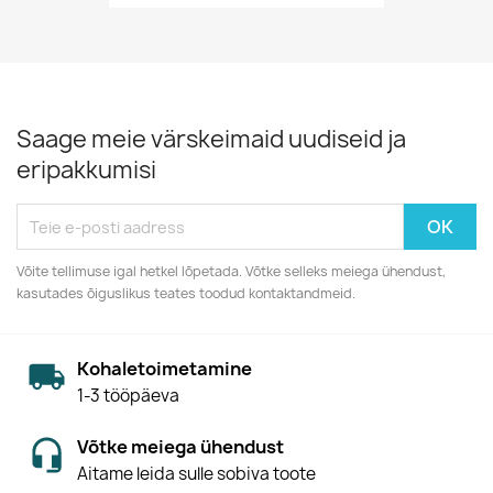
Saage meie värskeimaid uudiseid ja
eripakkumisi
Võite tellimuse igal hetkel lõpetada. Võtke selleks meiega ühendust,
kasutades õiguslikus teates toodud kontaktandmeid.
Kohaletoimetamine
1-3 tööpäeva
Võtke meiega ühendust
Aitame leida sulle sobiva toote