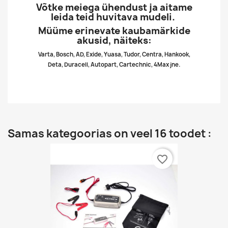
Võtke meiega ühendust ja aitame
leida teid huvitava mudeli.
Müüme erinevate kaubamärkide
akusid, näiteks:
Varta, Bosch, AD, Exide, Yuasa, Tudor, Centra, Hankook,
Deta, Duracell, Autopart, Cartechnic, 4Max jne.
Samas kategoorias on veel 16 toodet :
favorite_border