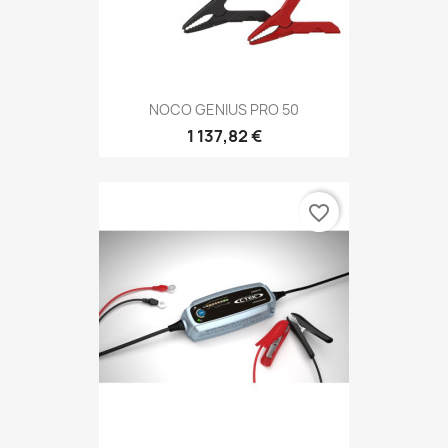
NOCO GENIUS PRO 50
1 137,82 €
favorite_border