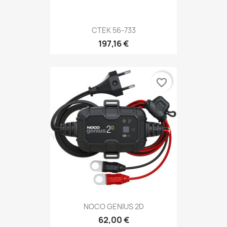
CTEK 56-733
197,16 €
favorite_border
NOCO GENIUS 2D
62,00 €