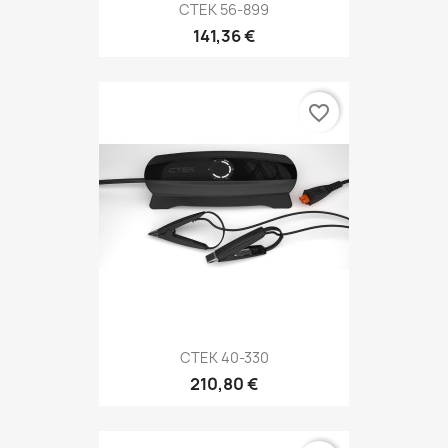
CTEK 56-899
141,36 €
favorite_border
CTEK 40-330
210,80 €