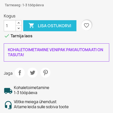
Tarneaeg: 1-3 tööpäeva
Kogus

favorite_border
LISA OSTUKORVI

Tarnija laos
KOHALETOIMETAMINE VENIPAK PAKIAUTOMAATI ON
TASUTA!
Jaga
Kohaletoimetamine
1-3 tööpäeva
Võtke meiega ühendust
Aitame leida sulle sobiva toote