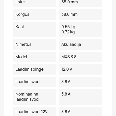
Laius
65.0 mm
Kõrgus
38.0 mm
Kaal
0.56 kg
0.72 kg
Nimetus
Akulaadija
Mudel
MXS 3.8
Laadimispinge
12.0 V
Laadimisvool
3.8 A
Nominaalne
3.8 A
laadimisvool
Laadimisvool 12V
3.8 A