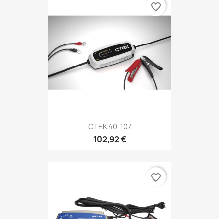
favorite_border
CTEK 40-107
102,92 €
favorite_border