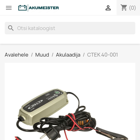
shopping_cart


(0)
search
Avalehele
Muud
Akulaadija
CTEK 40-001