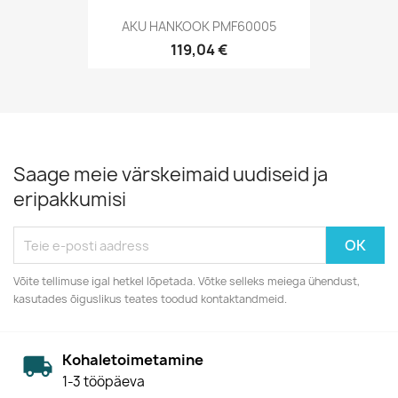
AKU HANKOOK PMF60005
119,04 €
Saage meie värskeimaid uudiseid ja
eripakkumisi
Võite tellimuse igal hetkel lõpetada. Võtke selleks meiega ühendust,
kasutades õiguslikus teates toodud kontaktandmeid.
Kohaletoimetamine
1-3 tööpäeva