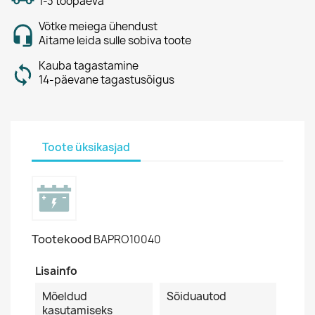
1-3 tööpäeva
Võtke meiega ühendust
Aitame leida sulle sobiva toote
Kauba tagastamine
14-päevane tagastusõigus
Toote üksikasjad
Tootekood
BAPRO10040
Lisainfo
Mõeldud
Sõiduautod
kasutamiseks