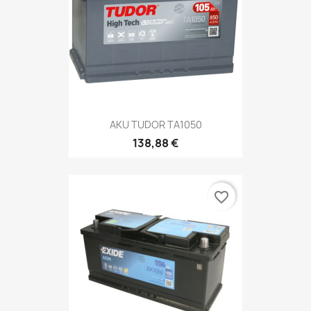
AKU TUDOR TA1050
138,88 €
favorite_border