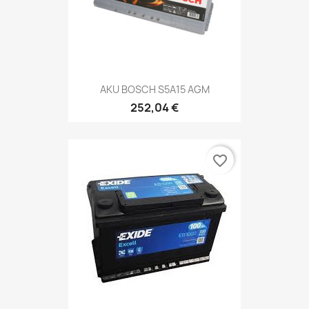
AKU BOSCH S5A15 AGM
252,04 €
favorite_border