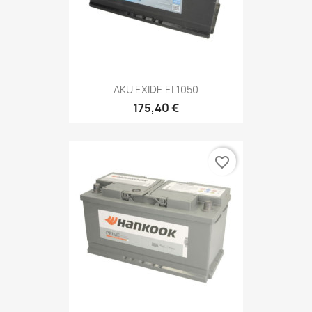
AKU EXIDE EL1050
175,40 €
favorite_border