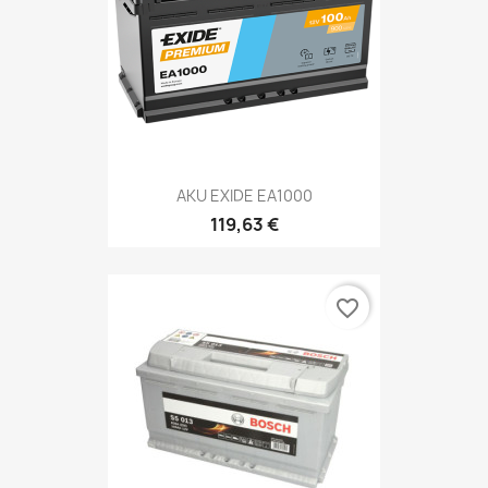
AKU EXIDE EA1000
119,63 €
favorite_border