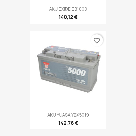
AKU EXIDE EB1000
140,12 €
favorite_border
AKU YUASA YBX5019
142,76 €