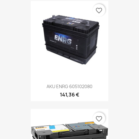
favorite_border
AKU ENRG 605102080
141,36 €
favorite_border