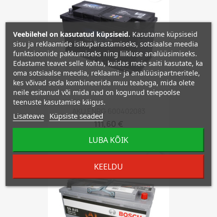
Veebilehel on kasutatud küpsiseid.
Kasutame küpsiseid
sisu ja reklaamide isikupärastamiseks, sotsiaalse meedia
funktsioonide pakkumiseks ning liikluse analüüsimiseks.
Edastame teavet selle kohta, kuidas meie saiti kasutate, ka
oma sotsiaalse meedia, reklaami- ja analüüsipartneritele,
kes võivad seda kombineerida muu teabega, mida olete
neile esitanud või mida nad on kogunud teiepoolse
teenuste kasutamise käigus.
AKU ENRG 600402083
Lisateave
Küpsiste seaded
111,60 €
LUBA KÕIK
favorite_border
KEELDU