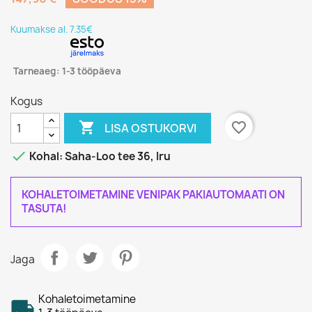
Kuumakse al. 7.35€
Tarneaeg: 1-3 tööpäeva
Kogus

favorite_border
LISA OSTUKORVI

Kohal: Saha-Loo tee 36, Iru
KOHALETOIMETAMINE VENIPAK PAKIAUTOMAATI ON
TASUTA!
Jaga
Kohaletoimetamine