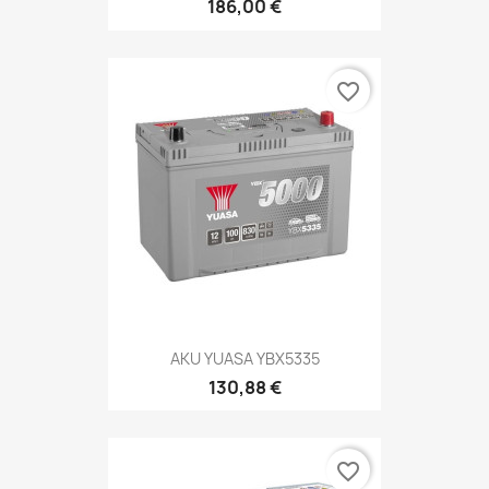
186,00 €
favorite_border
AKU YUASA YBX5335
130,88 €
favorite_border