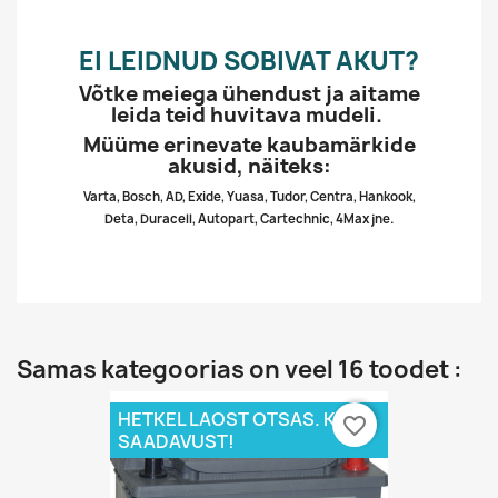
EI LEIDNUD SOBIVAT AKUT?
Võtke meiega ühendust ja aitame
leida teid huvitava mudeli.
Müüme erinevate kaubamärkide
akusid, näiteks:
Varta, Bosch, AD, Exide, Yuasa, Tudor, Centra, Hankook,
Deta, Duracell, Autopart, Cartechnic, 4Max jne.
Samas kategoorias on veel 16 toodet :
HETKEL LAOST OTSAS. KÜSI
favorite_border
SAADAVUST!