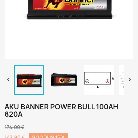


AKU BANNER POWER BULL 100AH
820A
174,00 €
147,90 €
SOODUS 15%