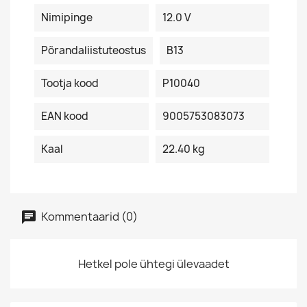
Nimipinge
12.0 V
Põrandaliistuteostus
B13
Tootja kood
P10040
EAN kood
9005753083073
Kaal
22.40 kg
Kommentaarid (0)
Hetkel pole ühtegi ülevaadet