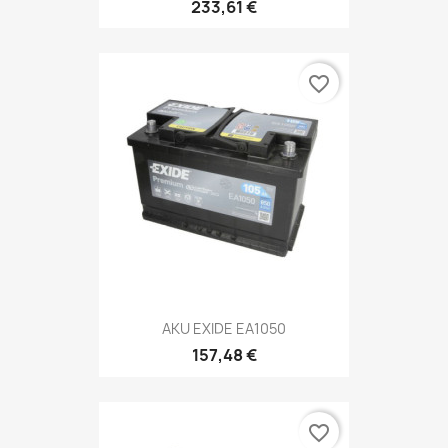
233,61 €
favorite_border
AKU EXIDE EA1050
157,48 €
favorite_border