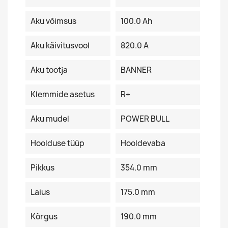
Aku võimsus
100.0 Ah
Aku käivitusvool
820.0 A
Aku tootja
BANNER
Klemmide asetus
R+
Aku mudel
POWER BULL
Hoolduse tüüp
Hooldevaba
Pikkus
354.0 mm
Laius
175.0 mm
Kõrgus
190.0 mm