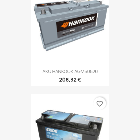
AKU HANKOOK AGM60520
208,32 €
favorite_border