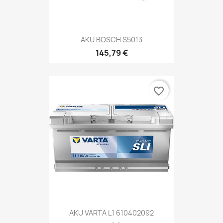
AKU BOSCH S5013
145,79 €
favorite_border
AKU VARTA L1 610402092