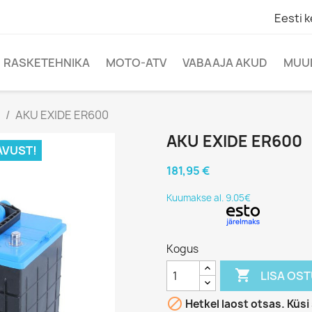
Eesti k
RASKETEHNIKA
MOTO-ATV
VABAAJA AKUD
MUU
AKU EXIDE ER600
AKU EXIDE ER600
AVUST!
181,95 €
Kuumakse al. 9.05€
Kogus

LISA OS

Hetkel laost otsas. Küs