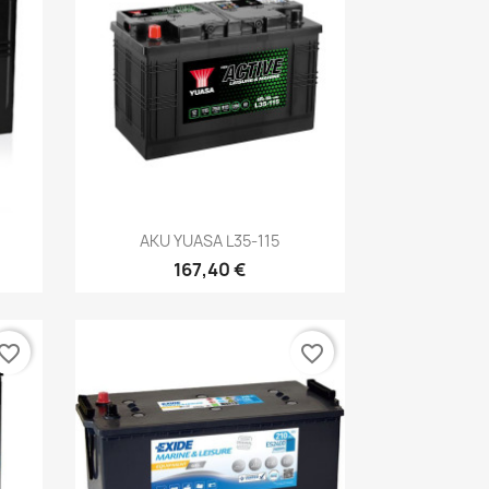
Kiirvaade

AKU YUASA L35-115
167,40 €
vorite_border
favorite_border