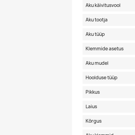
Aku käivitusvool
Aku tootja
Aku tüüp
Klemmide asetus
Aku mudel
Hoolduse tüüp
Pikkus
Laius
Kõrgus