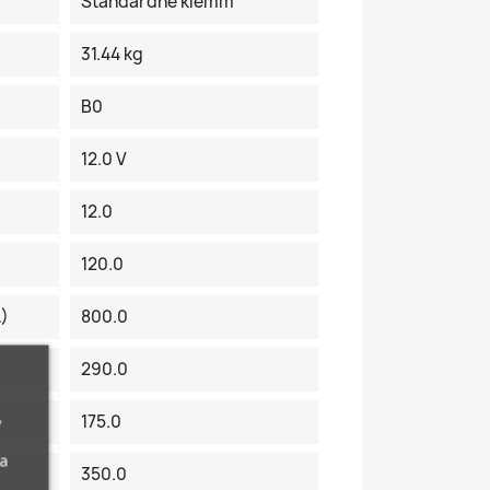
Standardne klemm
31.44 kg
B0
12.0 V
12.0
120.0
A)
800.0
290.0
,
175.0
da
350.0