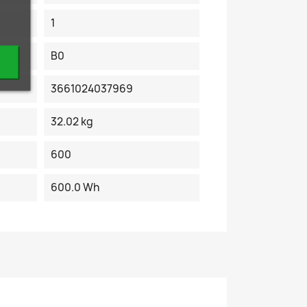
1
B0
3661024037969
32.02 kg
600
600.0 Wh