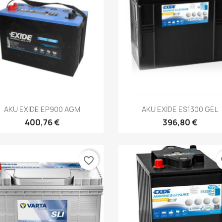
Kiirvaade
Kiirvaade


AKU EXIDE EP900 AGM
AKU EXIDE ES1300 GEL
400,76 €
396,80 €
favorite_border
fa