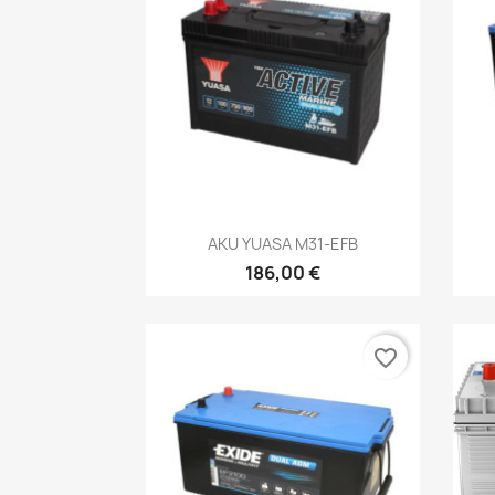
Kiirvaade

AKU YUASA M31-EFB
186,00 €
favorite_border