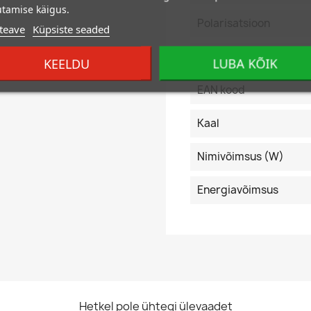
tamise käigus.
Polarisatsioon
teave
Küpsiste seaded
Põrandaliistuteostus
KEELDU
LUBA KÕIK
EAN kood
Kaal
Nimivõimsus (W)
Energiavõimsus
Hetkel pole ühtegi ülevaadet