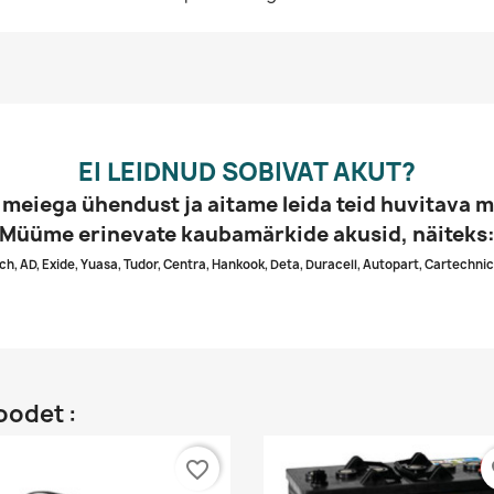
EI LEIDNUD SOBIVAT AKUT?
 meiega ühendust ja aitame leida teid huvitava m
Müüme erinevate kaubamärkide akusid, näiteks
ch, AD, Exide, Yuasa, Tudor, Centra, Hankook, Deta, Duracell, Autopart, Cartechnic
oodet :
favorite_border
fa