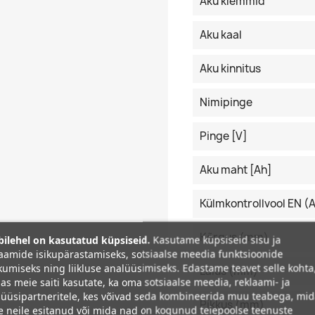
Aku klemmid
Aku kaal
Aku kinnitus
Nimipinge
Pinge [V]
Aku maht [Ah]
Külmkontrollvool EN (
Kõrgus (mm)
ilehel on kasutatud küpsiseid.
Kasutame küpsiseid sisu ja
aamide isikupärastamiseks, sotsiaalse meedia funktsioonide
umiseks ning liikluse analüüsimiseks. Edastame teavet selle kohta
Laius (mm)
as meie saiti kasutate, ka oma sotsiaalse meedia, reklaami- ja
üüsipartneritele, kes võivad seda kombineerida muu teabega, mi
Pikkus (mm)
e neile esitanud või mida nad on kogunud teiepoolse teenuste