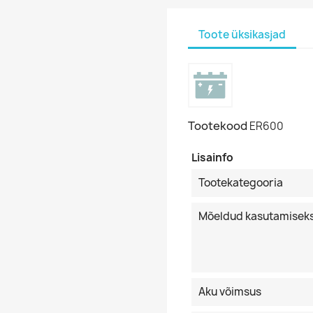
Toote üksikasjad
Tootekood
ER600
Lisainfo
Tootekategooria
Mõeldud kasutamisek
Aku võimsus