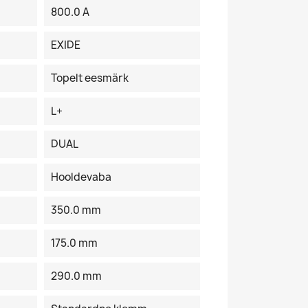
800.0 A
EXIDE
Topelt eesmärk
L+
DUAL
Hooldevaba
350.0 mm
175.0 mm
290.0 mm