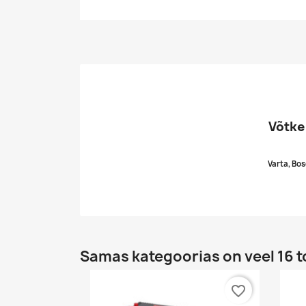
Võtke
Varta, Bos
Samas kategoorias on veel 16 t
favorite_border