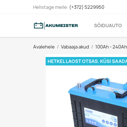
Helistage meile:
(+372) 5229950
SÕIDUAUTO
Avalehele
Vabaaja akud
100Ah - 240Ah
HETKEL LAOST OTSAS. KÜSI SAAD