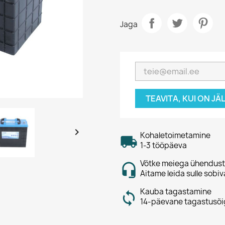
Jaga
TEAVITA, KUI ON J

Kohaletoimetamine
1-3 tööpäeva
Võtke meiega ühendust
Aitame leida sulle sobiv
Kauba tagastamine
14-päevane tagastusõi