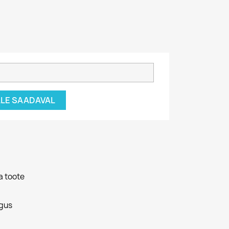
ÄLLE SAADAVAL
a toote
gus