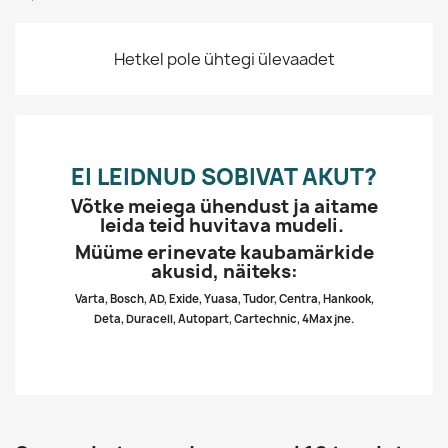
Hetkel pole ühtegi ülevaadet
EI LEIDNUD SOBIVAT AKUT?
Võtke meiega ühendust ja aitame
leida teid huvitava mudeli.
Müüme erinevate kaubamärkide
akusid, näiteks:
Varta, Bosch, AD, Exide, Yuasa, Tudor, Centra, Hankook,
Deta, Duracell, Autopart, Cartechnic, 4Max jne.