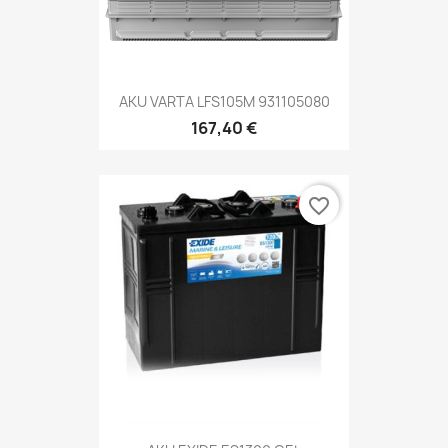
AKU VARTA LFS105M 931105080
167,40 €
favorite_border