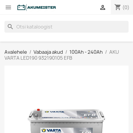
shopping_cart


(0)
search
Avalehele
Vabaaja akud
100Ah - 240Ah
AKU
VARTA LED190 932190105 EFB