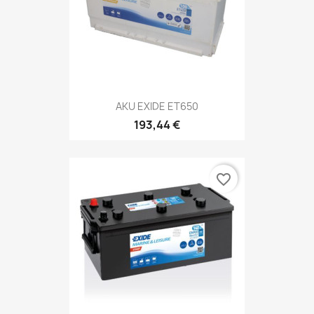
AKU EXIDE ET650
193,44 €
favorite_border