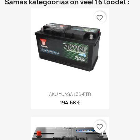
Samas kategoorias on veel 16 toodet :
favorite_border
AKU YUASA L36-EFB
194,68 €
favorite_border