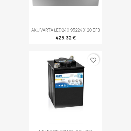
AKU VARTA LED240 932240120 EFB
425,32 €
favorite_border