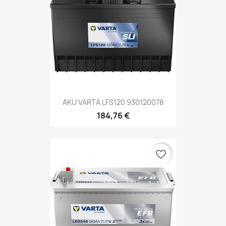
AKU VARTA LFS120 930120078
184,76 €
favorite_border