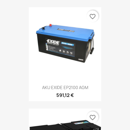
favorite_border
AKU EXIDE EP2100 AGM
591,12 €
favorite_border