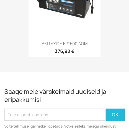
AKU EXIDE EP1500 AGM
376,92 €
Saage meie värskeimaid uudiseid ja
eripakkumisi
Võite tellimuse igal hetkel lõpetada. Võtke selleks meiega ühendust,