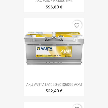
AKU EXIDE ES1300 GEL
396,80 €
favorite_border
AKU VARTA LA105 840105095 AGM
322,40 €