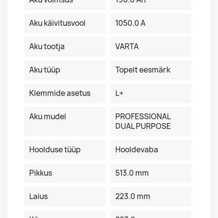
Aku käivitusvool
1050.0 A
Aku tootja
VARTA
Aku tüüp
Topelt eesmärk
Klemmide asetus
L+
Aku mudel
PROFESSIONAL
DUAL PURPOSE
Hoolduse tüüp
Hooldevaba
Pikkus
513.0 mm
Laius
223.0 mm