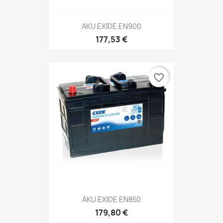
AKU EXIDE EN900
177,53 €
favorite_border
AKU EXIDE EN850
179,80 €