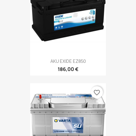
AKU EXIDE EZ850
186,00 €
favorite_border