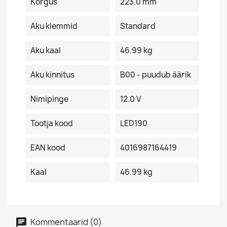
Kõrgus
223.0 mm
Aku klemmid
Standard
Aku kaal
46.99 kg
Aku kinnitus
B00 - puudub äärik
Nimipinge
12.0 V
Tootja kood
LED190
EAN kood
4016987164419
Kaal
46.99 kg
Kommentaarid (0)