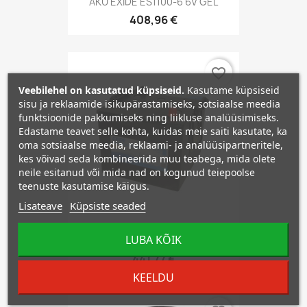
AKU EXIDE ES1100-6 6V GEL
408,96 €
favorite_border
Veebilehel on kasutatud küpsiseid.
Kasutame küpsiseid
sisu ja reklaamide isikupärastamiseks, sotsiaalse meedia
funktsioonide pakkumiseks ning liikluse analüüsimiseks.
Edastame teavet selle kohta, kuidas meie saiti kasutate, ka
oma sotsiaalse meedia, reklaami- ja analüüsipartneritele,
kes võivad seda kombineerida muu teabega, mida olete
neile esitanud või mida nad on kogunud teiepoolse
teenuste kasutamise käigus.
Lisateave
Küpsiste seaded
LUBA KÕIK
AKU EXIDE ES1200 GEL
441,77 €
KEELDU