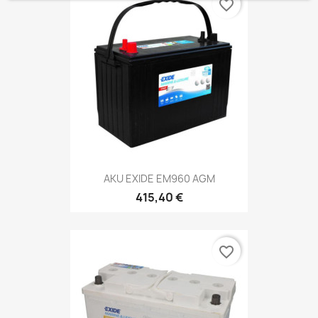
favorite_border
AKU EXIDE EM960 AGM
415,40 €
favorite_border