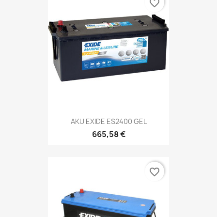
favorite_border
AKU EXIDE ES2400 GEL
665,58 €
favorite_border