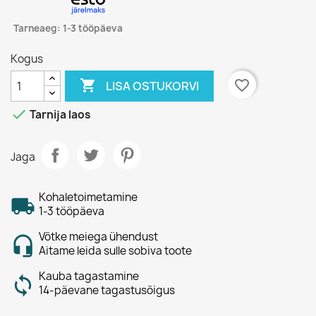
Tarneaeg: 1-3 tööpäeva
Kogus

favorite_border
LISA OSTUKORVI

Tarnija laos
Jaga
Kohaletoimetamine
1-3 tööpäeva
Võtke meiega ühendust
Aitame leida sulle sobiva toote
Kauba tagastamine
14-päevane tagastusõigus