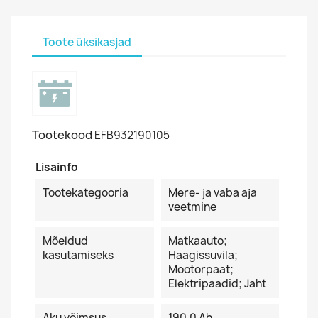
Toote üksikasjad
Tootekood
EFB932190105
Lisainfo
Tootekategooria
Mere- ja vaba aja
veetmine
Mõeldud
Matkaauto;
kasutamiseks
Haagissuvila;
Mootorpaat;
Elektripaadid; Jaht
Aku võimsus
190.0 Ah