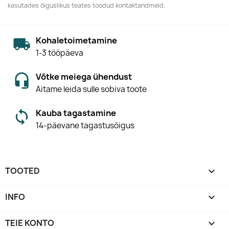
kasutades õiguslikus teates toodud kontaktandmeid.
Kohaletoimetamine
1-3 tööpäeva
Võtke meiega ühendust
Aitame leida sulle sobiva toote
Kauba tagastamine
14-päevane tagastusõigus
TOOTED

INFO

TEIE KONTO
