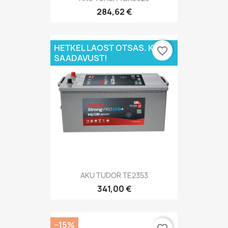
284,62 €
HETKEL LAOST OTSAS. KÜSI
favorite_border
SAADAVUST!
AKU TUDOR TE2353
341,00 €
−15%