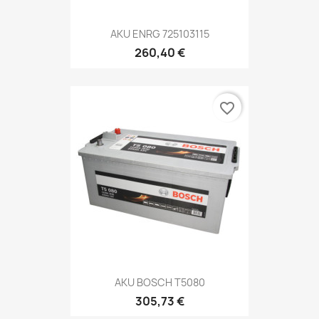
AKU ENRG 725103115
260,40 €
favorite_border
AKU BOSCH T5080
305,73 €