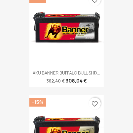
favorite_border
AKU BANNER BUFFALO BULL SHD...
308,04 €
362,40 €
−15%
favorite_border