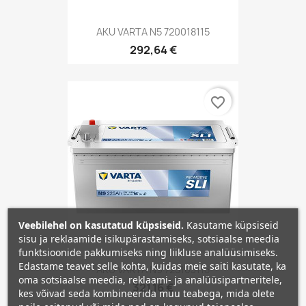
AKU VARTA N5 720018115
292,64 €
favorite_border
Veebilehel on kasutatud küpsiseid.
Kasutame küpsiseid
sisu ja reklaamide isikupärastamiseks, sotsiaalse meedia
funktsioonide pakkumiseks ning liikluse analüüsimiseks.
Edastame teavet selle kohta, kuidas meie saiti kasutate, ka
AKU VARTA N9 725103115
oma sotsiaalse meedia, reklaami- ja analüüsipartneritele,
321,16 €
kes võivad seda kombineerida muu teabega, mida olete