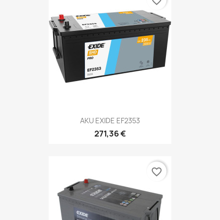
favorite_border
AKU EXIDE EF2353
271,36 €
favorite_border