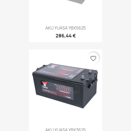
AKU YUASA YBX5625
286,44 €
favorite_border
AKU YUASA YBX3625