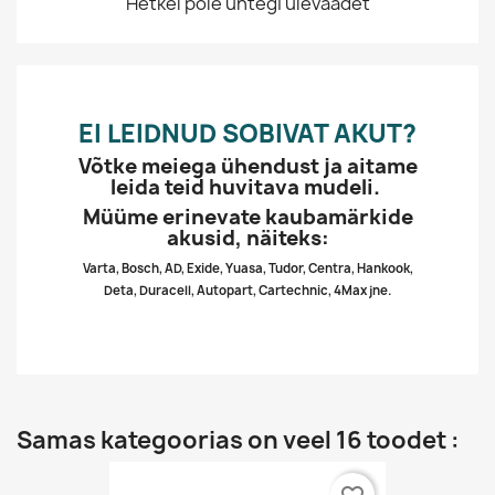
Hetkel pole ühtegi ülevaadet
EI LEIDNUD SOBIVAT AKUT?
Võtke meiega ühendust ja aitame
leida teid huvitava mudeli.
Müüme erinevate kaubamärkide
akusid, näiteks:
Varta, Bosch, AD, Exide, Yuasa, Tudor, Centra, Hankook,
Deta, Duracell, Autopart, Cartechnic, 4Max jne.
Samas kategoorias on veel 16 toodet :