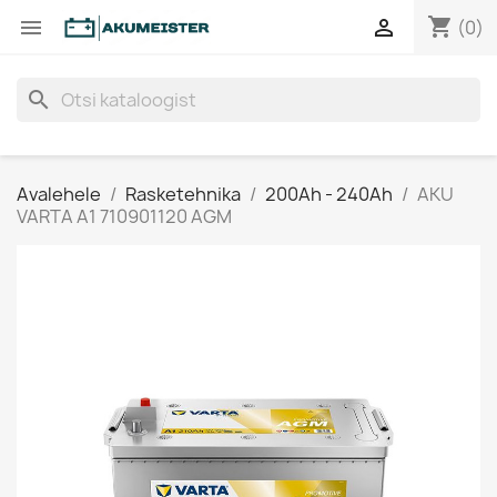
shopping_cart


(0)
search
Avalehele
Rasketehnika
200Ah - 240Ah
AKU
VARTA A1 710901120 AGM