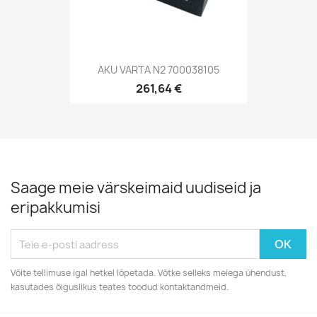
AKU VARTA N2 700038105
261,64 €
Saage meie värskeimaid uudiseid ja
eripakkumisi
Võite tellimuse igal hetkel lõpetada. Võtke selleks meiega ühendust,
kasutades õiguslikus teates toodud kontaktandmeid.