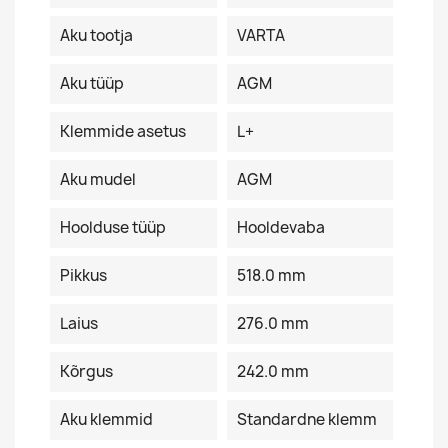
Aku tootja
VARTA
Aku tüüp
AGM
Klemmide asetus
L+
Aku mudel
AGM
Hoolduse tüüp
Hooldevaba
Pikkus
518.0 mm
Laius
276.0 mm
Kõrgus
242.0 mm
Aku klemmid
Standardne klemm