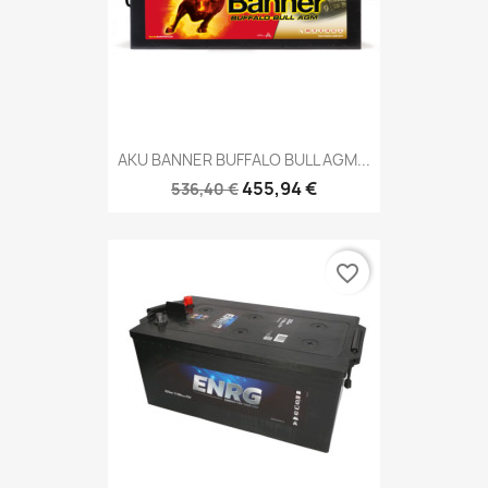
AKU BANNER BUFFALO BULL AGM...
455,94 €
536,40 €
favorite_border