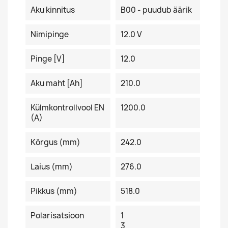
Aku kinnitus
B00 - puudub äärik
Nimipinge
12.0 V
Pinge [V]
12.0
Aku maht [Ah]
210.0
Külmkontrollvool EN
1200.0
(A)
Kõrgus (mm)
242.0
Laius (mm)
276.0
Pikkus (mm)
518.0
Polarisatsioon
1
3