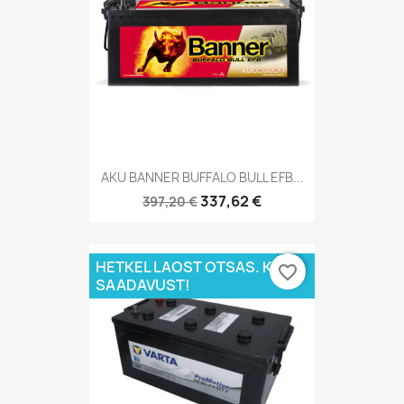
AKU BANNER BUFFALO BULL EFB...
337,62 €
397,20 €
HETKEL LAOST OTSAS. KÜSI
favorite_border
SAADAVUST!