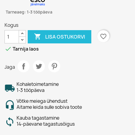
Tarneaeg: 1-3 tööpäeva
Kogus

favorite_border
LISA OSTUKORVI

Tarnija laos
Jaga
Kohaletoimetamine
1-3 tööpäeva
Võtke meiega ühendust
Aitame leida sulle sobiva toote
Kauba tagastamine
14-päevane tagastusõigus