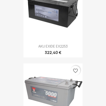
AKU EXIDE EX2253
322,40 €
favorite_border