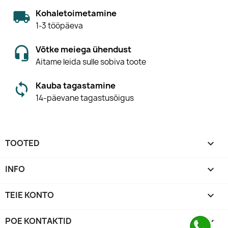
Kohaletoimetamine
1-3 tööpäeva
Võtke meiega ühendust
Aitame leida sulle sobiva toote
Kauba tagastamine
14-päevane tagastusõigus
TOOTED

INFO

TEIE KONTO

POE KONTAKTID
keyboard_arrow_down