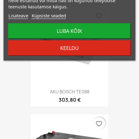
neile esitanud või mida nad on kogunud teiepoolse
teenuste kasutamise käigus.
favorite_border
Lisateave
Küpsiste seaded
LUBA KÕIK
KEELDU
AKU BOSCH TE088
303,80 €
favorite_border