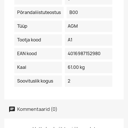
Põrandaliistuteostus
B00
Tüüp
AGM
Tootja kood
A1
EAN kood
4016987152980
Kaal
61.00 kg
Soovituslik kogus
2
Kommentaarid (0)