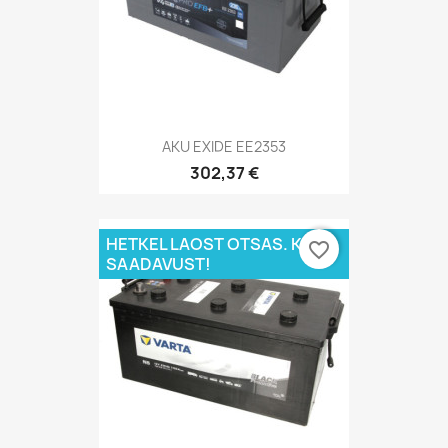
AKU EXIDE EE2353
302,37 €
HETKEL LAOST OTSAS. KÜSI
favorite_border
SAADAVUST!