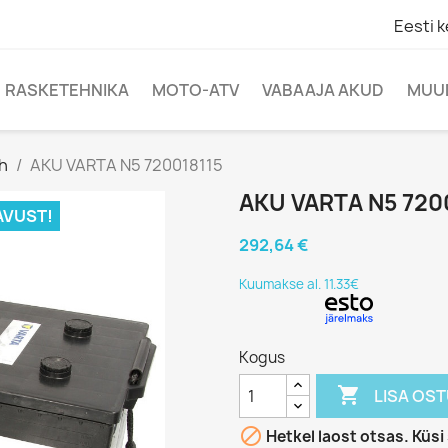
Eesti k
RASKETEHNIKA
MOTO-ATV
VABAAJA AKUD
MUU
h
AKU VARTA N5 720018115
AKU VARTA N5 720
AVUST!
292,64 €
Kuumakse al. 11.33€
Kogus

LISA OS

Hetkel laost otsas. Küs