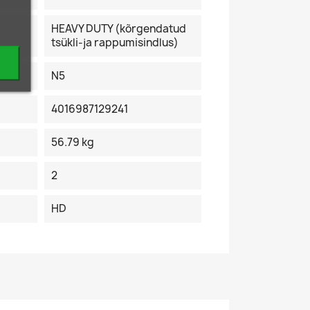
HEAVY DUTY (kõrgendatud
tsükli-ja rappumisindlus)
N5
4016987129241
56.79 kg
2
HD