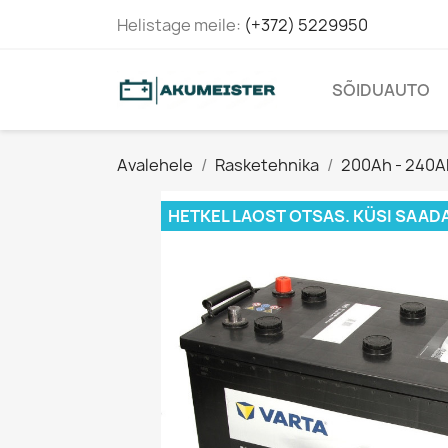
Helistage meile:
(+372) 5229950
SÕIDUAUTO
Avalehele
Rasketehnika
200Ah - 240A
HETKEL LAOST OTSAS. KÜSI SAAD