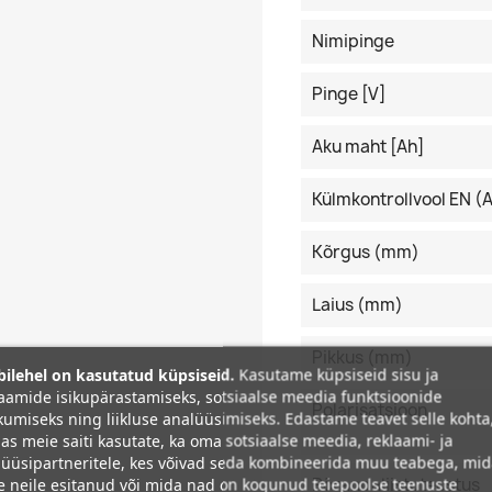
Nimipinge
Pinge [V]
Aku maht [Ah]
Külmkontrollvool EN (
Kõrgus (mm)
Laius (mm)
Pikkus (mm)
ilehel on kasutatud küpsiseid.
Kasutame küpsiseid sisu ja
aamide isikupärastamiseks, sotsiaalse meedia funktsioonide
Polarisatsioon
umiseks ning liikluse analüüsimiseks. Edastame teavet selle kohta
as meie saiti kasutate, ka oma sotsiaalse meedia, reklaami- ja
üüsipartneritele, kes võivad seda kombineerida muu teabega, mi
Põrandaliistuteostus
e neile esitanud või mida nad on kogunud teiepoolse teenuste