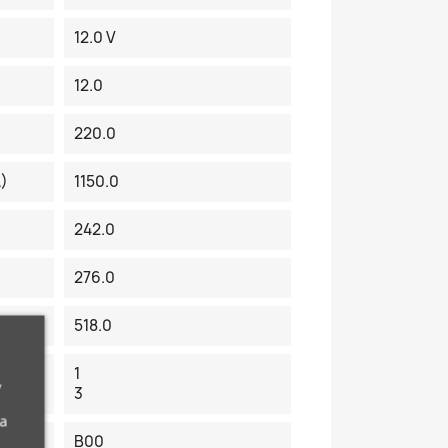
12.0 V
12.0
220.0
A)
1150.0
242.0
276.0
518.0
1
,
3
da
B00