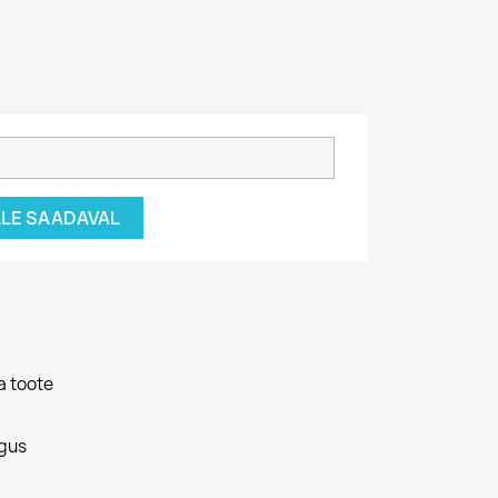
ÄLLE SAADAVAL
a toote
gus