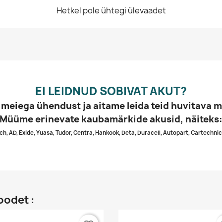
Hetkel pole ühtegi ülevaadet
EI LEIDNUD SOBIVAT AKUT?
 meiega ühendust ja aitame leida teid huvitava m
Müüme erinevate kaubamärkide akusid, näiteks
ch, AD, Exide, Yuasa, Tudor, Centra, Hankook, Deta, Duracell, Autopart, Cartechnic
oodet :