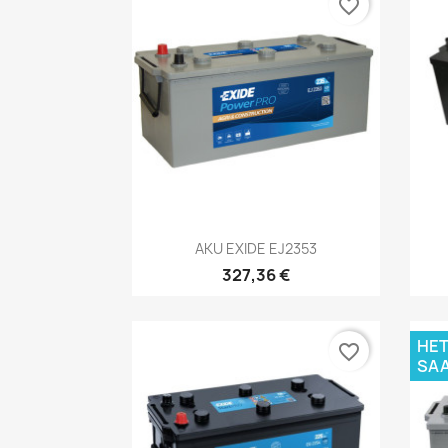
favorite_border
Kiirvaade

AKU EXIDE EJ2353
327,36 €
HET
favorite_border
SAA