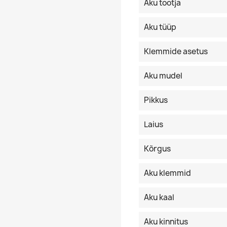
Aku tootja
Aku tüüp
Klemmide asetus
Aku mudel
Pikkus
Laius
Kõrgus
Aku klemmid
Aku kaal
Aku kinnitus