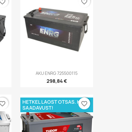
vorite_border
favorite_border
Kiirvaade

AKU ENRG 725500115
298,84 €
HETKEL LAOST OTSAS. KÜSI
vorite_border
favorite_border
SAADAVUST!