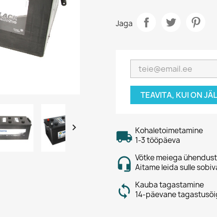
Jaga
TEAVITA, KUI ON J

Kohaletoimetamine
1-3 tööpäeva
Võtke meiega ühendust
Aitame leida sulle sobiv
Kauba tagastamine
14-päevane tagastusõi