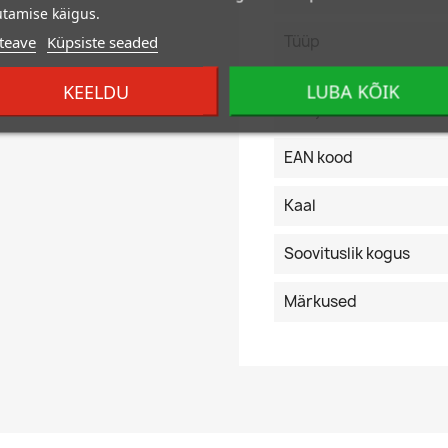
tamise käigus.
Tüüp
teave
Küpsiste seaded
KEELDU
LUBA KÕIK
Tootja kood
EAN kood
Kaal
Soovituslik kogus
Märkused