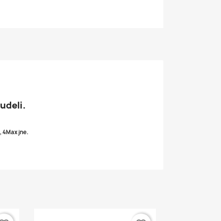
udeli.
:
, 4Max jne.