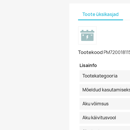
Toote üksikasjad
Tootekood
PM72001811
Lisainfo
Tootekategooria
Mõeldud kasutamisek
Aku võimsus
Aku käivitusvool