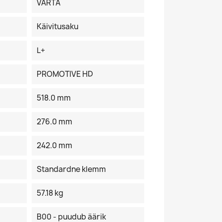
VARTA
Käivitusaku
L+
PROMOTIVE HD
518.0 mm
276.0 mm
242.0 mm
Standardne klemm
57.18 kg
B00 - puudub äärik