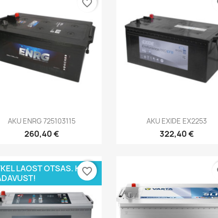
favorite_border
fa
Kiirvaade
Kiirvaade


AKU ENRG 725103115
AKU EXIDE EX2253
260,40 €
322,40 €
KEL LAOST OTSAS. KÜSI
favorite_border
fa
DAVUST!