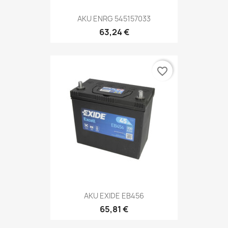
AKU ENRG 545157033
63,24 €
favorite_border
AKU EXIDE EB456
65,81 €