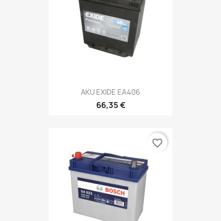
AKU EXIDE EA406
66,35 €
favorite_border