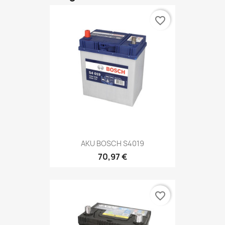
favorite_border
AKU BOSCH S4019
70,97 €
favorite_border