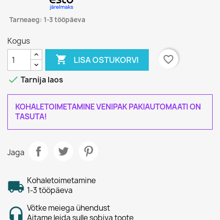
Tarneaeg: 1-3 tööpäeva
Kogus

favorite_border
LISA OSTUKORVI

Tarnija laos
KOHALETOIMETAMINE VENIPAK PAKIAUTOMAATI ON
TASUTA!
Jaga
Kohaletoimetamine
1-3 tööpäeva
Võtke meiega ühendust
Aitame leida sulle sobiva toote