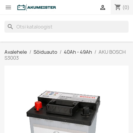
shopping_cart


(0)
search
Avalehele
Sõiduauto
40Ah - 49Ah
AKU BOSCH
S3003