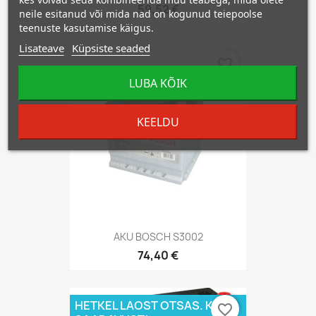
59,52 €
neile esitanud või mida nad on kogunud teiepoolse
teenuste kasutamise käigus.
Lisateave
Küpsiste seaded
favorite_border
LUBA KÕIK
KEELDU
AKU BOSCH S3002
74,40 €
HETKEL LAOST OTSAS. KÜSI
favorite_border