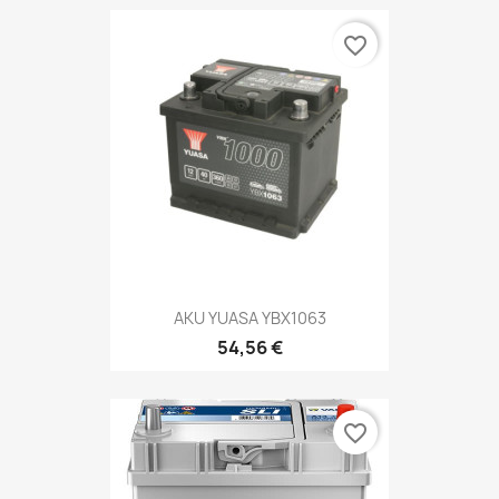
favorite_border
AKU YUASA YBX1063
54,56 €
favorite_border