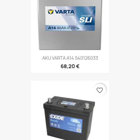
AKU VARTA A14 540126033
68,20 €
favorite_border