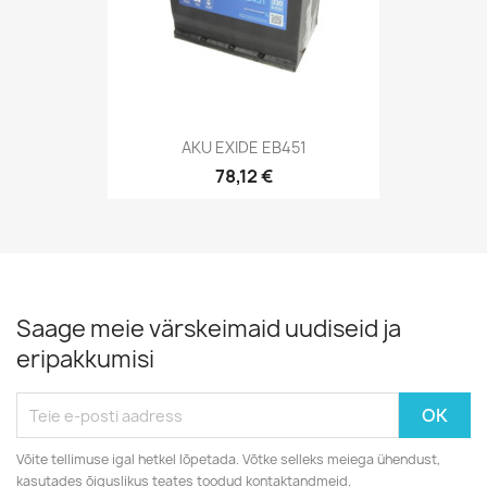
AKU EXIDE EB451
78,12 €
Saage meie värskeimaid uudiseid ja
eripakkumisi
Võite tellimuse igal hetkel lõpetada. Võtke selleks meiega ühendust,
kasutades õiguslikus teates toodud kontaktandmeid.