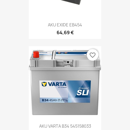
AKU EXIDE EB454
64,69 €
favorite_border
AKU VARTA B34 545158033