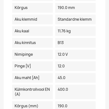
Kõrgus
190.0 mm
Aku klemmid
Standardne klemm
Aku kaal
11.76 kg
Aku kinnitus
B13
Nimipinge
12.0 V
Pinge [V]
12.0
Aku maht [Ah]
45.0
Külmkontrollvool EN
400.0
(A)
Kõrgus (mm)
190.0