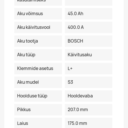
Aku võimsus
45.0 Ah
Aku käivitusvool
400.0 A
Aku tootja
BOSCH
Aku tüüp
Käivitusaku
Klemmide asetus
L+
Aku mudel
S3
Hoolduse tüüp
Hooldevaba
Pikkus
207.0 mm
Laius
175.0 mm