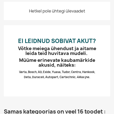
Hetkel pole ühtegi ülevaadet
EI LEIDNUD SOBIVAT AKUT?
Võtke meiega ühendust ja aitame
leida teid huvitava mudeli.
Müüme erinevate kaubamärkide
akusid, näiteks:
Varta, Bosch, AD, Exide, Yuasa, Tudor, Centra, Hankook,
Deta, Duracell, Autopart, Cartechnic, 4Max jne.
Samas kategoorias on veel 16 toodet :