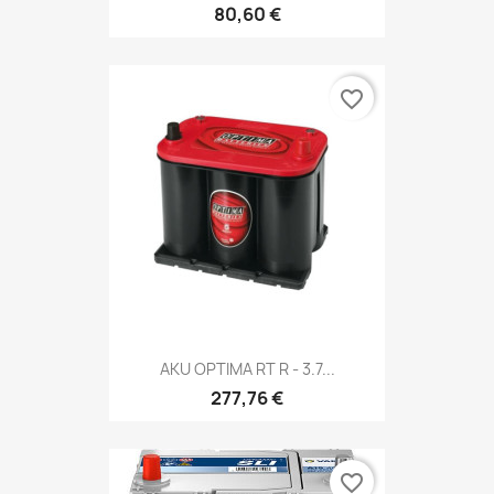
80,60 €
favorite_border
AKU OPTIMA RT R - 3.7...
277,76 €
favorite_border