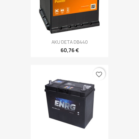
AKU DETA DB440
60,76 €
favorite_border