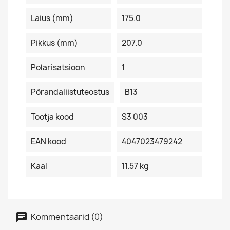
Laius (mm)
175.0
Pikkus (mm)
207.0
Polarisatsioon
1
Põrandaliistuteostus
B13
Tootja kood
S3 003
EAN kood
4047023479242
Kaal
11.57 kg
Kommentaarid (0)