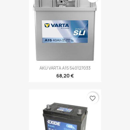
AKU VARTA A15 540127033
68,20 €
favorite_border