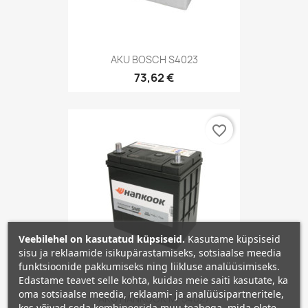
AKU BOSCH S4023
73,62 €
favorite_border
Veebilehel on kasutatud küpsiseid.
Kasutame küpsiseid
sisu ja reklaamide isikupärastamiseks, sotsiaalse meedia
funktsioonide pakkumiseks ning liikluse analüüsimiseks.
Edastame teavet selle kohta, kuidas meie saiti kasutate, ka
oma sotsiaalse meedia, reklaami- ja analüüsipartneritele,
AKU HANKOOK MF54027
kes võivad seda kombineerida muu teabega, mida olete