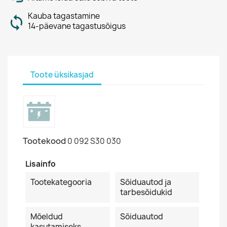
Kauba tagastamine
14-päevane tagastusõigus
Toote üksikasjad
Tootekood
0 092 S30 030
Lisainfo
Tootekategooria
Sõiduautod ja
tarbesõidukid
Mõeldud
Sõiduautod
kasutamiseks