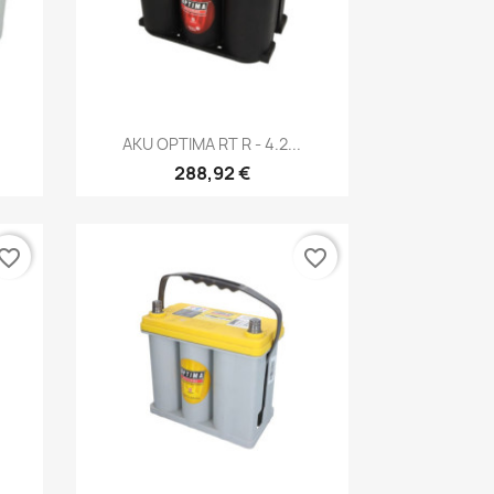
Kiirvaade

AKU OPTIMA RT R - 4.2...
288,92 €
vorite_border
favorite_border