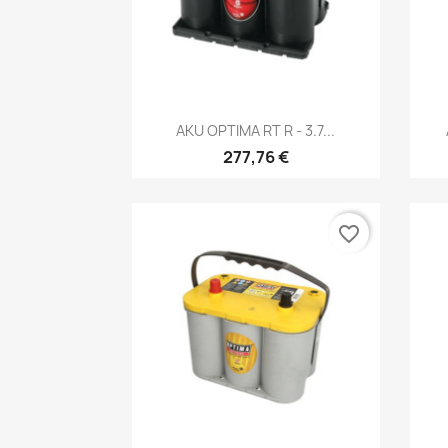
Kiirvaade

AKU OPTIMA RT R - 3.7...
277,76 €
favorite_border