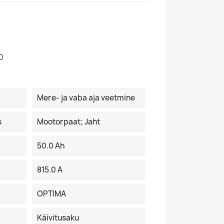
0
Mere- ja vaba aja veetmine
s
Mootorpaat; Jaht
50.0 Ah
815.0 A
OPTIMA
Käivitusaku