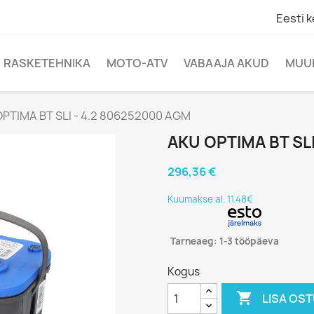
Eesti k
RASKETEHNIKA
MOTO-ATV
VABAAJA AKUD
MUU
PTIMA BT SLI - 4.2 806252000 AGM
AKU OPTIMA BT SL
296,36 €
Kuumakse al. 11.48€
Tarneaeg: 1-3 tööpäeva
Kogus

LISA OS