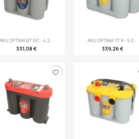
Kiirvaade
Kiirvaade


AKU OPTIMA BT DC - 4.2...
AKU OPTIMA YT R - 5.0...
331,08 €
339,26 €
favorite_border
fa