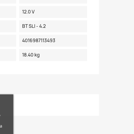
12.0 V
BT SLI - 4.2
4016987113493
18.40 kg
,
da