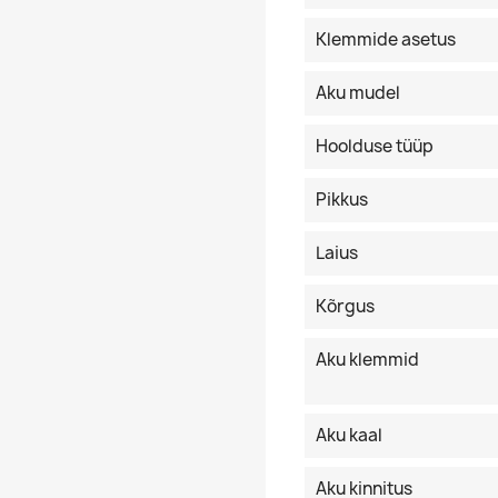
Klemmide asetus
Aku mudel
Hoolduse tüüp
Pikkus
Laius
Kõrgus
Aku klemmid
Aku kaal
Aku kinnitus