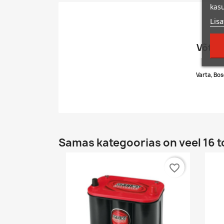
kasu
Lisa
Võtke
Varta, Bos
Samas kategoorias on veel 16 t
favorite_border