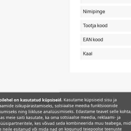
Nimipinge
Tootja kood
EAN kood
Kaal
ilehel on kasutatud küpsiseid.
Kasutame küpsiseid sisu ja
Hetkel pole ühtegi ülevaadet
aamide isikupärastamiseks, sotsiaalse meedia funktsioonide
umiseks ning liikluse analüüsimiseks. Edastame teavet selle kohta
as meie saiti kasutate, ka oma sotsiaalse meedia, reklaami- ja
üüsipartneritele, kes võivad seda kombineerida muu teabega, mi
e neile esitanud või mida nad on kogunud teiepoolse teenuste