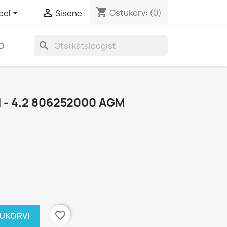
shopping_cart


Ostukorv:
(0)
eel
Sisene
search
D
I - 4.2 806252000 AGM
favorite_border
TUKORVI