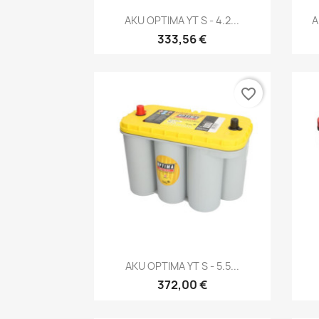
Kiirvaade

AKU OPTIMA YT S - 4.2...
A
333,56 €
favorite_border
Kiirvaade

AKU OPTIMA YT S - 5.5...
372,00 €