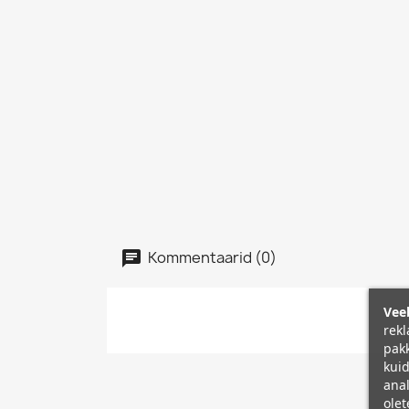
Kommentaarid (0)
Veeb
rekl
pakk
kuid
anal
olet