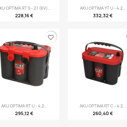
Kiirvaade
Kiirvaade


KU OPTIMA RT S - 2.1 (6V)...
AKU OPTIMA YT U - 4.2...
228,16 €
332,32 €
favorite_border
fa
Kiirvaade
Kiirvaade


AKU OPTIMA RT U - 4.2...
AKU OPTIMA RT C - 4.2...
295,12 €
260,40 €