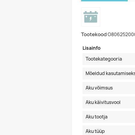
Tootekood
O80625200
Lisainfo
Tootekategooria
Mõeldud kasutamisek
Aku võimsus
Aku käivitusvool
Aku tootja
Aku tüüp