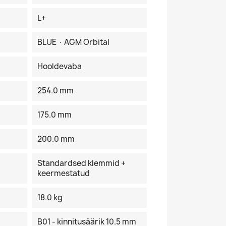
L+
BLUE · AGM Orbital
Hooldevaba
254.0 mm
175.0 mm
200.0 mm
Standardsed klemmid +
keermestatud
18.0 kg
B01 - kinnitusäärik 10.5 mm