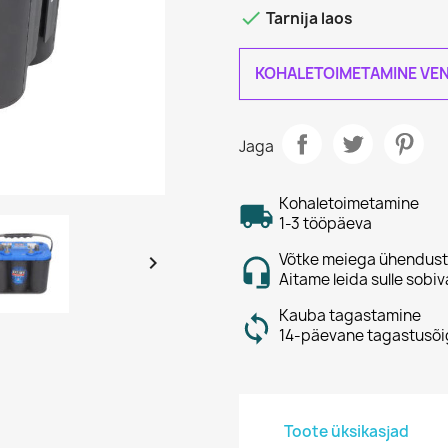

Tarnija laos
KOHALETOIMETAMINE VEN
Jaga
Kohaletoimetamine
1-3 tööpäeva
Võtke meiega ühendust

Aitame leida sulle sobiv
Kauba tagastamine
14-päevane tagastusõi
Toote üksikasjad