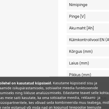
Nimipinge
Pinge [V]
Aku maht [Ah]
Külmkontrollvool EN (
Kõrgus (mm)
Laius (mm)
Pikkus (mm)
ilehel on kasutatud küpsiseid.
Kasutame küpsiseid sisu ja
Polarisatsioon
aamide isikupärastamiseks, sotsiaalse meedia funktsioonide
umiseks ning liikluse analüüsimiseks. Edastame teavet selle kohta
as meie saiti kasutate, ka oma sotsiaalse meedia, reklaami- ja
Põrandaliistuteostus
üüsipartneritele, kes võivad seda kombineerida muu teabega, mi
e neile esitanud või mida nad on kogunud teiepoolse teenuste