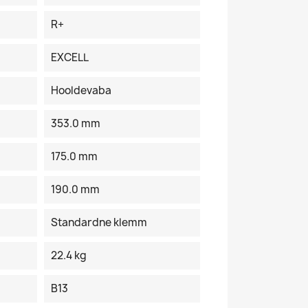
R+
EXCELL
Hooldevaba
353.0 mm
175.0 mm
190.0 mm
Standardne klemm
22.4 kg
B13