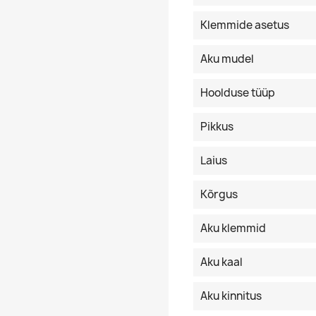
Klemmide asetus
Aku mudel
Hoolduse tüüp
Pikkus
Laius
Kõrgus
Aku klemmid
Aku kaal
Aku kinnitus