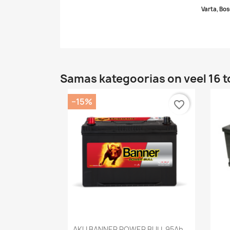
Varta, Bos
Samas kategoorias on veel 16 t
−15%
favorite_border
Kiirvaade

AKU BANNER POWER BULL 95Ah...