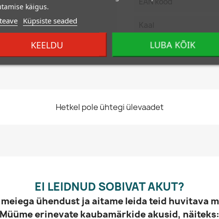
EAN kood
tamise käigus.
teave
Küpsiste seaded
Kaal
KEELDU
LUBA KÕIK
Hetkel pole ühtegi ülevaadet
EI LEIDNUD SOBIVAT AKUT?
 meiega ühendust ja aitame leida teid huvitava m
Müüme erinevate kaubamärkide akusid, näiteks