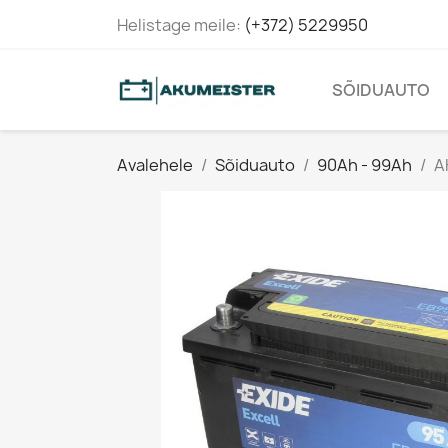
Helistage meile:
(+372) 5229950
SÕIDUAUTO
Avalehele
Sõiduauto
90Ah - 99Ah
A