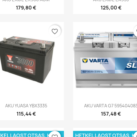
179,80 €
125,00 €
favorite_border
fa
Kiirvaade
Kiirvaade


AKU YUASA YBX3335
AKU VARTA G7 59540408
115,44 €
157,48 €
KEL LAOST OTSAS. KÜSI
HETKEL LAOST OTSAS. K