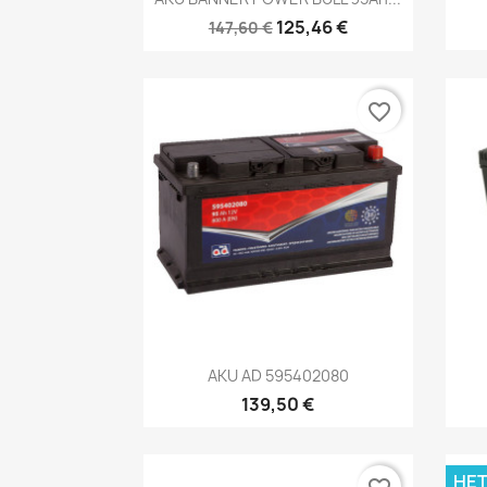
125,46 €
147,60 €
favorite_border
Kiirvaade

AKU AD 595402080
139,50 €
HET