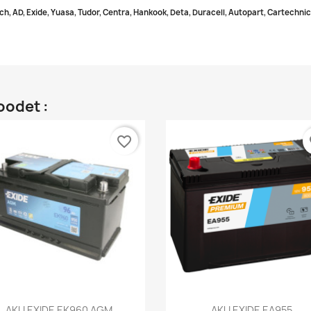
ch, AD, Exide, Yuasa, Tudor, Centra, Hankook, Deta, Duracell, Autopart, Cartechnic
oodet :
favorite_border
fa
Kiirvaade
Kiirvaade


AKU EXIDE EK960 AGM
AKU EXIDE EA955