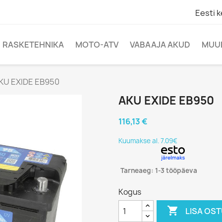
Eesti k
RASKETEHNIKA
MOTO-ATV
VABAAJA AKUD
MUU
KU EXIDE EB950
AKU EXIDE EB950
116,13 €
Kuumakse al. 7.09€
Tarneaeg: 1-3 tööpäeva
Kogus

LISA OS