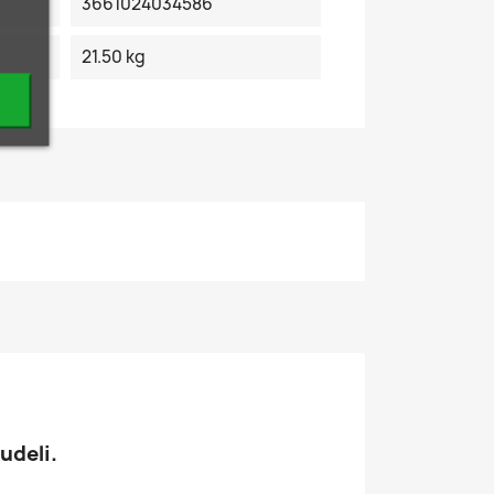
3661024034586
21.50 kg
udeli.
: