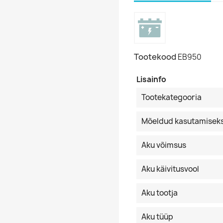
Tootekood
EB950
Lisainfo
Tootekategooria
Mõeldud kasutamisek
Aku võimsus
Aku käivitusvool
Aku tootja
Aku tüüp