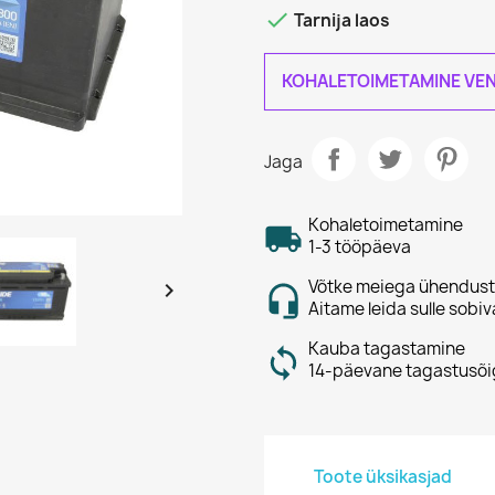

Tarnija laos
KOHALETOIMETAMINE VEN
Jaga
Kohaletoimetamine
1-3 tööpäeva
Võtke meiega ühendust

Aitame leida sulle sobiv
Kauba tagastamine
14-päevane tagastusõi
Toote üksikasjad