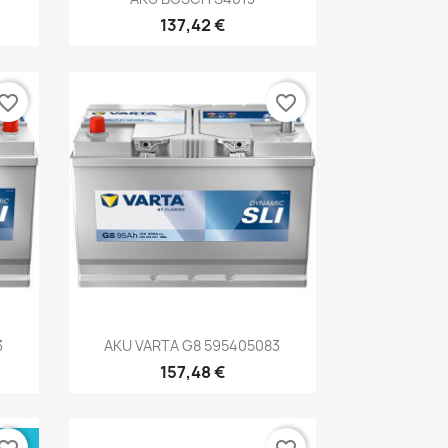
137,42 €
vorite_border
favorite_border
Kiirvaade

3
AKU VARTA G8 595405083
157,48 €
ÜSI