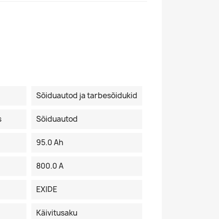
Sõiduautod ja tarbesõidukid
s
Sõiduautod
95.0 Ah
800.0 A
EXIDE
Käivitusaku