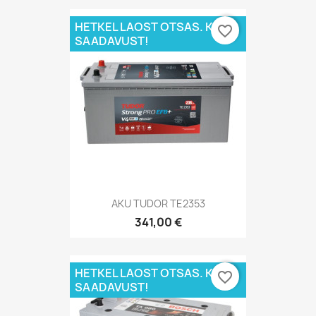
HETKEL LAOST OTSAS. KÜSI
favorite_border
SAADAVUST!
AKU TUDOR TE2353
341,00 €
HETKEL LAOST OTSAS. KÜSI
favorite_border
SAADAVUST!