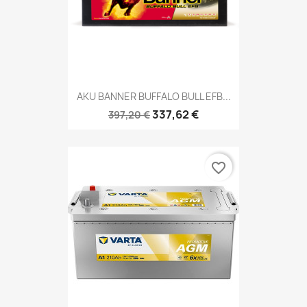
AKU BANNER BUFFALO BULL EFB...
337,62 €
397,20 €
favorite_border