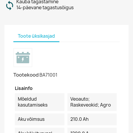
Kauba tagastamine
14-päevane tagastusõigus
Toote üksikasjad
Tootekood
BA71001
Lisainfo
Mõeldud
Veoauto;
kasutamiseks
Raskeveokid; Agro
Aku võimsus
210.0 Ah