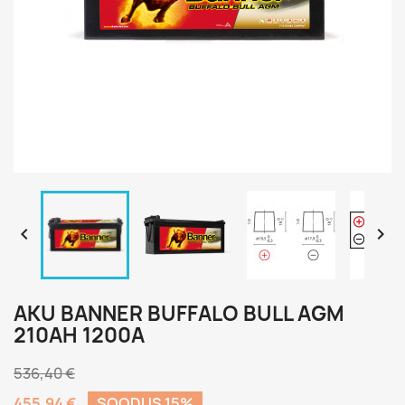


AKU BANNER BUFFALO BULL AGM
210AH 1200A
536,40 €
455,94 €
SOODUS 15%