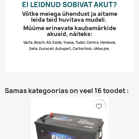
EI LEIDNUD SOBIVAT AKUT?
Võtke meiega ühendust ja aitame
leida teid huvitava mudeli.
Müüme erinevate kaubamärkide
akusid, näiteks:
Varta, Bosch, AD, Exide, Yuasa, Tudor, Centra, Hankook,
Deta, Duracell, Autopart, Cartechnic, 4Max jne.
Samas kategoorias on veel 16 toodet :
favorite_border