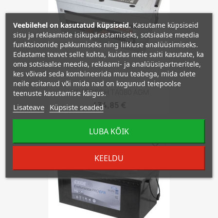
Veebilehel on kasutatud küpsiseid.
Kasutame küpsiseid
sisu ja reklaamide isikupärastamiseks, sotsiaalse meedia
funktsioonide pakkumiseks ning liikluse analüüsimiseks.
Edastame teavet selle kohta, kuidas meie saiti kasutate, ka
oma sotsiaalse meedia, reklaami- ja analüüsipartneritele,
kes võivad seda kombineerida muu teabega, mida olete
neile esitanud või mida nad on kogunud teiepoolse
AKU BOSCH TA080 AGM
teenuste kasutamise käigus.
434,85 €
Lisateave
Küpsiste seaded
LUBA KÕIK
favorite_border
KEELDU