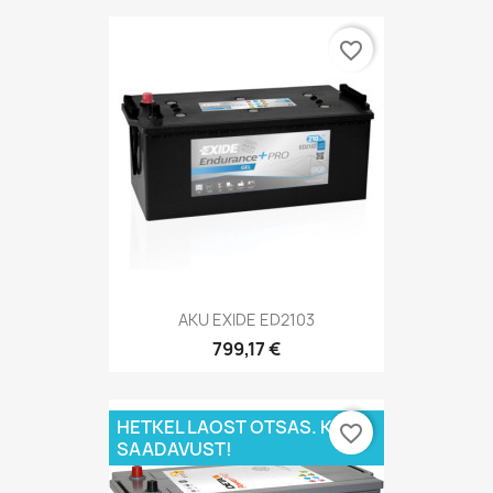
favorite_border
AKU EXIDE ED2103
799,17 €
HETKEL LAOST OTSAS. KÜSI
favorite_border
SAADAVUST!