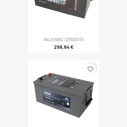
AKU ENRG 725500115
298,84 €
favorite_border