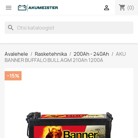
shopping_cart


(0)
search
Avalehele
Rasketehnika
200Ah - 240Ah
AKU
BANNER BUFFALO BULL AGM 210Ah 1200A
−15%