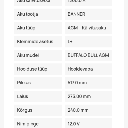
Aku käivitusvool
1200.0 A
Aku tootja
BANNER
Aku tüüp
AGM · Käivitusaku
Klemmide asetus
L+
Aku mudel
BUFFALO BULL AGM
Hoolduse tüüp
Hooldevaba
Pikkus
517.0 mm
Laius
273.00 mm
Kõrgus
240.0 mm
Nimipinge
12.0 V