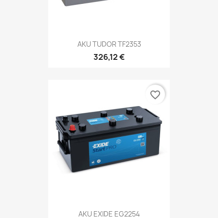
AKU TUDOR TF2353
326,12 €
favorite_border
AKU EXIDE EG2254