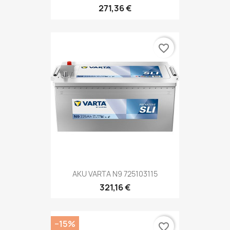
271,36 €
favorite_border
AKU VARTA N9 725103115
321,16 €
−15%
favorite_border