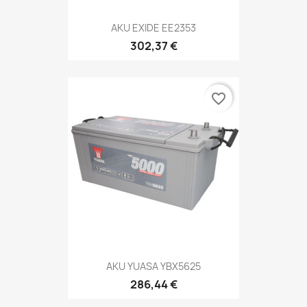
AKU EXIDE EE2353
302,37 €
favorite_border
AKU YUASA YBX5625
286,44 €