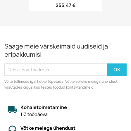
255,47 €
Saage meie värskeimaid uudiseid ja
eripakkumisi
Võite tellimuse igal hetkel lõpetada. Võtke selleks meiega ühendust,
kasutades õiguslikus teates toodud kontaktandmeid.
Kohaletoimetamine
1-3 tööpäeva
Võtke meiega ühendust