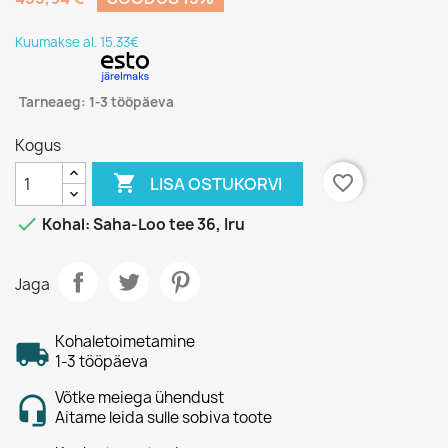
Kuumakse al. 15.33€
Tarneaeg: 1-3 tööpäeva
Kogus

favorite_border
LISA OSTUKORVI

Kohal: Saha-Loo tee 36, Iru
Jaga
Kohaletoimetamine
1-3 tööpäeva
Võtke meiega ühendust
Aitame leida sulle sobiva toote