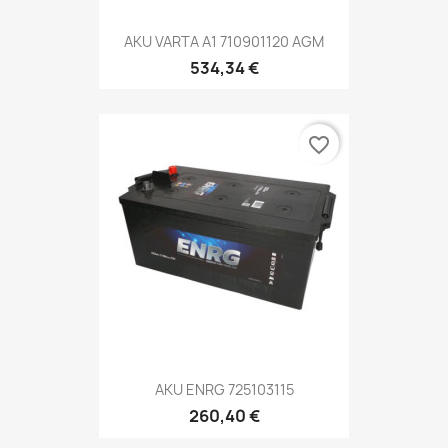
AKU VARTA A1 710901120 AGM
534,34 €
favorite_border
AKU ENRG 725103115
260,40 €