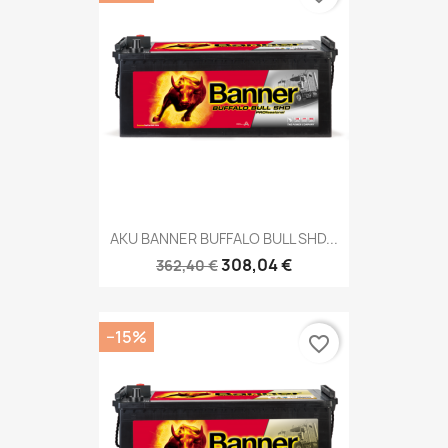
AKU BANNER BUFFALO BULL SHD...
308,04 €
362,40 €
−15%
favorite_border